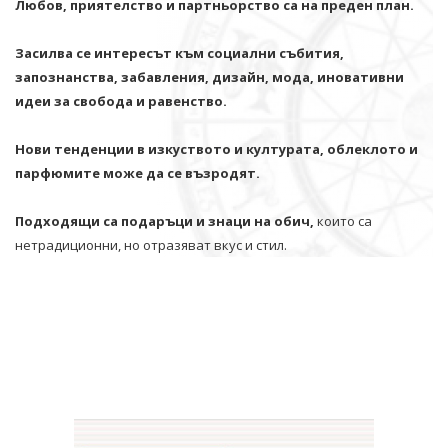
Любов, приятелство и партньорство са на преден план.
Засилва се интересът към социални събития,
запознанства, забавления, дизайн, мода, иновативни
идеи за свобода и равенство.
Нови тенденции в изкуството и културата, облеклото и
парфюмите може да се възродят.
Подходящи са подаръци и знаци на обич,
които са
нетрадиционни, но отразяват вкус и стил.