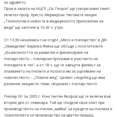
за здравето.
Пръв в залата на НЦСР „Св. Георги“ ще говори известният
лечител проф. Христо Мермерски. Неговата лекция
„Технологии и новости в медицинското приложение на
меда” ще започне в 10,45 ч. утре.
От 13:30 началникът на отдел „Месо и пчеларство” в ДФ
„Земеделие” Кирилка Янина ще обсъди с посетителите
„Възможността за развитие и финансиране на
пчеларството – пчеларски програми и участието на
пчеларите в тях”, а от 18 ч. ще се завърти филмът за
опазването на пчелите и ползата им за оцеляване на
човечеството – „Повече мед”. Целият следобед ще има
различни лекции по теми, свързани с пчеларството.
Пчелар N1 за 2005 г. Константин Якофов ще се включи във
втория ден от семинара. Той ще сподели своя опит при
производството на пчелни „майки” за нуждите на пчелина и
технологията за производство на цветен прашец.