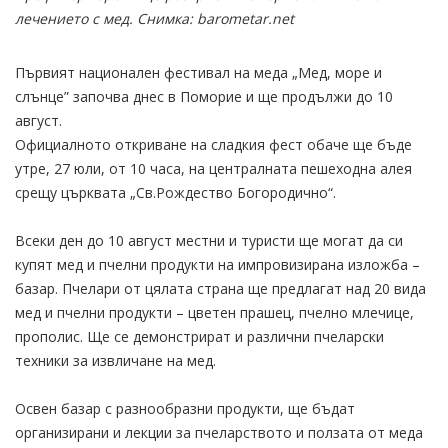
лечението с мед. Снимка: barometar.net
Първият национален фестивал на меда „Мед, море и
слънце” започва днес в Поморие и ще продължи до 10
август.
Официалното откриване на сладкия фест обаче ще бъде
утре, 27 юли, от 10 часа, на централната пешеходна алея
срещу църквата „Св.Рождество Богородично“.
Всеки ден до 10 август местни и туристи ще могат да си
купят мед и пчелни продукти на импровизирана изложба –
базар. Пчелари от цялата страна ще предлагат над 20 вида
мед и пчелни продукти – цветен прашец, пчелно млечице,
прополис. Ще се демонстрират и различни пчеларски
техники за извличане на мед.
Освен базар с разнообразни продукти, ще бъдат
организирани и лекции за пчеларството и ползата от меда