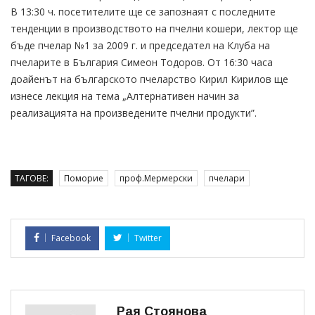
В 13:30 ч. посетителите ще се запознаят с последните
тенденции в производството на пчелни кошери, лектор ще
бъде пчелар №1 за 2009 г. и председател на Клуба на
пчеларите в България Симеон Тодоров. От 16:30 часа
доайенът на българското пчеларство Кирил Кирилов ще
изнесе лекция на тема „Алтернативен начин за
реализацията на произведените пчелни продукти”.
ТАГОВЕ:
Поморие
проф.Мермерски
пчелари
Facebook
Twitter
Рая Стоянова