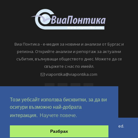
Виа Понтика - е-медия за новини и анализи от Бургас и
региона. Открийте анализи и репортаж за актуални
събития, вълнуващи обществото днес. Можете да се
свържете с нас по имейл.
viapontika@viapontika.com
Този уебсайт използва бисквитки, за да ви
осигури възможно най-добрата
интеракция.
Научете повече.
Copyright © 2018-2024 ViaPontika.com. All Rights Reserved.
Разбрах
Development @ OverHertz Ltd
Ω