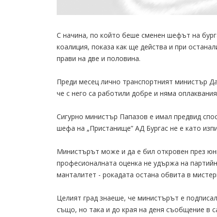
С начина, по който беше сменен шефът на бур
коалиция, показа как ще действа и при остана
прави на две и половина.
Преди месец лично транспортният министър Да
че с него са работили добре и няма оплаквани
Сигурно министър Папазов е имал предвид спос
шефа на „Пристанище” АД Бургас не е като изп
Министърът може и да е бил откровен през юни
професионалната оценка не удържа на партийн
манталитет - рокадата остана обвита в мистер
Целият град знаеше, че министърът е подписал
също, но така и до края на деня съобщение в с