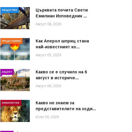
Църквата почита Свeти
ОБЩЕСТВО
Емилиан Изповедник ...
Август 08, 2026
Как Аперол шприц стана
ПРЕДСТАВЯНЕ
най-известният ко...
Август 05, 2026
Какво се е случило на 6
АКЦЕНТ
август в историче...
Август 06, 2026
Какво не знаем за
ЛЮБОПИТНО
представителите на зоди...
Юли 30, 2026