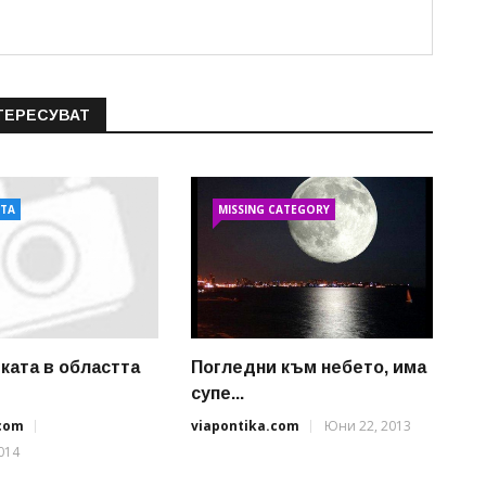
ТЕРЕСУВАТ
АТА
MISSING CATEGORY
ката в областта
Погледни към небето, има
супе...
.com
viapontika.com
Юни 22, 2013
014