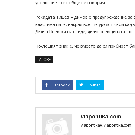
уволнението въобще не говорим.
Рокадата Тишев – Димов е предупреждение за в
властимащите, накрая все ще уредят свой кадър
Дилян Пеевски си отиде, дилянпеевщината - не
По-лошият знак е, че вместо да си прибират ба
ТАГОВЕ:
Facebook
Twitter
viapontika.com
viapontika@viapontika.com