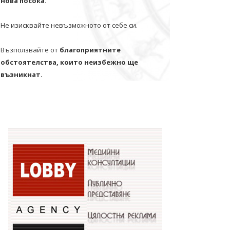
нова посока.
Не изисквайте невъзможното от себе си.
Възползвайте от
благоприятните
обстоятелства, които неизбежно ще
възникнат.