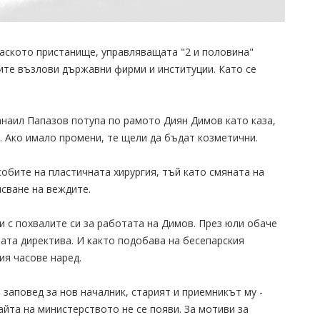
гаското пристанище, управляващата "2 и половина"
лите възлови държавни фирми и институции. Като се
наил Папазов потупа по рамото Диян Димов като каза,
я. Ако имало промени, те щели да бъдат козметични.
обите на пластичната хирургия, тъй като смяната на
исване на веждите.
 с похвалите си за работата на Димов. През юли обаче
ата директива. И както подобава на бесепарския
ия часове наред.
 заповед за нов началник, старият и приемникът му -
айта на министерството не се появи. За мотиви за