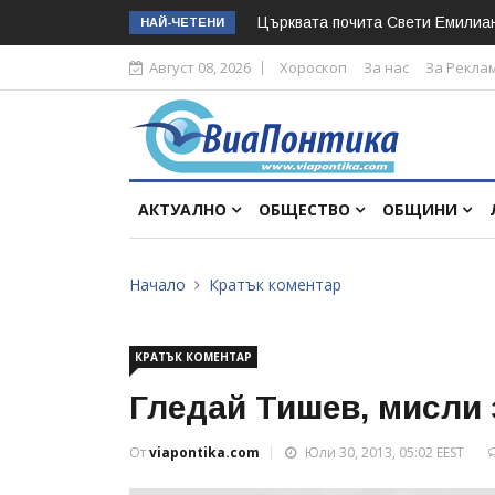
Църквата почита Свeти Емилиа
НАЙ-ЧЕТЕНИ
Август 08, 2026
Хороскоп
За нас
За Рекла
АКТУАЛНО
ОБЩЕСТВО
ОБЩИНИ
Начало
Кратък коментар
КРАТЪК КОМЕНТАР
Гледай Тишев, мисли 
От
viapontika.com
Юли 30, 2013, 05:02 EEST