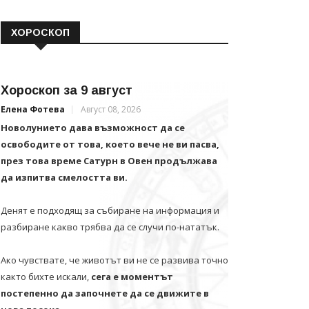
ХОРОСКОП
Хороскоп за 9 август
Елена Фотева
Август 08, 2026
Новолунието дава възможност да се
освободите от това, което вече не ви пасва,
през това време Сатурн в Овен продължава
да изпитва смелостта ви.
Денят е подходящ за събиране на информация и
разбиране какво трябва да се случи по-нататък.
Ако чувствате, че животът ви не се развива точно
както бихте искали,
сега е моментът
постепенно да започнете да се движите в