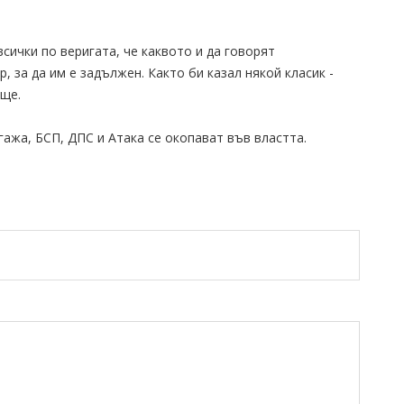
сички по веригата, че каквото и да говорят
, за да им е задължен. Както би казал някой класик -
 ще.
гажа, БСП, ДПС и Атака се окопават във властта.