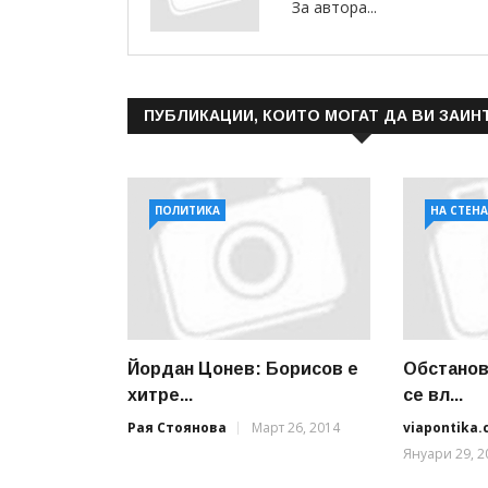
За автора...
ПУБЛИКАЦИИ, КОИТО МОГАТ ДА ВИ ЗАИН
ПОЛИТИКА
НА СТЕН
Йордан Цонев: Борисов е
Обстанов
хитре...
се вл...
Рая Стоянова
Март 26, 2014
viapontika
Януари 29, 2