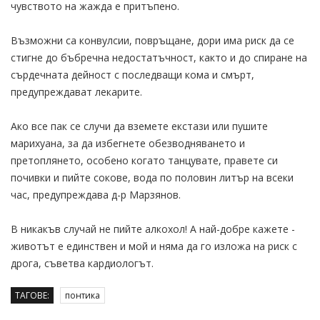
чувството на жажда е притъпено.
Възможни са конвулсии, повръщане, дори има риск да се
стигне до бъбречна недостатъчност, както и до спиране на
сърдечната дейност с последващи кома и смърт,
предупреждават лекарите.
Ако все пак се случи да вземете екстази или пушите
марихуана, за да избегнете обезводняването и
претоплянето, особено когато танцувате, правете си
почивки и пийте сокове, вода по половин литър на всеки
час, предупреждава д-р Марзянов.
В никакъв случай не пийте алкохол! А най-добре кажете -
животът е единствен и мой и няма да го изложа на риск с
дрога, съветва кардиологът.
ТАГОВЕ:
понтика