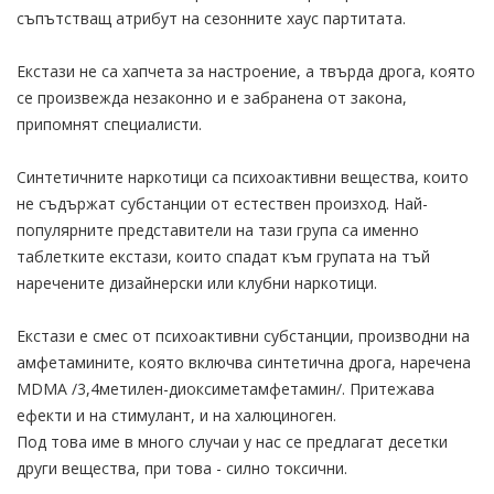
съпътстващ атрибут на сезонните хаус партитата.
Екстази не са хапчета за настроение, а твърда дрога, която
се произвежда незаконно и е забранена от закона,
припомнят специалисти.
Синтетичните наркотици са психоактивни вещества, които
не съдържат субстанции от естествен произход. Най-
популярните представители на тази група са именно
таблетките екстази, които спадат към групата на тъй
наречените дизайнерски или клубни наркотици.
Екстази е смес от психоактивни субстанции, производни на
амфетамините, която включва синтетична дрога, наречена
МDМА /3,4метилен-диоксиметамфетамин/. Притежава
ефекти и на стимулант, и на халюциноген.
Под това име в много случаи у нас се предлагат десетки
други вещества, при това - силно токсични.