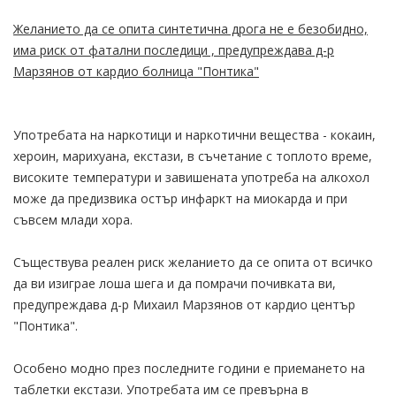
Желанието да се опита синтетична дрога не е безобидно,
има риск от фатални последици , предупреждава д-р
Марзянов от кардио болница "Понтика"
Употребата на наркотици и наркотични вещества - кокаин,
хероин, марихуана, екстази, в съчетание с топлото време,
високите температури и завишената употреба на алкохол
може да предизвика остър инфаркт на миокарда и при
съвсем млади хора.
Съществува реален риск желанието да се опита от всичко
да ви изиграе лоша шега и да помрачи почивката ви,
предупреждава д-р Михаил Марзянов от кардио център
"Понтика".
Особено модно през последните години е приемането на
таблетки екстази. Употребата им се превърна в