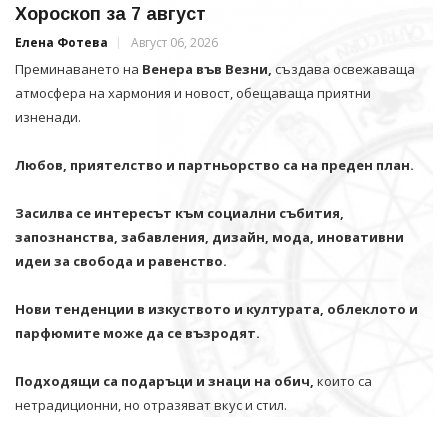
Хороскоп за 7 август
Елена Фотева
Август 06, 2026
Преминаването на
Венера във Везни,
създава освежаваща
атмосфера на хармония и новост, обещаваща приятни
изненади.
Любов, приятелство и партньорство са на преден план.
Засилва се интересът към социални събития,
запознанства, забавления, дизайн, мода, иновативни
идеи за свобода и равенство.
Нови тенденции в изкуството и културата, облеклото и
парфюмите може да се възродят.
Подходящи са подаръци и знаци на обич,
които са
нетрадиционни, но отразяват вкус и стил.