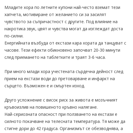
Младите хора по летните купони най-често вземат тези
хапчета, мотивиране от желанието си за засилят
чувството за съпричастност с другите. Под влияние на
накротика звук, цвят и чувства могат да изглеждат доста
по-силни.
Енергийната възбуда от екстази кара хората да танцуват с
часове. Тези ефекти обикновено започват 20-30 минути
след приемането на таблетките и траят 3-6 часа.
При много млади хора учестената сърдечна дейност след
прием на екстази води до претоварване и инфаркт на
сърцето. Възможен е и смъртен изход.
Друго усложнение с висок риск за живота е мозъчният
кръвоизлив на повишеното кръвно налягане.
Най-сериозната опасност при ползването на екстази е
силното покачване на телесната температура. Тя може да
стигне дори до 42 градуса. Организмът се обезводнява, а