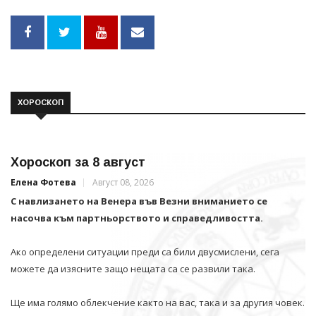
ХОРОСКОП
Хороскоп за 8 август
Елена Фотева
Август 08, 2026
С навлизането на Венера във Везни вниманието се
насочва към партньорството и справедливостта.
Ако определени ситуации преди са били двусмислени, сега
можете да изясните защо нещата са се развили така.
Ще има голямо облекчение както на вас, така и за другия човек.