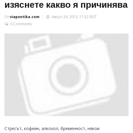
изяснете какво я причинява
От
viapontika.com
Август 29, 2013, 17:52 EEST
0 Comments
Стресът, кофеин, алкохол, бременност, някои