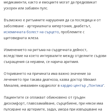
медикаменти, както и емоциите могат да предизвикат
ускорен или забавен пулс.
Възможно е ритъмните нарушения да са последица и от
заболяване - артериалната хипертония, диабетът,
исхемичната болест на сърцето
, проблемите с
щитовидната жлеза.
Изменението на ритъма на сърдечната дейност,
вследствие на което интервалите между отделните съдови
съкращения са неравни, се нарича аритмия.
Откриването на причината има важно значение за
лечението при такава диагноза, казва доктор Михаил
Михалев, инвазивен кардиолог в
кардио център „Понтика”
.
Пациентите се оплакват обикновено от гръден
дискомфорт, главозамайване, сърцебиене, при някои има
пулсиране на артериите, задух, умора при извършване на