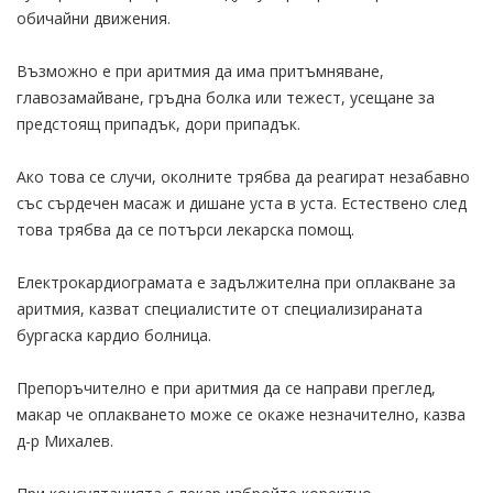
обичайни движения.
Възможно е при аритмия да има притъмняване,
главозамайване, гръдна болка или тежест, усещане за
предстоящ припадък, дори припадък.
Ако това се случи, околните трябва да реагират незабавно
със сърдечен масаж и дишане уста в уста. Естествено след
това трябва да се потърси лекарска помощ.
Електрокардиограмата е задължителна при оплакване за
аритмия, казват специалистите от специализираната
бургаска кардио болница.
Препоръчително е при аритмия да се направи преглед,
макар че оплакването може се окаже незначително, казва
д-р Михалев.