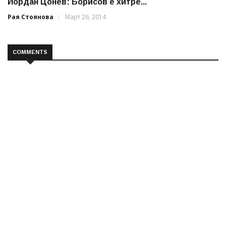
Йордан Цонев: Борисов е хитре...
Рая Стоянова
Март 26, 2014
COMMENTS