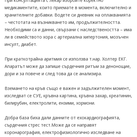
При консултацията с лекар избройте коректно
медикаментите, които приемате в момента, включително и
хранителните добавки. Водете си дневник на оплакванията
– честотата на възникването им, продължителността.
Необходими са и данни, свързани с наследствеността – има
ли в семейството хора с артериална хипертония, мозъчен
инсулт, диабет.
При краткотрайна аритмия се използва т.нар. Холтер ЕКГ.
Апаратът може да запише сърдечния ритъм за денонощие,
дори и за повече и след това да се анализира.
Вземането на кръв също е важен и задължителен момент,
изследват се СУЕ, кръвна картина, кръвна захар, креатинин,
билирубин, електролити, ензими, хормони.
Добра база биха дали данните от ехокардиографията,
сърдечния стрес тест.Може да се направят
коронарография, електрофизиологично изследване на