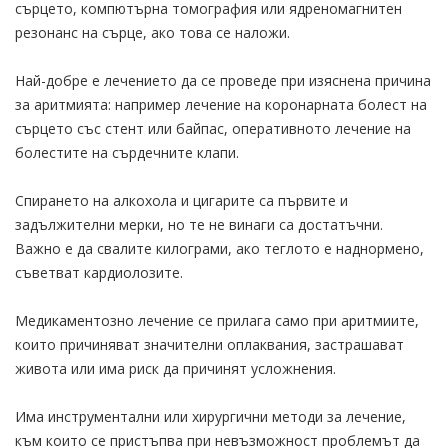
сърцето, компютърна томография или ядреномагнитен
резонанс на сърце, ако това се наложи.
Най-добре e лечението да се проведе при изяснена причина
за аритмията: например лечение на коронарната болест на
сърцето със стент или байпас, оперативното лечение на
болестите на сърдечните клапи.
Спирането на алкохола и цигарите са първите и
задължителни мерки, но те не винаги са достатъчни.
Важно е да свалите килограми, ако теглото е наднормено,
съветват кардиолозите.
Медикаментозно лечение се прилага само при аритмиите,
които причиняват значителни оплаквания, застрашават
живота или има риск да причинят усложнения.
Има инструментални или хирургични методи за лечение,
към които се пристъпва при невъзможност проблемът да