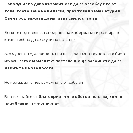
Новолунието дава възможност да се освободите от
това, което вече не ви пасва, през това време Сатурн в
Овен продължава да изпитва смелостта ви.
Денят е подходящ за събиране на информация и разбиране
какво трябва да се случи по-нататък.
Ако чувствате, че животът ви не се развива точно както бихте
искали,
сега е моментът постепенно да започнете да се
движите в нова посока.
Не изисквайте невъзможното от себе си.
Възползвайте от
благоприятните обстоятелства, които
неизбежно ще възникнат.