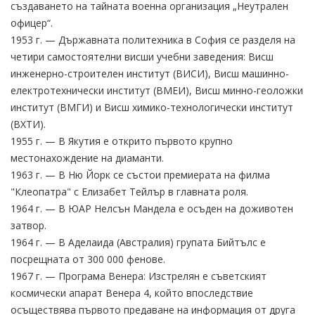
създаването на тайната военна организация „Неутрален
офицер“.
1953 г. — Държавната политехника в София се разделя на
четири самостоятелни висши учебни заведения: Висш
инженерно-строителен институт (BИСИ), Висш машинно-
електротехнически институт (ВМЕИ), Висш минно-геоложки
институт (ВМГИ) и Висш химико-технологически институт
(ВХТИ).
1955 г. — В Якутия е открито първото крупно
местонахождение на диаманти.
1963 г. — В Ню Йорк се състои премиерата на филма
"Клеопатра" с Елизабет Тейлър в главната роля.
1964 г. — В ЮАР Нелсън Мандела е осъден на доживотен
затвор.
1964 г. — В Аделаида (Австралия) групата Бийтълс е
посрещната от 300 000 фенове.
1967 г. — Програма Венера: Изстрелян е съветският
космически апарат Венера 4, който впоследствие
осъществява първото предаване на информация от друга