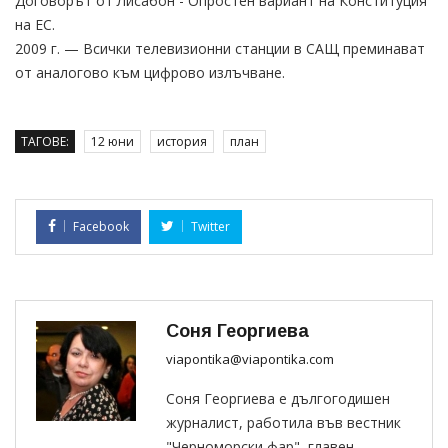
Договорът от Лисабон - Опростен вариант на Конституция
на ЕС.
2009 г. — Всички телевизионни станции в САЩ преминават
от аналогово към цифрово излъчване.
ТАГОВЕ:
12 юни
история
план
Facebook
Twitter
Соня Георгиева
viapontika@viapontika.com
Соня Георгиева е дългогодишен
журналист, работила във вестник
"Черноморски фар", главен