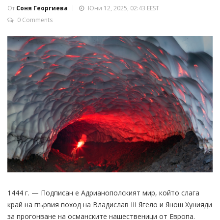
От
Соня Георгиева
Юни 12, 2025, 02:43 EEST
0 Comments
1444 г. — Подписан е Адрианополският мир, който слага
край на първия поход на Владислав III Ягело и Янош Хунияди
за прогонване на османските нашественици от Европа.