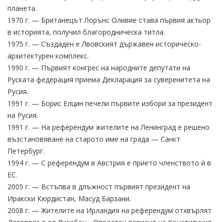
планета.
1970 г. — Британецът Лорънс Оливие става първия актьор
в историята, получил благородническа титла.
1975 г. — Създаден е Лвовският държавен историческо-
архитектурен комплекс.
1990 г. — Първият конгрес на народните депутати на
Руската федерация приема Декларация за суверенитета на
Русия.
1991 г. — Борис Елцин печели първите избори за президент
на Русия.
1991 г. — На референдум жителите на Ленинград е решено
възстановяване на старото име на града — Санкт
Петербург.
1994 г. — С референдум в Австрия е прието членството ѝ в
ЕС.
2005 г. — Встъпва в длъжност първият президент на
Иракски Кюрдистан, Масуд Барзани.
2008 г. — Жителите на Ирландия на референдум отхвърлят