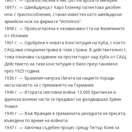
1867 г. — Провъзгласена е Австро-Унгарската империя.
1897 г. — Швейцарецът Карл Елзенер патентова джобен
нож с приспособления, станал известен като швейцарски
армейски нож на фирмата “Victorinox”.
1898 г. — Провъзгласена е независимостта на Филипините
от Испания.
1901 г. — Одобрена е новата Конституция на Куба, с което
САЩ има специални права в тази страна. В действителност,
това означава създаване на протекторат над Куба от САЩ.
Действието на тази конституция е било преустановено
през 1925 година.
1926 г. — Бразилия напуска Лигата на нациите поради
несъгласието си с приемането на Германия.
1940 г. — Втората световна война: 13 000 британски и
френски военни части се предават на фелдмаршал Ервин
Ромел.
1945 г. — Във Франция е премахната цензурата на пресата,
въведена по време на войната.
1947 г. — Започва съдебен процес срещу Петър Коев за