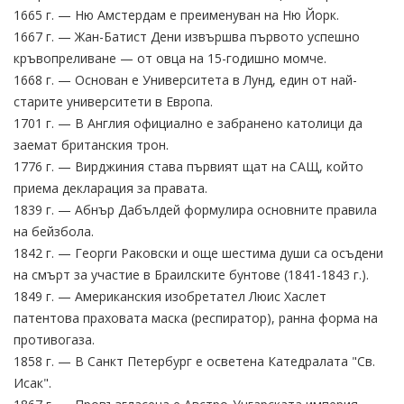
1665 г. — Ню Амстердам е преименуван на Ню Йорк.
1667 г. — Жан-Батист Дени извършва първото успешно
кръвопреливане — от овца на 15-годишно момче.
1668 г. — Основан е Университета в Лунд, един от най-
старите университети в Европа.
1701 г. — В Англия официално е забранено католици да
заемат британския трон.
1776 г. — Вирджиния става първият щат на САЩ, който
приема декларация за правата.
1839 г. — Абнър Дабълдей формулира основните правила
на бейзбола.
1842 г. — Георги Раковски и още шестима души са осъдени
на смърт за участие в Браилските бунтове (1841-1843 г.).
1849 г. — Американския изобретател Люис Хаслет
патентова праховата маска (респиратор), ранна форма на
противогаза.
1858 г. — В Санкт Петербург е осветена Катедралата "Св.
Исак".