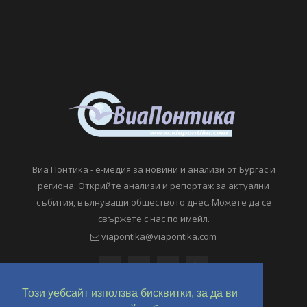
Виа Понтика - е-медия за новини и анализи от Бургас и
региона. Открийте анализи и репортаж за актуални
събития, вълнуващи обществото днес. Можете да се
свържете с нас по имейл.
viapontika@viapontika.com
Този уебсайт използва бисквитки, за да ви