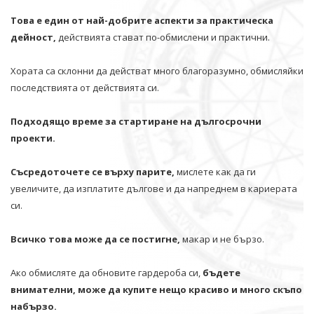
Това е един от най-добрите аспекти за практическа
дейност,
действията стават по-обмислени и практични.
Хората са склонни да действат много благоразумно, обмисляйки
последствията от действията си.
Подходящо време за стартиране на дългосрочни
проекти.
Съсредоточете се върху парите,
мислете как да ги
увеличите, да изплатите дългове и да напреднем в кариерата
си.
Всичко това може да се постигне,
макар и не бързо.
Ако обмисляте да обновите гардероба си,
бъдете
внимателни, може да купите нещо красиво и много скъпо
набързо.