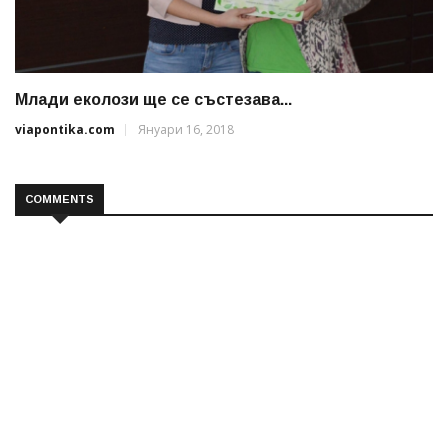
Млади еколози ще се състезава...
viapontika.com
Януари 16, 2018
COMMENTS