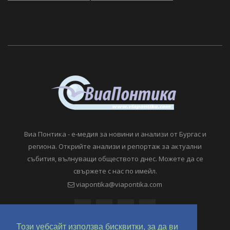
Виа Понтика - е-медия за новини и анализи от Бургас и
региона. Открийте анализи и репортаж за актуални
събития, вълнуващи обществото днес. Можете да се
свържете с нас по имейл.
viapontika@viapontika.com
Този уебсайт използва бисквитки, за да ви