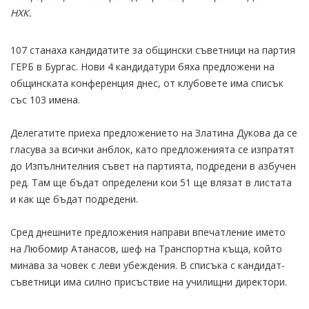
НХК.
107 станаха кандидатите за общински съветници на партия
ГЕРБ в Бургас. Нови 4 кандидатури бяха предложени на
общинската конференция днес, от клубовете има списък
със 103 имена.
Делегатите приеха предложението на Златина Дукова да се
гласува за всички анблок, като предложенията се изпратят
до Изпълнителния съвет на партията, подредени в азбучен
ред. Там ще бъдат определени кои 51 ще влязат в листата
и как ще бъдат подредени.
Сред днешните предложения направи впечатление името
на Любомир Атанасов, шеф на Транспортна къща, който
минава за човек с леви убеждения. В списъка с кандидат-
съветници има силно присъствие на училищни директори.