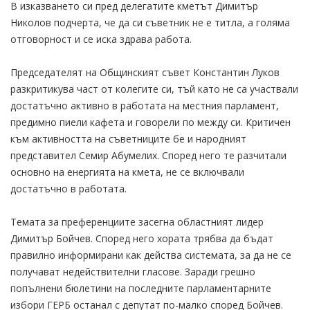
В изказването си пред делегатите кметът Димитър
Николов подчерта, че да си съветник не е титла, а голяма
отговорност и се иска здрава работа.
Председателят на Общинският съвет Константин Луков
разкритикува част от колегите си, тъй като не са участвали
достатъчно активно в работата на местния парламент,
предимно пиели кафета и говорели по между си. Критичен
към активността на съветниците бе и народният
представител Семир Абумелих. Според него те разчитали
основно на енергията на кмета, не се включвали
достатъчно в работата.
Темата за преференциите засегна областният лидер
Димитър Бойчев. Според него хората трябва да бъдат
правилно информирани как действа системата, за да не се
получават недействителни гласове. Заради грешно
попълнени бюлетини на последните парламентарните
избори ГЕРБ останал с депутат по-малко според Бойчев.