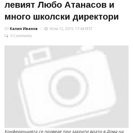
левият Любо Атанасов и
много школски директори
От
Калин Иванов
Юли 12, 2015, 17:44 EEST
0 Comments
Конференцията се проведе при закрити врати в Дома на