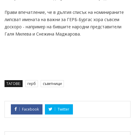
Прави впечатление, че в дългия списък на номинираните
липсват имената на важни за ГЕРБ-Бургас хора съвсем
доскоро - например на бившите народни представители
Галя Милева и Снежина Маджарова.
ТАГОВЕ:
герб
съветници
Facebook
Twitter