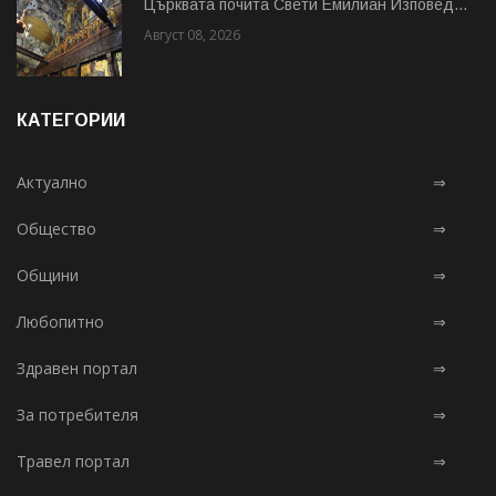
Църквата почита Свeти Емилиан Изповед...
Август 08, 2026
КАТЕГОРИИ
Актуално
⇒
Общество
⇒
Общини
⇒
Любопитно
⇒
Здравен портал
⇒
За потребителя
⇒
Травел портал
⇒