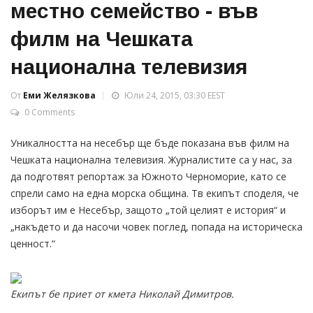
местно семейство - във
филм на Чешката
национална телевизия
От
Еми Желязкова
Юли 24, 2015, 03:30 EEST
0 Comments
Уникалността на несебър ще бъде показана във филм на
Чешката национална телевизия. Журналистите са у нас, за
да подготвят репортаж за Южното Черноморие, като се
спрели само на една морска община. Тв екипът споделя, че
изборът им е Несебър, защото „той целият е история“ и
„накъдето и да насочи човек поглед, попада на историческа
ценност.“
Екипът бе приет от кмета Николай Димитров.