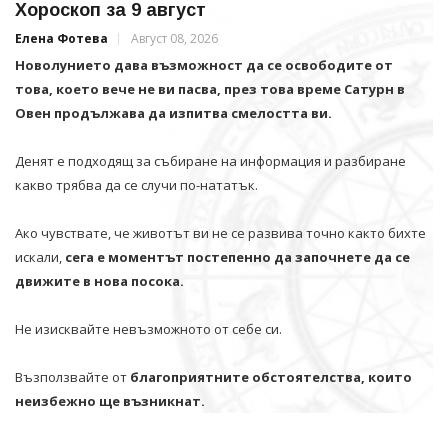
Хороскоп за 9 август
Елена Фотева
Август 08, 2026
Новолунието дава възможност да се освободите от
това, което вече не ви пасва, през това време Сатурн в
Овен продължава да изпитва смелостта ви.
Денят е подходящ за събиране на информация и разбиране
какво трябва да се случи по-нататък.
Ако чувствате, че животът ви не се развива точно както бихте
искали,
сега е моментът постепенно да започнете да се
движите в нова посока.
Не изисквайте невъзможното от себе си.
Възползвайте от
благоприятните обстоятелства, които
неизбежно ще възникнат.