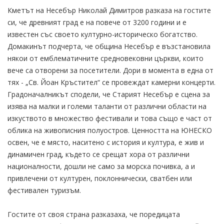
Кметът на Несебър Николай Димитров разказа на гостите
си, че древният град е на повече от 3200 години и е
известен със своето културно-историческо богатство.
Домакинът подчерта, че община Несебър е възстановила
някои от емблематичните средновековни църкви, които
вече са отворени за посетители. Дори в момента в една от
тях - „Св. Йоан Кръстител“ се провеждат камерни концерти.
Градоначалникът сподели, че Старият Несебър е сцена за
изява на малки и големи таланти от различни области на
изкуството в множество фестивали и това също е част от
облика на живописния полуостров. Ценността на ЮНЕСКО
освен, че е място, наситено с история и култура, е жив и
динамичен град, където се срещат хора от различни
националности, дошли не само за морска почивка, а и
привлечени от културен, поклоннически, сватбен или
фестивален туризъм.
Гостите от своя страна разказаха, че поредицата