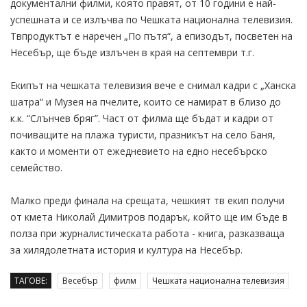
документални филми, която правят, от 10 години е най-
успешната и се излъчва по Чешката национална телевизия.
Твпродуктът е наречен „По пътя“, а епизодът, посветен на
Несебър, ще бъде излъчен в края на септември т.г.
Екипът на чешката телевизия вече е снимал кадри с „Ханска
шатра“ и Музея на пчелите, които се намират в близо до
к.к. “Слънчев бряг”. Част от филма ще бъдат и кадри от
почиващите на плажа туристи, празникът на село Баня,
както и моменти от ежедневието на едно несебърско
семейство.
Малко преди финала на срещата, чешкият тв екип получи
от кмета Николай Димитров подарък, който ще им бъде в
полза при журналистическата работа - книга, разказваща
за хилядолетната история и култура на Несебър.
ТАГОВЕ:
Весебър
филм
Чешката национална телевизия