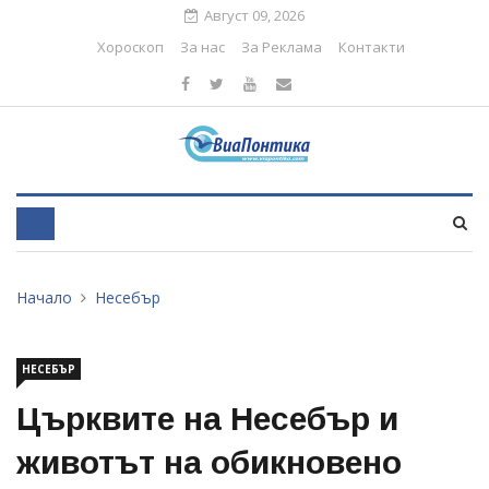
Август 09, 2026
Хороскоп
За нас
За Реклама
Контакти
Начало
Несебър
НЕСЕБЪР
Църквите на Несебър и
животът на обикновено