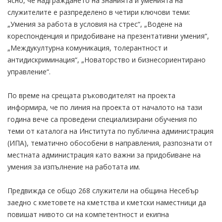
ясно, че надграждането на знанията и уменията на
служителите е разпределено в четири ключови теми:
„Умения за работа в условия на стрес“, „Водене на
кореспонденция и придобиване на презентативни умения“,
„Междукултурна комуникация, толерантност и
антидискриминация“, „Новаторство и бизнесориентирано
управление“.
По време на срещата ръководителят на проекта
информира, че по линия на проекта от началото на тази
година вече са проведени специализирани обучения по
теми от каталога на Института по публична администрация
(ИПА), тематично обособени в направления, разпознати от
местната администрация като важни за придобиване на
умения за изпълнение на работата им.
Предвижда се общо 268 служители на община Несебър
заедно с кметовете на кметства и кметски наместници да
повишат нивото си на компетентност и екипна