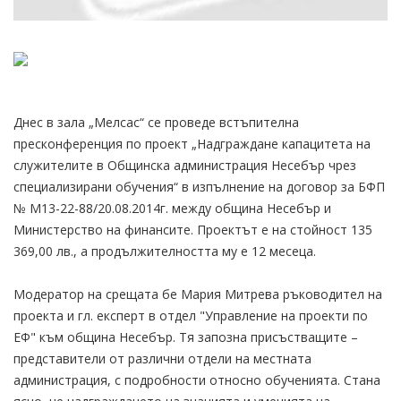
Днес в зала „Мелсас“ се проведе встъпителна
пресконференция по проект „Надграждане капацитета на
служителите в Общинска администрация Несебър чрез
специализирани обучения“ в изпълнение на договор за БФП
№ М13-22-88/20.08.2014г. между община Несебър и
Министерство на финансите. Проектът е на стойност 135
369,00 лв., а продължителността му е 12 месеца.
Модератор на срещата бе Мария Митрева ръководител на
проекта и гл. експерт в отдел "Управление на проекти по
ЕФ" към община Несебър. Тя запозна присъстващите –
представители от различни отдели на местната
администрация, с подробности относно обученията. Стана