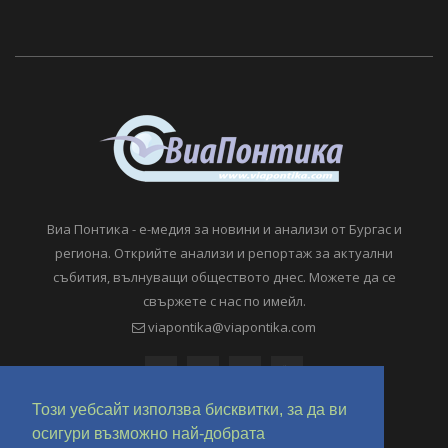
Виа Понтика - е-медия за новини и анализи от Бургас и
региона. Открийте анализи и репортаж за актуални
събития, вълнуващи обществото днес. Можете да се
свържете с нас по имейл.
viapontika@viapontika.com
Този уебсайт използва бисквитки, за да ви
осигури възможно най-добрата