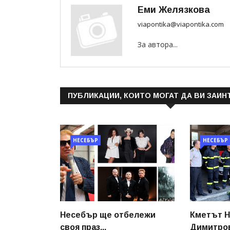
Еми Желязкова
viapontika@viapontika.com
За автора...
ПУБЛИКАЦИИ, КОИТО МОГАТ ДА ВИ ЗАИН
НЕСЕБЪР
НЕСЕБЪР
Несебър ще отбележи
Кметът Н
своя праз...
Димитров