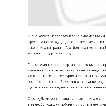
"На 15 август Православната църква чества еди
Пресвета Богородица. Днес празнуваме и всичк
закрилница на града ни", отбелязва кметът н
жителите на древния град.
Градоначалникът подчертава еволюцията на пра
кулминацията в летния ни културен календар.
Деня на Несебър в културно и атрактивно съб
гости от цял свят, обединени от желанието да
ще се превърне в една голяма открита сцена на
Според Димитров празникът тази година е с ре
в аванс 60-годишния юбилей от обявяването на