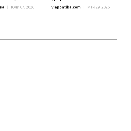
ва
Юли 07, 2026
viapontika.com
Май 29, 2026