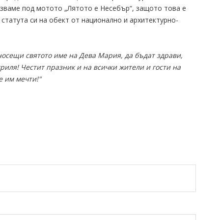
язваме под мотото „Лятото е Несебър“, защото това е
 статута си на обект от национално и архитектурно-
носещи святото име на Дева Мария, да бъдат здрави,
риля! Честит празник и на всички жители и гости на
е им мечти!"