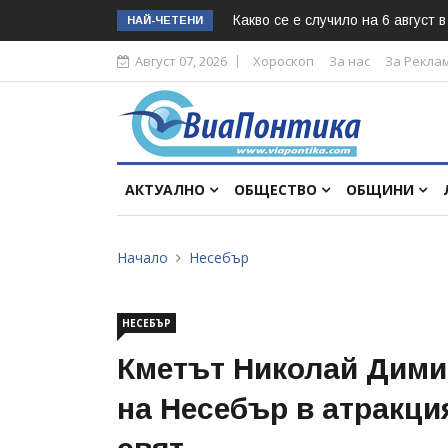
Какво се е случило на 6 август 
НАЙ-ЧЕТЕНИ
Август 07, 2026
Хороскоп
За нас
За Рекла
АКТУАЛНО
ОБЩЕСТВО
ОБЩИНИ
Начало
Несебър
НЕСЕБЪР
Кметът Николай Дими
на Несебър в атракци