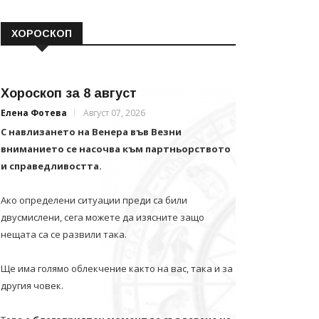
ХОРОСКОП
Хороскоп за 8 август
Елена Фотева
Август 07, 2026
С навлизането на Венера във Везни
вниманието се насочва към партньорството
и справедливостта.
Ако определени ситуации преди са били
двусмислени, сега можете да изясните защо
нещата са се развили така.
Ще има голямо облекчение както на вас, така и за
другия човек.