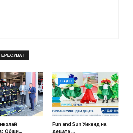
ТЕРЕСУВАТ
ГРАДЪТ
иколай
Fun and Sun Уикенд на
: Общи...
децата ...