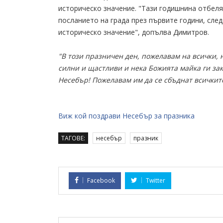
историческо значение. "Тази годишнина отбел
посланието на града през първите години, след
историческо значение", допълва Димитров.
"В този празничен ден, пожелавам на всички, 
силни и щастливи и нека Божията майка ги зак
Несебър! Пожелавам им да се сбъднат всичкит
Виж кой поздрави Несебър за празника
ТАГОВЕ:
несебър
празник
Facebook
Twitter