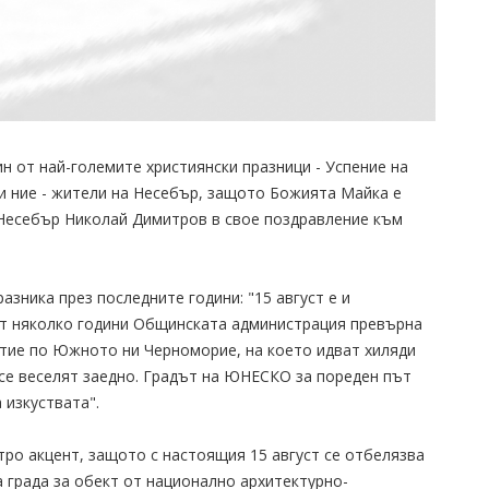
н от най-големите християнски празници - Успение на
и ние - жители на Несебър, защото Божията Майка е
а Несебър Николай Димитров в свое поздравление към
зника през последните години: "15 август е и
 От няколко години Общинската администрация превърна
итие по Южното ни Черноморие, на което идват хиляди
 се веселят заедно. Градът на ЮНЕСКО за пореден път
 изкуствата".
тро акцент, защото с настоящия 15 август се отбелязва
 града за обект от национално архитектурно-