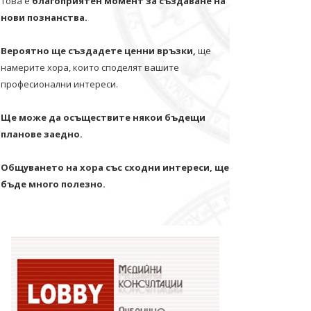
Това е
благоприятен момент за създаване на
нови познанства.
Вероятно ще създадете ценни връзки,
ще
намерите хора, които споделят вашите
професионални интереси.
Ще може да осъществите някои бъдещи
планове заедно.
Общуването на хора със сходни интереси, ще
бъде много полезно.