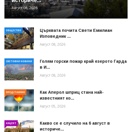
историче...
Август 08, 2026
Църквата почита Свeти Емилиан
ОБЩЕСТВО
Изповедник ...
Август 08, 2026
Голям горски пожар край езерото Гарда
СВЕТОВНИ НОВИНИ
в И...
Август 08, 2026
Как Аперол шприц стана най-
ПРЕДСТАВЯНЕ
известният ко...
Август 05, 2026
Какво се е случило на 6 август в
АКЦЕНТ
историче...