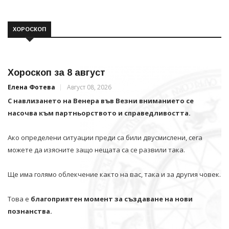
ХОРОСКОП
Хороскоп за 8 август
Елена Фотева
Август 08, 2026
С навлизането на Венера във Везни вниманието се
насочва към партньорството и справедливостта.
Ако определени ситуации преди са били двусмислени, сега
можете да изясните защо нещата са се развили така.
Ще има голямо облекчение както на вас, така и за другия човек.
Това е
благоприятен момент за създаване на нови
познанства.