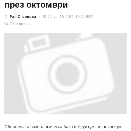
през октомври
От
Рая Стоянова
Август 16, 2015, 19:25 EEST
0 Comments
Обновената археологическа база в Деултум ще посрещне