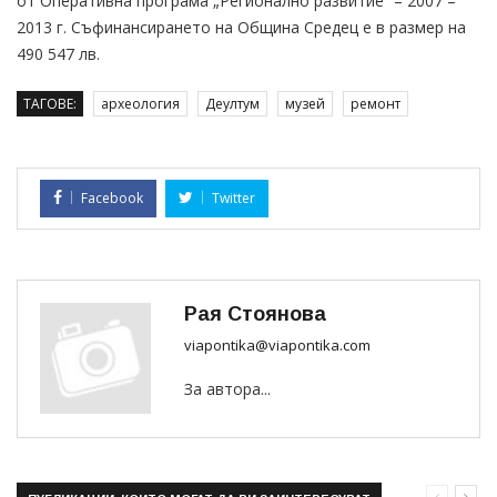
от Оперативна програма „Регионално развитие” – 2007 –
2013 г. Съфинансирането на Община Средец е в размер на
490 547 лв.
ТАГОВЕ:
археология
Деултум
музей
ремонт
Facebook
Twitter
Рая Стоянова
viapontika@viapontika.com
За автора...