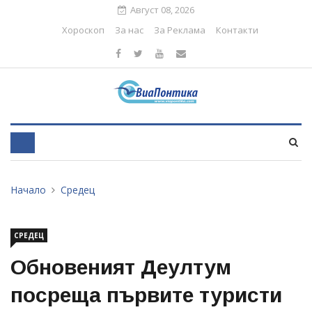
Август 08, 2026
Хороскоп
За нас
За Реклама
Контакти
Начало
Средец
СРЕДЕЦ
Обновеният Деултум
посреща първите туристи