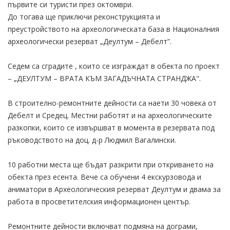
първите си туристи през октомври.
До тогава ще приключи реконструкцията и
преустройството на археологическата база в Националния
археологически резерват „Деултум – Дебелт”.
Седем са сградите , които се изграждат в обекта по проект
– „ДЕУЛТУМ – ВРАТА КЪМ ЗАГАДЪЧНАТА СТРАНДЖА".
В строително-ремонтните дейности са наети 30 човека от
Дебелт и Средец. Местни работят и на археологическите
разкопки, които се извършват в момента в резервата под
ръководството на доц. д-р Людмил Вагалински.
10 работни места ще бъдат разкрити при откриването на
обекта през есента. Вече са обучени 4 екскурзовода и
аниматори в Археологическия резерват Деултум и двама за
работа в просветителския информационен център.
Ремонтните дейности включват подмяна на дограми,