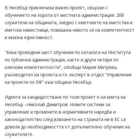
В Несебър приключиха важен проект, свързан с
обучението на хората от местната администрация. 268
служители на общината, заедно с кметовете на кметства и
кметски наместници, повишиха нивото си на компетентност
и екипна ефективност.
"Бяха проведени шест обучения по каталога на Института
по публична администрация, както и други четири по
ключови компетентности“, обобщи Мария Митрева,
ръководител на проекта и гл. експерт в отдел "Управление
на проекти по ЕФ" към община Несебър.
Идеята за кандидатстване по този проект е на кмета на
Несебър –Николай Димитров. Новите системи за
управление и промените в нормативните наредби и
законодателство след влизането на страната ни в ЕС са
довели до необходимостта от допълнително обучение на
служителите.