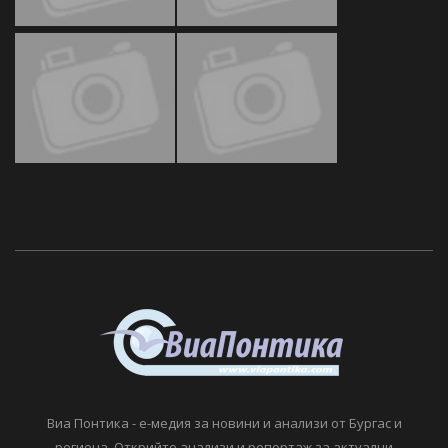
Виа Понтика - е-медия за новини и анализи от Бургас и
региона. Открийте анализи и репортаж за актуални