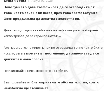
Елена Фотева
Август 09, 2026
Новолунието дава възможност да се освободите от
това, което вече не ви пасва, през това време Сатурн в
Овен продължава да изпитва смелостта ви.
Денят е подходящ за събиране на информация и разбиране
какво трябва да се случи по-нататък.
Ако чувствате, че животът ви не се развива точно както бихте
искали,
сега е моментът постепенно да започнете да се
движите в нова посока.
Не изисквайте невъзможното от себе си.
Възползвайте от
благоприятните обстоятелства, които
неизбежно ще възникнат.