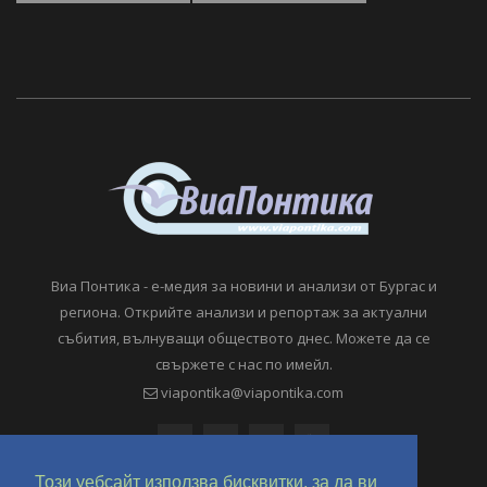
Виа Понтика - е-медия за новини и анализи от Бургас и
региона. Открийте анализи и репортаж за актуални
събития, вълнуващи обществото днес. Можете да се
свържете с нас по имейл.
viapontika@viapontika.com
Този уебсайт използва бисквитки, за да ви