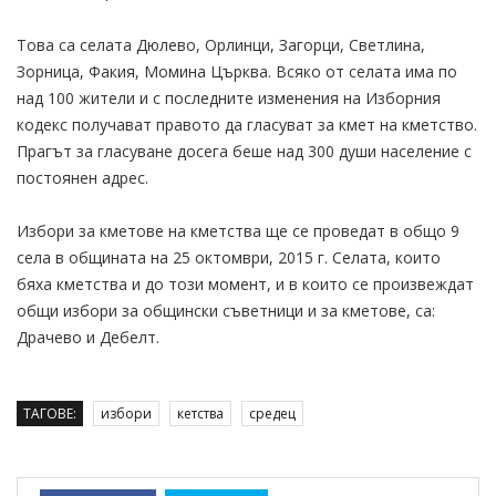
Това са селата Дюлево, Орлинци, Загорци, Светлина,
Зорница, Факия, Момина Църква. Всяко от селата има по
над 100 жители и с последните изменения на Изборния
кодекс получават правото да гласуват за кмет на кметство.
Прагът за гласуване досега беше над 300 души население с
постоянен адрес.
Избори за кметове на кметства ще се проведат в общо 9
села в общината на 25 октомври, 2015 г. Селата, които
бяха кметства и до този момент, и в които се произвеждат
общи избори за общински съветници и за кметове, са:
Драчево и Дебелт.
ТАГОВЕ:
избори
кетства
средец