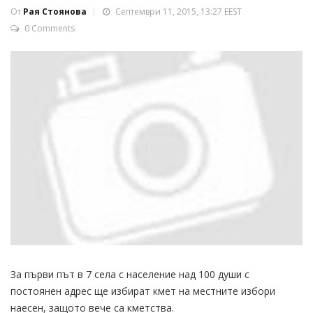
От
Рая Стоянова
Септември 11, 2015, 13:27 EEST
0 Comments
За първи път в 7 села с население над 100 души с
постоянен адрес ще избират кмет на местните избори
наесен, защото вече са кметства.