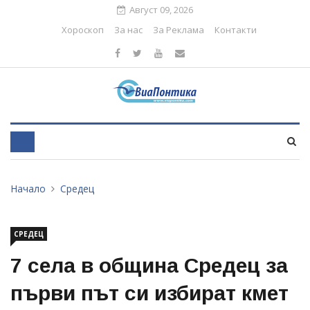
Август 09, 2026
Хороскоп
За нас
За Реклама
Контакти
Начало
Средец
СРЕДЕЦ
7 села в община Средец за
първи път си избират кмет