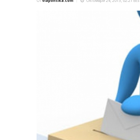
От
viapontika.com
Октомври 24, 2015, 02:21 EES