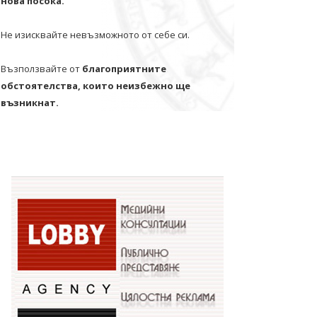
нова посока.
Не изисквайте невъзможното от себе си.
Възползвайте от
благоприятните
обстоятелства, които неизбежно ще
възникнат.