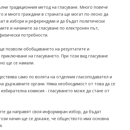
лни традиционния метод на гласуване. Много повече
то и много граждани в страната ще могат по-лесно да
ат в избори и референдуми и да бъдат политически
мите и начините за гласуване по електронен път,
физически потребности.
 ще позволи обобщаването на резултатите и
 приключване на гласуването. При този вид гласуване
но ще се намали.
ествява само по волята на отделния гласоподавател и
на държавните органи. Няма необходимост от това да се
 избирателна комисия - гласуването може да стане от
ите да направят своя информиран избор, да бъдат
 този начин ще се докаже, че обществото има основна
я.