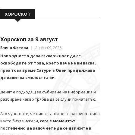
ХОРОСКОП
Хороскоп за 9 август
Елена Фотева
Август 09, 2026
Новолунието дава възможност да се
освободите от това, което вече не ви пасва,
през това време Сатурн в Овен продължава
да изпитва смелостта ви.
Денят е подходящ за събиране на информация и
разбиране какво трябва да се случи по-нататък.
Ако чувствате, че животът ви не се развива точно
както бихте искали,
сега е моментът
постепенно да започнете да се движите в