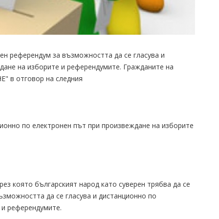
лен референдум за възможността да се гласува и
дане на изборите и референдумите. Гражданите на
НЕ" в отговор на следния
ционно по електронен път при произвеждане на изборите
ез която българският народ като суверен трябва да се
ъзможността да се гласува и дистанционно по
 и референдумите.