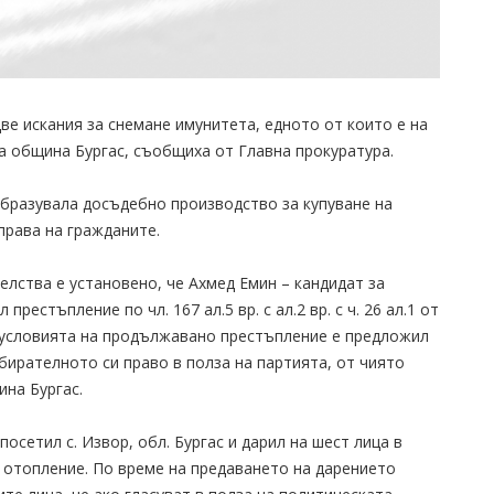
ве искания за снемане имунитета, едното от които е на
а община Бургас, съобщиха от Главна прокуратура.
 образувала досъдебно производство за купуване на
права на гражданите.
елства е установено, че Ахмед Емин – кандидат за
естъпление по чл. 167 ал.5 вр. с ал.2 вр. с ч. 26 ал.1 от
 при условията на продължавано престъпление е предложил
бирателното си право в полза на партията, от чиято
ина Бургас.
посетил с. Извор, обл. Бургас и дарил на шест лица в
 отопление. По време на предаването на дарението