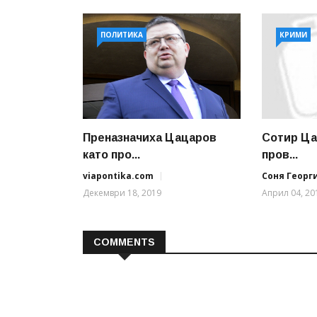
ПОЛИТИКА
КРИМИ
Преназначиха Цацаров
Сотир Ца
като про...
пров...
viapontika.com
Соня Георг
Декември 18, 2019
Април 04, 20
COMMENTS