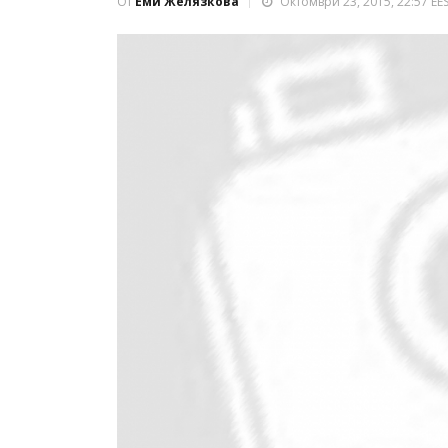
От
Еми Желязкова
Октомври 23, 2015, 22:57 EE