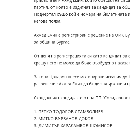
присъствал и Ахмд Емин, който обещал на същи
партия, от която е издигнат за кандидат за об
Подчертал също кой е номера на бюлетината и 
негова полза.
Ахмед Емин е регистриран с решение на ОИК Бур
за община Бургас.
От деня на регистрацията си като кандидат за
срещу него не може да бъде възбудено наказа
Затова Цацаров внесе мотивирани искания до 
разрешение Ахмед Емин да бъде задържани и п
Скандалният кандидат е от на ПП "Солидарност"
1. ПЕТКО ТОДОРОВ СТАМБОЛИЕВ
2. МИТКО ВЪРБАНОВ ДОКОВ
3. ДИМИТЪР ХАРАЛАМБОВ ШОМИЛОВ