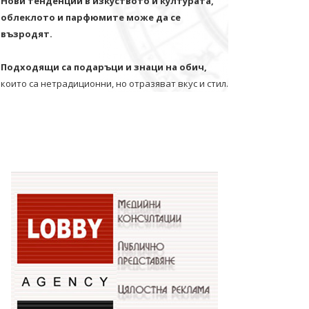
Нови тенденции в изкуството и културата,
облеклото и парфюмите може да се
възродят.
Подходящи са подаръци и знаци на обич,
които са нетрадиционни, но отразяват вкус и стил.