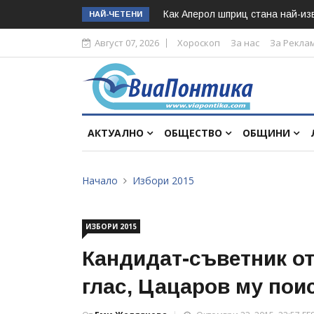
Как Аперол шприц стана най-изв
НАЙ-ЧЕТЕНИ
Август 07, 2026
Хороскоп
За нас
За Рекла
АКТУАЛНО
ОБЩЕСТВО
ОБЩИНИ
Начало
Избори 2015
ИЗБОРИ 2015
Кандидат-съветник от
глас, Цацаров му пои