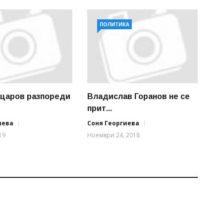
ПОЛИТИКА
царов разпореди
Владислав Горанов не се
прит...
иева
Соня Георгиева
19
Ноември 24, 2018