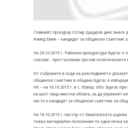
Главният прокурор Сотир Цацаров днес внесе д
Ахмед Емин – кандидат за общински съветник з
На 20.10.2015 г. Районна прокуратура Бургас е
гласове - престъпление против политическите 
От събраните в хода на разследването доказат
общински съветник в община Бургас е извършил пр
НК – на 16.10.2015 г. в с. Извор, обл. Бургас
на шест лица имотна облага, за да упражнят из
листа е кандидат за общински съветник за общ
На 16.10.2015 г. пастор от Евангелската църква 
тежко материално положение по една печка за