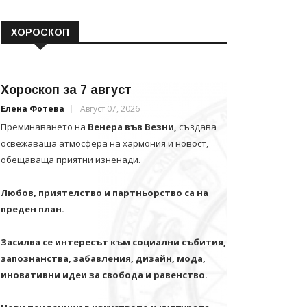
ХОРОСКОП
Хороскоп за 7 август
Елена Фотева
Август 07, 2026
Преминаването на
Венера във Везни,
създава
освежаваща атмосфера на хармония и новост,
обещаваща приятни изненади.
Любов, приятелство и партньорство са на
преден план.
Засилва се интересът към социални събития,
запознанства, забавления, дизайн, мода,
иновативни идеи за свобода и равенство.