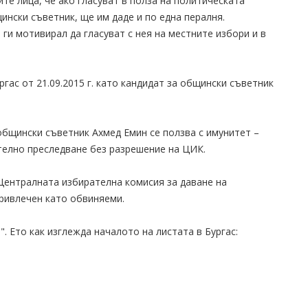
те лица, че ако гласуват в полза на политическата
щински съветник, ще им даде и по една пералня.
ги мотивирал да гласуват с нея на местните избори и в
гас от 21.09.2015 г. като кандидат за общински съветник
 общински съветник Ахмед Емин се ползва с имунитет –
телно преследване без разрешение на ЦИК.
Централната избирателна комисия за даване на
ривлечен като обвиняеми.
. Ето как изглежда началото на листата в Бургас: