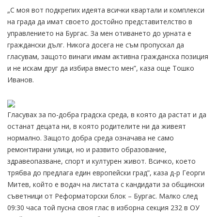
„С моя вот подкрепих идеята всички квартали и комплекси
на града да имат своето достойно представителство в
управлението на Бургас. За мен отиването до урната е
граждански дълг. Никога досега не съм пропускал да
гласувам, защото винаги имам активна гражданска позиция
и не искам друг да избира вместо мен”, каза още Тошко
Иванов.
Гласувах за по-добра градска среда, в която да растат и да
останат децата ни, в която родителите ни да живеят
нормално. Защото добра среда означава не само
ремонтирани улици, но и развито образование,
здравеопазване, спорт и културен живот. Всичко, което
трябва до предлага един европейски град”, каза д-р Георги
Митев, който е водач на листата с кандидати за общински
съветници от Реформаторски блок – Бургас. Малко след
09:30 часа той пусна своя глас в изборна секция 232 в ОУ