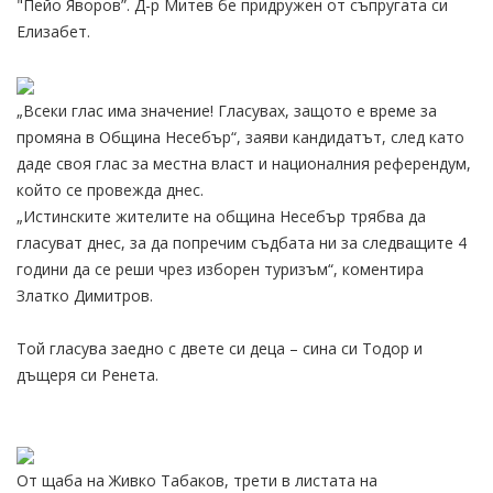
"Пейо Яворов”. Д-р Митев бе придружен от съпругата си
Елизабет.
„Всеки глас има значение! Гласувах, защото е време за
промяна в Община Несебър“, заяви кандидатът, след като
даде своя глас за местна власт и националния референдум,
който се провежда днес.
„Истинските жителите на община Несебър трябва да
гласуват днес, за да попречим съдбата ни за следващите 4
години да се реши чрез изборен туризъм“, коментира
Златко Димитров.
Той гласува заедно с двете си деца – сина си Тодор и
дъщеря си Ренета.
От щаба на Живко Табаков, трети в листата на