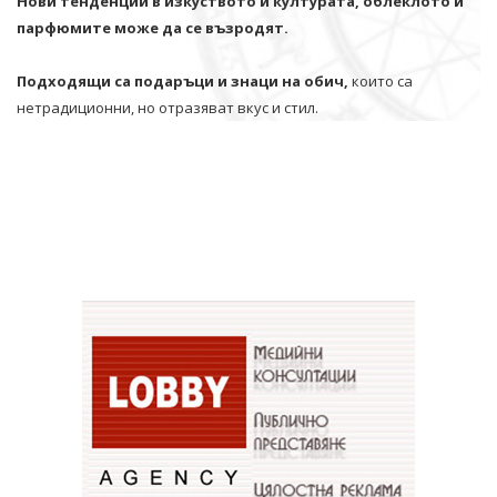
Нови тенденции в изкуството и културата, облеклото и
парфюмите може да се възродят.
Подходящи са подаръци и знаци на обич,
които са
нетрадиционни, но отразяват вкус и стил.