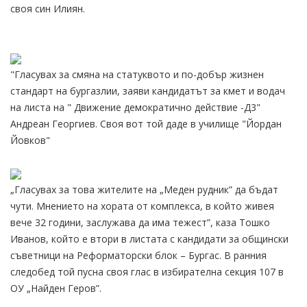
своя син Илиян.
"Гласувах за смяна на статуквото и по-добър жизнен
стандарт на бургазлии, заяви кандидатът за кмет и водач
на листа на " Движение демократично действие -Д3"
Андреан Георгиев. Своя вот той даде в училище "Йордан
Йовков"
„Гласувах за това жителите на „Меден рудник” да бъдат
чути. Мнението на хората от комплекса, в който живея
вече 32 години, заслужава да има тежест”, каза Тошко
Иванов, който е втори в листата с кандидати за общински
съветници на Реформаторски блок – Бургас. В ранния
следобед той пусна своя глас в избирателна секция 107 в
ОУ „Найден Геров”.