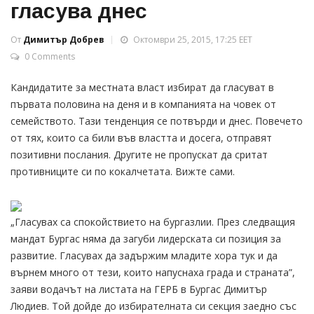
гласува днес
От
Димитър Добрев
Октомври 25, 2015, 17:25 EET
0 Comments
Кандидатите за местната власт избират да гласуват в
първата половина на деня и в компанията на човек от
семейството. Тази тенденция се потвърди и днес. Повечето
от тях, които са били във властта и досега, отправят
позитивни послания. Другите не пропускат да сритат
противниците си по кокалчетата. Вижте сами.
„Гласувах са спокойствието на бургазлии. През следващия
мандат Бургас няма да загуби лидерската си позиция за
развитие. Гласувах да задържим младите хора тук и да
върнем много от тези, които напуснаха града и страната”,
заяви водачът на листата на ГЕРБ в Бургас Димитър
Людиев. Той дойде до избирателната си секция заедно със