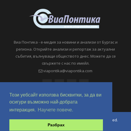
Виа Понтика - е-медия за новини и анализи от Бургас и
региона. Открийте анализи и репортаж за актуални
събития, вълнуващи обществото днес. Можете да се
свържете с нас по имейл.
viapontika@viapontika.com
Този уебсайт използва бисквитки, за да ви
осигури възможно най-добрата
интеракция.
Научете повече.
Copyright © 2018-2024 ViaPontika.com. All Rights Reserved.
Разбрах
Development @ OverHertz Ltd
Ω