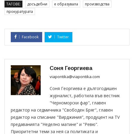
ТАГОВЕ:
досъдебни
е образувала
производства
прокуратурата
Facebook
Twitter
Соня Георгиева
viapontika@viapontika.com
Соня Георгиева е дългогодишен
журналист, работила във вестник
"Черноморски фар", главен
редактор на седмичника "Свободен Бряг", главен
редактор на списание "Вирджиния", продуцент на TV
предаванията "Неделно матине" и "Ревю".
Приоритетни теми за нея са политиката и