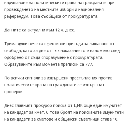
нарушаване на политическите права на гражданите при
провеждането на местните избори и националния
референдум. Това съобщиха от прокуратурата.
Данните са актуални към 12 ч. днес.
Трима души вече са ефективни присъди за лишаване от
свобода, като за две от тях наказанието е наложено след
одобрено от съда споразумение с прокуратурата.
Образуваните към момента преписки са 777.
По всички сигнали за извършени престъпления против
политическите права на гражданите се извършват
проверки.
Днес главният прокурор поиска от ЦИК още един имунитет
на кандидат за кмет. С това броят на поисканите имунитети
на кандидати за кметове и общински съветници става 10.