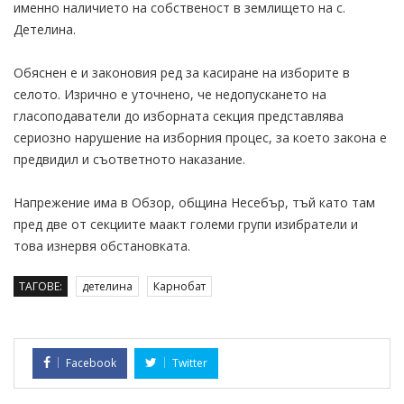
именно наличието на собственост в землището на с.
Детелина.
Обяснен е и законовия ред за касиране на изборите в
селото. Изрично е уточнено, че недопускането на
гласоподаватели до изборната секция представлява
сериозно нарушение на изборния процес, за което закона е
предвидил и съответното наказание.
Напрежение има в Обзор, община Несебър, тъй като там
пред две от секциите маакт големи групи изибратели и
това изнервя обстановката.
ТАГОВЕ:
детелина
Карнобат
Facebook
Twitter