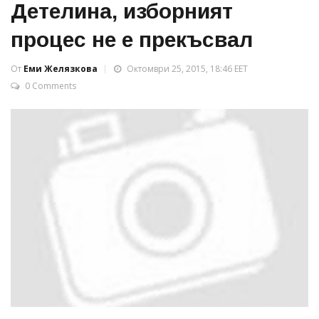
Детелина, изборният
процес не е прекъсвал
От
Еми Желязкова
Октомври 25, 2015, 18:46 EET
0 Comments