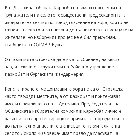
В с. Детелина, община Карнобат, е имало протести на
група жители на селото, осъществени пред секционната
избирателна секция по повод гласуване на хора, които не
живеят в селото и са вписани допълнително в списъците на
жителите, но изборният процес не е бил прекъснан,
съобщиха от ОДМВР-Бургас.
От полицията отрекоха да е имало сбиване , на място
вардят екипи от служители на Районно управление –
Карнобат и бургаската жандармерия.
Констатирано е, че дописаните хора не са от Стралджа,
както твърдят местните, а от Карнобат и притежават
имоти в землището на с. Детелина. Председателят на
Общинската избирателна комисия в Карнобат лично е
разяснила на протестиращите причината, поради която
допълнително вписаните в списъците на жителите на
селото / около 40 човека/ имат право да гласуват - а