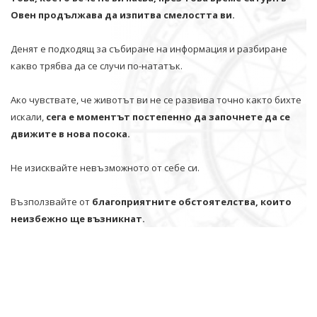
Овен продължава да изпитва смелостта ви.
Денят е подходящ за събиране на информация и разбиране
какво трябва да се случи по-нататък.
Ако чувствате, че животът ви не се развива точно както бихте
искали,
сега е моментът постепенно да започнете да се
движите в нова посока.
Не изисквайте невъзможното от себе си.
Възползвайте от
благоприятните обстоятелства, които
неизбежно ще възникнат.