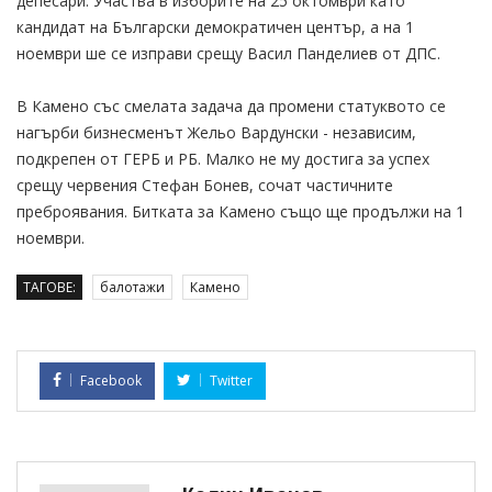
депесари. Участва в изборите на 25 октомври като
кандидат на Български демократичен център, а на 1
ноември ше се изправи срещу Васил Панделиев от ДПС.
В Камено със смелата задача да промени статуквото се
нагърби бизнесменът Жельо Вардунски - независим,
подкрепен от ГЕРБ и РБ. Малко не му достига за успех
срещу червения Стефан Бонев, сочат частичните
преброявания. Битката за Камено също ще продължи на 1
ноември.
ТАГОВЕ:
балотажи
Камено
Facebook
Twitter