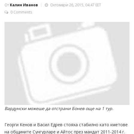
От
Калин Иванов
Октомври 26, 2015, 04:47 EET
0 Comments
Вардунски можеше да отстрани Бонев още на 1 тур.
Георги Кенов и Васил Едрев стояха стабилно като кметове
на общините Сунгурларе и Айтос през мандат 2011-2014 г.