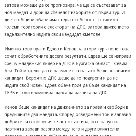
затова можеше да се прогнозира, че ще се състезават за
нов мандат и дори да спечелят изборите от първи тур. И
двете общини обаче имат една особеност - в тях има
големи територии с електорат на ДПС, затова движението
задължително издига свои кандидат-кметове.
Именно това прати Едрев и Кенов на втори тур - поне това
сочат обработените досега резултати. Едрев ще се изправи
срещу младежкия лидер на ДПС в Бургаска област - Севим
Али. Той можеше да се размине с това, ако беше независим
кандидат. Вероятно ДПС щеше да го подкрепи и да не
издига свой човек. Едрев обаче прие да бъде кандидат на
ГЕРБ и това елиминира шанса да разчита на ДПС.
Кенов беше кандидат на Движението за права и свободи в
предишните два мандата. Според осведомени той е запазил
добрите си отношения с част от актива, но е напуснал
партията заради разрив между него и други влиятелни