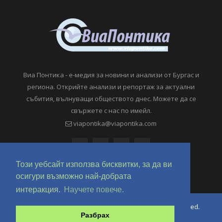
Виа Понтика - е-медия за новини и анализи от Бургас и
региона. Открийте анализи и репортаж за актуални
събития, вълнуващи обществото днес. Можете да се
свържете с нас по имейл.
viapontika@viapontika.com
Този уебсайт използва бисквитки, за да ви
осигури възможно най-добрата
интеракция.
Научете повече.
Copyright © 2018-2024 ViaPontika.com. All Rights Reserved.
Разбрах
Development @ OverHertz Ltd
Ω