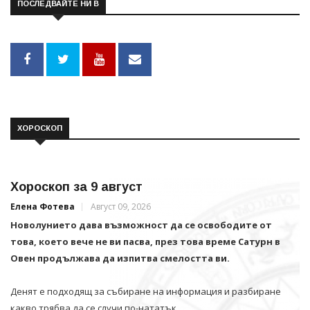
ПОСЛЕДВАЙТЕ НИ В
ХОРОСКОП
Хороскоп за 9 август
Елена Фотева
Август 09, 2026
Новолунието дава възможност да се освободите от
това, което вече не ви пасва, през това време Сатурн в
Овен продължава да изпитва смелостта ви.
Денят е подходящ за събиране на информация и разбиране
какво трябва да се случи по-нататък.