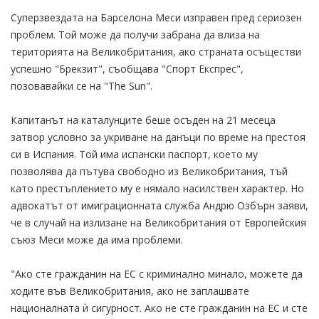
Суперзвездата на Барселона Меси изправен пред сериозен
проблем. Той може да получи забрана да влиза на
територията на Великобритания, ако страната осъществи
успешно "Брекзит", съобщава "Спорт Експрес",
позовавайки се на "The Sun".
Капитанът на каталунците беше осъден на 21 месеца
затвор условно за укриване на данъци по време на престоя
си в Испания. Той има испански паспорт, което му
позволява да пътува свободно из Великобритания, тъй
като престъплението му е нямало насилствен характер. Но
адвокатът от имиграционната служба Андрю Озбърн заяви,
че в случай на излизане на Великобритания от Европейския
съюз Меси може да има проблеми.
"Ако сте гражданин на ЕС с криминално минало, можете да
ходите във Великобритания, ако не заплашвате
националната ѝ сигурност. Ако не сте гражданин на ЕС и сте