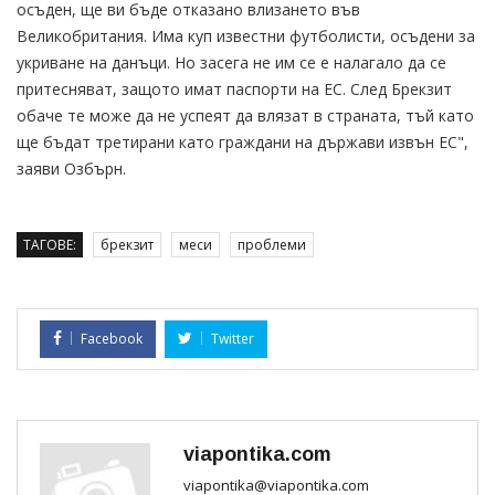
осъден, ще ви бъде отказано влизането във
Великобритания. Има куп известни футболисти, осъдени за
укриване на данъци. Но засега не им се е налагало да се
притесняват, защото имат паспорти на ЕС. След Брекзит
обаче те може да не успеят да влязат в страната, тъй като
ще бъдат третирани като граждани на държави извън ЕС",
заяви Озбърн.
ТАГОВЕ:
брекзит
меси
проблеми
Facebook
Twitter
viapontika.com
viapontika@viapontika.com