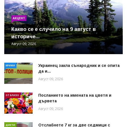
АКЦЕНТ
Какво се е случило на 9 август в
историче...
Август 09, 2026
Украинец закла сънародник и се опита
КРИМИ
да и...
Август 09, 2026
Посланието на имената на цветя и
ОТ БЛИЗО
дървета
Август 09, 2026
Отслабнете 7 кг за две седмици с
ДИЕТИ