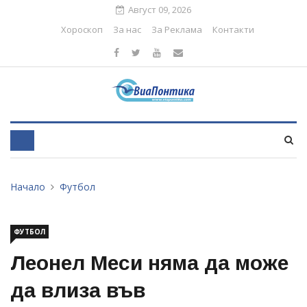
Август 09, 2026
Хороскоп
За нас
За Реклама
Контакти
Начало
Футбол
ФУТБОЛ
Леонел Меси няма да може
да влиза във