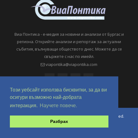
Виа Понтика - е-медия за новини и анализи от Бургас и
региона. Открийте анализи и репортаж за актуални
събития, вълнуващи обществото днес. Можете да се
свържете с нас по имейл.
viapontika@viapontika.com
Този уебсайт използва бисквитки, за да ви
осигури възможно най-добрата
интеракция.
Научете повече.
Copyright © 2018-2024 ViaPontika.com. All Rights Reserved.
Разбрах
Development @ OverHertz Ltd
Ω
За нас
За Реклама
Контакти