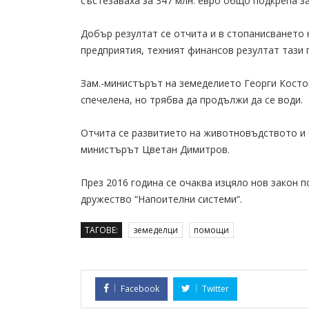
състезаваха за 347 млн. евро общо подкрепа з
Добър резултат се отчита и в стопанисването 
предприятия, техният финансов резултат тази 
Зам.-министърът на земеделието Георги Костов
спечелена, но трябва да продължи да се води.
Отчита се развитието на животновъдството и б
министърът Цветан Димитров.
През 2016 година се очаква изцяло нов закон 
дружество “Напоителни системи“.
ТАГОВЕ:
земеделци
помощи
Facebook
Twitter