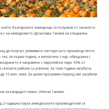
, която българските земеделци са получили от началото
рът на земеделието Десислава Танева на специална
ощ да получат уязвимите сектори като производството
тях, за първа година, е изплатена т.нар. обвързана с
нсирането е направено с европейски пари. 93% от
 селските райони са усвоени. За тази година загубата,
е 15 млн. лева. За целия програмен период сме загубили
ни за кандидатстване, обясни Танева:
д 2-годишна пауза земеделските производители се