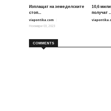
Изплащат на земеделските
10,6 мил
стоп...
получат ..
viapontika.com
viapontika
Ноември 03, 2023
COMMENTS