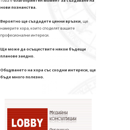
Това е
благоприятен момент за създаване на
нови познанства.
Вероятно ще създадете ценни връзки,
ще
намерите хора, които споделят вашите
професионални интереси.
Ще може да осъществите някои бъдещи
планове заедно.
Общуването на хора със сходни интереси, ще
бъде много полезно.