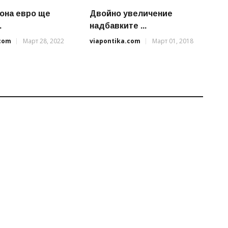
иона евро ще
Двойно увеличение
.
надбавките ...
.com
Март 28, 2022
viapontika.com
Март 01, 2018