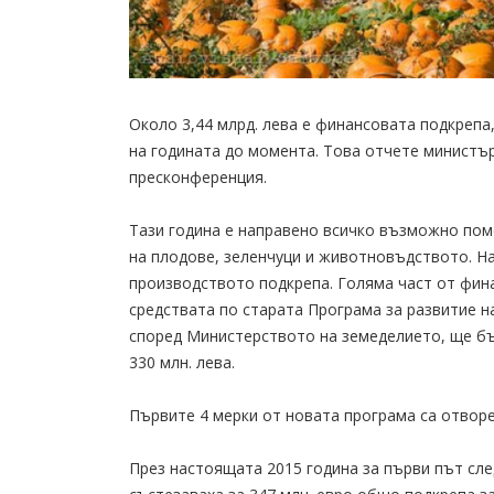
Около 3,44 млрд. лева е финансовата подкрепа
на годината до момента. Това отчете министъ
пресконференция.
Тази година е направено всичко възможно пом
на плодове, зеленчуци и животновъдството. На 
производството подкрепа. Голяма част от фина
средствата по старата Програма за развитие на
според Министерството на земеделието, ще бъд
330 млн. лева.
Първите 4 мерки от новата програма са отворе
През настоящата 2015 година за първи път сле