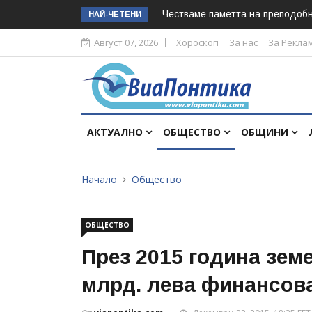
Честваме паметта на преподоб
НАЙ-ЧЕТЕНИ
Август 07, 2026
Хороскоп
За нас
За Рекла
АКТУАЛНО
ОБЩЕСТВО
ОБЩИНИ
Начало
Общество
ОБЩЕСТВО
През 2015 година зем
млрд. лева финансов