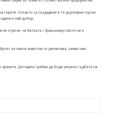
а инвестиции за техните стопанства или предприятия.
на горите. Откакто са създадени 6-те държавни горски
година е най-добър.
 не отрече, че битката с бракониерството не е
роят на някои животни се увеличава, заяви зам.-
по храните. Догодина трябва да бъде решена съдбата на