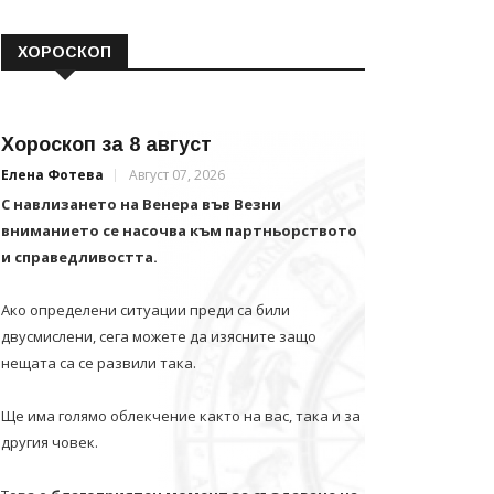
ХОРОСКОП
Хороскоп за 8 август
Елена Фотева
Август 07, 2026
С навлизането на Венера във Везни
вниманието се насочва към партньорството
и справедливостта.
Ако определени ситуации преди са били
двусмислени, сега можете да изясните защо
нещата са се развили така.
Ще има голямо облекчение както на вас, така и за
другия човек.