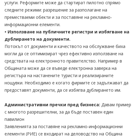
услуги. Реформите може да стартират пилотно спрямо
следните режими: разрешение за разполагане на
преместваеми обекти и за поставяне на рекламно-
информационни елементи.
• Използване на публичните регистри и избягване на
дублирането на документи.
Потокът от документи и качеството на обслужване биха
могли да се оптимизират чрез ефективно използване на
средствата на електронното правителство. Например в
Общината може да се въведе електронна заверка на
регистъра на настанените туристи и реализираните
нощувки. Необходимо е когато фирмите се задължават да
предоставят документи, да се избягва дублирането им.
Административни пречки пред бизнеса:
Давам пример
с многото разрешителни, за да бъде поставен един
павилион
Заявленията за поставяне на рекламно-информационни
елементи (РИЕ) се входират на деловодство на Община