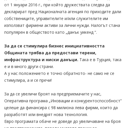
от 1 януари 2016 г., при който дружествата следва да
декларират пред Националната агенция по приходите дали
собствениците, управителите и/или служителите им
използват фирмени активи за лични нужди. Налогът стана
популярен в обществото като „данък уикенд “.
За да се стимулира бизнес инициативността
Общината трябва да предостави терени,
инфраструктура и ниски данъци.
Така е в Турция, така
е и в много други страни.
А у нас положението е точно обратното- не само не се
стимулира, а и се пречи!
За да се увеличи броят на предприемачите у нас,
Оперативна програма „Иновации и конкурентоспособност”
целеше да финансира с 98 милиона лева фирми, които да
разработят или внедрят нова технология.
Евро програмата обаче не доведе до увеличаване на броя