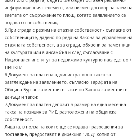
имот или сградата, където ще бъде поставен рекламно-
информационният елемент, или писмен договор за наем на
заетата от съоръжението площ, когато заявлението се
подава от несобственик;
5.При сгради с режим на етажна собственост - съгласие от
собствениците, дадено по реда на Закона за управление на
етажната собственост, а за сгради, обявени за паметници
на културата или в ансамбъл и след съгласуване с
Национален институт за недвижимо културно наследство /
НИНКН/;
6.Документ за платена административна такса за
разглеждане на заявлението, съгласно Тарифата на
Община Бургас за местните такси по Закона за местните
данъци и такси;
7.Документ за платен депозит в размер на една месечна
такса на позиция за РИЕ, разположени на общинска
собственост.
Лицата, в полза на които ще се издават разрешения за
поставяне, предоставят в дирекция "ИСД" копия от