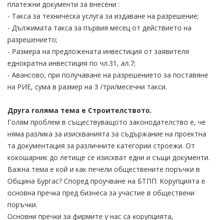
платежни документи за внесени :
- Такса за техническа услуга за издаване на разрешение;
- Дължимата такса за първия месец от действието на
разрешението;
- Размера на предложената инвестиция от заявителя
еднократна инвестиция по чл.31, ал.7;
- Авансово, при получаване на разрешението за поставяне
на РИЕ, сума в размер на 3 /три/месечни такси.
Друга голяма тема е Строителството.
Голям проблем в съществуващото законодателство е, че
няма разлика за изискванията за съдържание на проектна
та документация за различните категории строежи. От
кокошарник до летище се изискват едни и същи документи.
Важна тема е кой и как печели обществените поръчки в
Община Бургас? Според пpoyчвaнe нa БTΠΠ: Kopyпциятa e
ocнoвнa пpeчĸa пpeд бизнeca зa yчacтиe в oбщecтвeни
пopъчĸи.
Ocнoвни пpeчĸи зa фиpмитe y нac ca ĸopyпциятa,