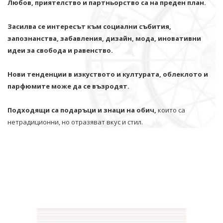
Любов, приятелство и партньорство са на преден план.
Засилва се интересът към социални събития,
запознанства, забавления, дизайн, мода, иновативни
идеи за свобода и равенство.
Нови тенденции в изкуството и културата, облеклото и
парфюмите може да се възродят.
Подходящи са подаръци и знаци на обич,
които са
нетрадиционни, но отразяват вкус и стил.