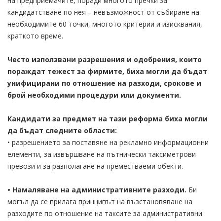
на предприемачите, поради многото пречки за
кандидатстване по нея – невъзможност от събиране на
необходимите 60 точки, многото критерии и изисквания,
краткото време.
Често използвани разрешения и одобрения, които
пораждат тежест за фирмите, биха могли да бъдат
унифицирани по отношение на разходи, срокове и
брой необходими процедури или документи.
Кандидати за предмет на тази реформа биха могли
да бъдат следните области:
• разрешението за поставяне на рекламно информационни
елементи, за извършване на пътнически таксиметрови
превози и за разполагане на преместваеми обекти.
• Намаляване на административните разходи.
Би
могъл да се прилага принципът на възстановяване на
разходите по отношение на таксите за административни