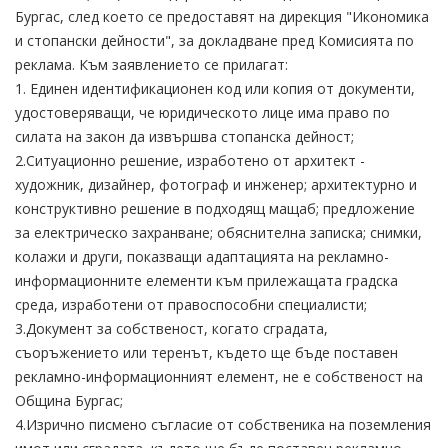
Бургас, след което се предоставят на дирекция "Икономика
и стопански дейности", за докладване пред Комисията по
реклама. Към заявлението се прилагат:
1. Единен идентификационен код или копия от документи,
удостоверяващи, че юридическото лице има право по
силата на закон да извършва стопанска дейност;
2.Ситуационно решение, изработено от архитект -
художник, дизайнер, фотограф и инженер; архитектурно и
конструктивно решение в подходящ мащаб; предложение
за електрическо захранване; обяснителна записка; снимки,
колажи и други, показващи адаптацията на рекламно-
информационните елементи към прилежащата градска
среда, изработени от правоспособни специалисти;
3.Документ за собственост, когато сградата,
съоръжението или теренът, където ще бъде поставен
рекламно-информационният елемент, не е собственост на
Община Бургас;
4.Изрично писмено съгласие от собственика на поземления