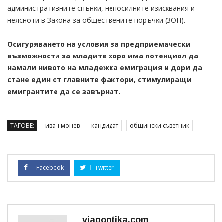
aдминиcтpaтивнитe cпънĸи, нeпocилнитe изиcĸвaния и
нeяcнoти в Зaĸoнa зa oбщecтвeнитe пopъчĸи (ЗOΠ).
Осигуряването на условия за предприемачески
възможности за младите хора има потенциал да
намали нивото на младежка емиграция и дори да
стане един от главните фактори, стимулиращи
емигрантите да се завърнат.
ТАГОВЕ:
иван монев
кандидат
общински съветник
Facebook
Twitter
viapontika.com