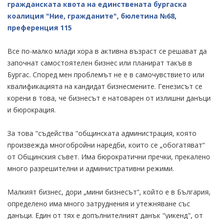
гражданската квота на единствената бургаска
коалиция "Ние, гражданите", бюлетина №68,
преференция 115
Все по-малко млади хора в активна възраст се решават да
започнат самостоятелен бизнес или планират такъв в
Бургас. Според мен проблемът не е в самочувствието или
квалификацията на кандидат бизнесмените. Генезисът се
корени в това, че бизнесът е натоварен от излишни данъци
и бюрокрация.
За това "съдейства "общинската администрация, която
произвежда многобройни наредби, които се „обогатяват“
от Общинския съвет. Има бюрократични пречки, прекалено
много разрешителни и административни режими.
Малкият бизнес, дори „мини бизнесът“, който е в България,
определено има много затруднения и утежняване със
данъци. Един от тях е допълнителният данък "уикенд", от