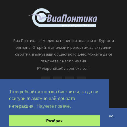
Виа Понтика - е-медия за новини и анализи от Бургас и
региона. Открийте анализи и репортаж за актуални
събития, вълнуващи обществото днес. Можете да се
свържете с нас по имейл.
viapontika@viapontika.com
Този уебсайт използва бисквитки, за да ви
осигури възможно най-добрата
интеракция.
Научете повече.
Copyright © 2018-2024 ViaPontika.com. All Rights Reserved.
Разбрах
Development @ OverHertz Ltd
Ω