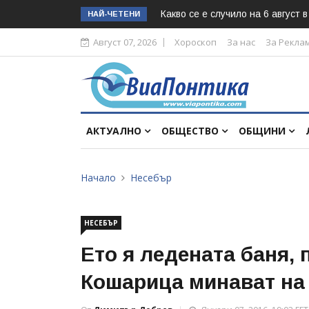
Какво се е случило на 6 август 
НАЙ-ЧЕТЕНИ
Август 07, 2026
Хороскоп
За нас
За Рекла
АКТУАЛНО
ОБЩЕСТВО
ОБЩИНИ
Начало
Несебър
НЕСЕБЪР
Ето я ледената баня, 
Кошарица минават на