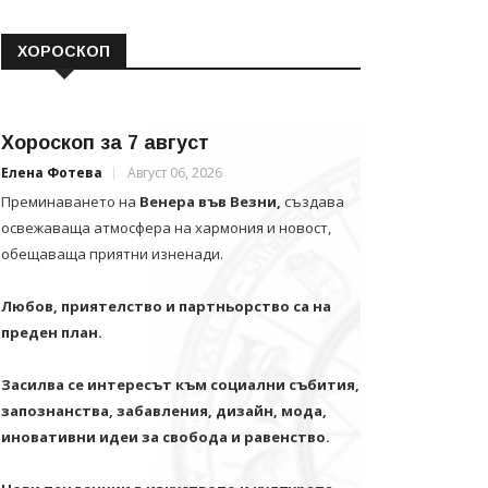
ХОРОСКОП
Хороскоп за 7 август
Елена Фотева
Август 06, 2026
Преминаването на
Венера във Везни,
създава
освежаваща атмосфера на хармония и новост,
обещаваща приятни изненади.
Любов, приятелство и партньорство са на
преден план.
Засилва се интересът към социални събития,
запознанства, забавления, дизайн, мода,
иновативни идеи за свобода и равенство.