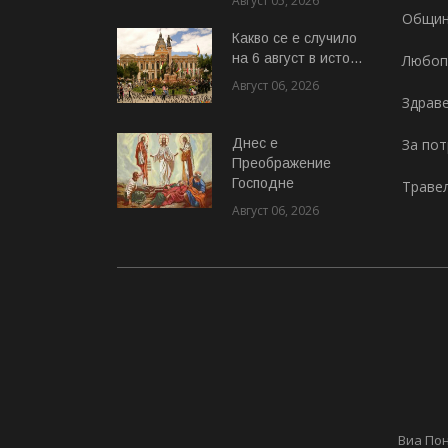
Август 05, 2026
Общи
Какво се е случило
на 6 август в исто...
Любоп
Август 06, 2026
Здрав
Днес е
За по
Преображение
Господне
Траве
Август 06, 2026
Виа Пон