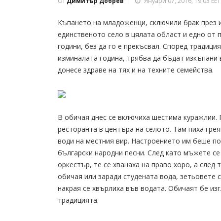
От
Димитър Добрев
Януари 07, 2016, 19:03 EET
Къпането на младоженци, сключили брак през и
единственото село в цялата област и едно от 
години, без да го е прекъсвал. Според традици
изминалата година, трябва да бъдат изкъпани в
донесе здраве на тях и на техните семейства.
В обичая днес се включиха шестима куражлии. 
ресторанта в центъра на селото. Там пиха грея
води на местния вир. Настроението им беше по
български народни песни. След като мъжете се
оркестър, те се хванаха на право хоро, а след
обичая или заради студената вода, зетьовете с
накрая се хвърлиха във водата. Обичаят бе изг
традицията.