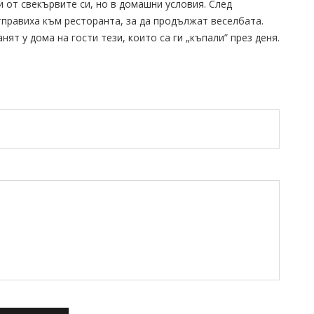
и от свекървите си, но в домашни условия. След
тправиха към ресторанта, за да продължат веселбата.
ят у дома на гости тези, които са ги „къпали” през деня.