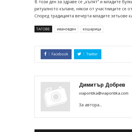
В този ден за здраве се „къпят” и младите булк
ритуалното къпане, някои от участниците се о
Според традицията вечерта младите зетьове кан
ТАГОВЕ:
ивановден
кошарица
Facebook
Twitter
Димитър Добрев
viapontika@viapontika.com
За автора...