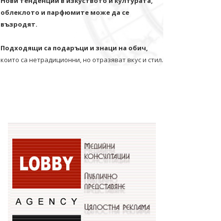
Нови тенденции в изкуството и културата,
облеклото и парфюмите може да се
възродят.
Подходящи са подаръци и знаци на обич,
които са нетрадиционни, но отразяват вкус и стил.