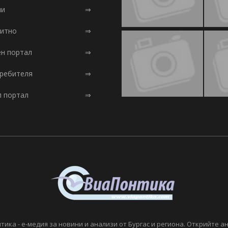
ни
⇒
итно
⇒
ен портал
⇒
требителя
⇒
л портал
⇒
тика - е-медия за новини и анализи от Бургас и региона. Открийте а