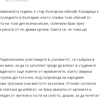
0 Comments
зминалата година, е стар български обичай. Кошарица е
последните в България, което спазва този обичай от
ята на този ден всички мъже, сключили брак през
 реката от по двама ергени. Смята се, че това ще
Първоначално участниците в „къпането“, се събраха в
но вино, за да се затоплят преди да влязат в студените
вдигнато още повече от музикантите, които свириха
 сгряха достатъчно, под съпровода на народния
 това тръгнаха към мястото за къпане. Отново съгласно
е опитаха да избягат, но бяха хванати от ергените и
ледан от жители и гости на селото, дошли, за да почетат