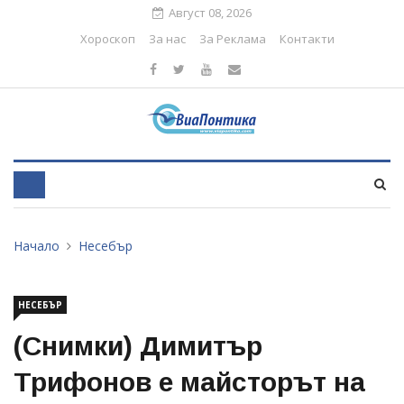
Август 08, 2026
Хороскоп
За нас
За Реклама
Контакти
Начало
Несебър
НЕСЕБЪР
(Снимки) Димитър
Трифонов е майсторът на