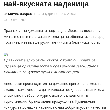
най-вкусната наденица
От
Митко Добрев
Януари 14, 2016, 20:08 EET
0 Comments
Празникът на домашната наденица събраха за шести път
жители от всички съставни селища на общината, като сред
посетителите имаше руски, английски и белгийски гости.
Празникът е едно от събитията, с които общината се
стреми да привлича гости и през зимния сезон. Днес в
Кошарица се чуваше руска и английска реч.
Днес всеки производител на домашно приготвени мезета
имаше възможността да ги изложи пред присъстващите, а
специално подбрано жури с дългогодишен опит в
туристическия бранш оцени продукцията. Кулинарният
конкурс за домашна наденица с най-добри вкусови качества