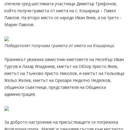
спечели сред шестимата участници Димитър Трифонов,
който получи грамота от кмета на с. Кошарица – Павел
Павлов. На второ място се нареди Иван Янев, а на трето -
Марин Павлов.
Победителят получава грамота от кмета на Кошарица.
Празникът уважиха заместник-кметовете на Несебър Иван
Гургов и Лазар Япаджиев, кметът на Обзор Христо Янев,
кметът на Тънково Христо Николов, и кметът на Гюльовца
Жельо Желев, кметът на Оризаре Неделчо Недялков,
общински съветници, представители на Общинска
администрация.
За доброто настроение на присъстващите се погрижиха
Фолклорна група „Магия“ и танцовия състав към местното