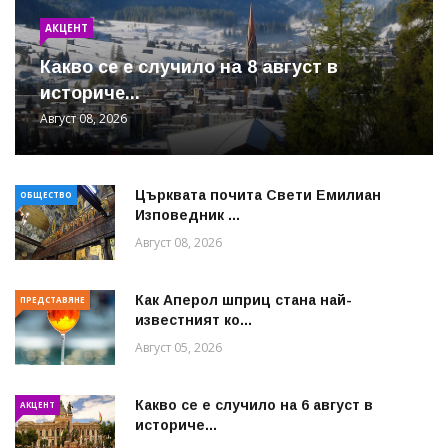
АКЦЕНТ
Какво се е случило на 8 август в
историче...
Август 08, 2026
Църквата почита Свeти Емилиан
ОБЩЕСТВО
Изповедник ...
Август 08, 2026
Как Аперол шприц стана най-
ПРЕДСТАВЯНЕ
известният ко...
Август 05, 2026
Какво се е случило на 6 август в
АКЦЕНТ
историче...