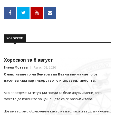
ХОРОСКОП
Хороскоп за 8 август
Елена Фотева
Август 08, 2026
С навлизането на Венера във Везни вниманието се
насочва към партньорството и справедливостта.
Ако определени ситуации преди са били двусмислени, сега
можете да изясните защо нещата са се развили така.
Ще има голямо облекчение както на вас, така и за другия човек.