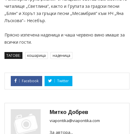
читалище „Светлина“, както и Групата за градски песни
„Блян“ и Хорът за гръцки песни „Месамбрия“ към НЧ „Яна
Лъскова“– Несебър.
Прясно изпечена наденица и чаша червено вино имаше за
всички гости.
ТАГОВЕ:
кошарица
наденица
Facebook
Twitter
Митко Добрев
viapontika@viapontika.com
За автора...