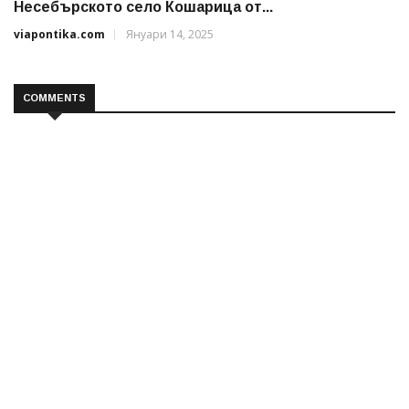
Несебърското село Кошарица от...
viapontika.com
Януари 14, 2025
COMMENTS