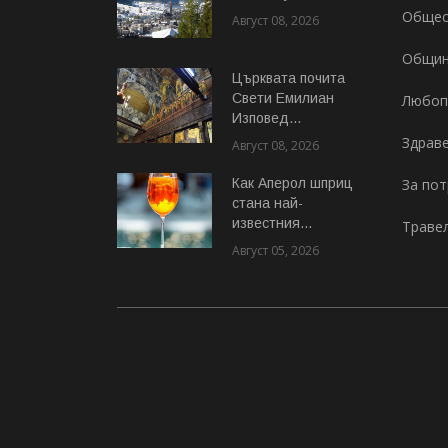
Общес
Август 08, 2026
Общи
Църквата почита
Свeти Емилиан
Любоп
Изповед...
Здрав
Август 08, 2026
Как Аперол шприц
За по
стана най-
известния...
Траве
Август 05, 2026