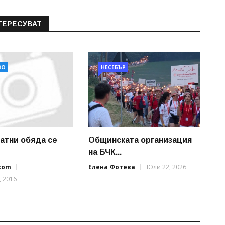
ТЕРЕСУВАТ
ВО
НЕСЕБЪР
латни обяда се
Общинската организация
на БЧК...
.com
Елена Фотева
Юли 22, 2026
, 2016