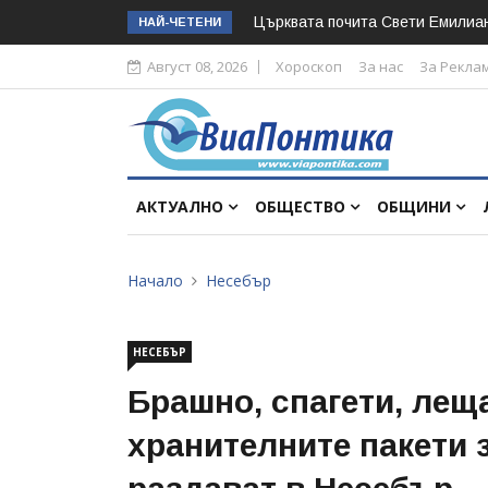
Църквата почита Свeти Емилиа
НАЙ-ЧЕТЕНИ
Август 08, 2026
Хороскоп
За нас
За Рекла
АКТУАЛНО
ОБЩЕСТВО
ОБЩИНИ
Начало
Несебър
НЕСЕБЪР
Брашно, спагети, лещ
хранителните пакети з