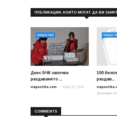
ПУБЛИКАЦИИ, КОИТО МОГАТ ДА ВИ ЗАИН
ОБЩЕСТВО
ОБЩЕСТ
Днес БЧК започва
100 безп
раздаването ...
раздав...
viapontika.com
Март 27, 2018
viapontika
Декември 03
COMMENTS