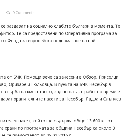
0 Comments
 се раздават на социално слабите българи в момента. Те
нфитюр. Те са предоставени по Оперативна програма за
 от Фонда за европейско подпомагане на най-
та от БЧК. Помощи вече са занесени в Обзор, Приселци,
ово, Оризаре и Гюльовца. В пункта на БЧК-Несебър в
, на гърба на кметството, зад пощата, с работно време е
 раздават хранителните пакети за Несебър, Радва и Слънчев
нителен пакет, който ще съдържа общо 13,600 кг. от
та храни по програмата за община Несебър са около 3
е се предоставят до 29.01.2016 г.