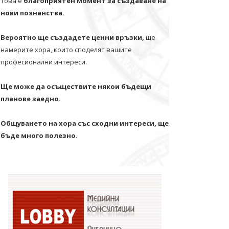
Това е
благоприятен момент за създаване на
нови познанства.
Вероятно ще създадете ценни връзки,
ще
намерите хора, които споделят вашите
професионални интереси.
Ще може да осъществите някои бъдещи
планове заедно.
Общуването на хора със сходни интереси, ще
бъде много полезно.