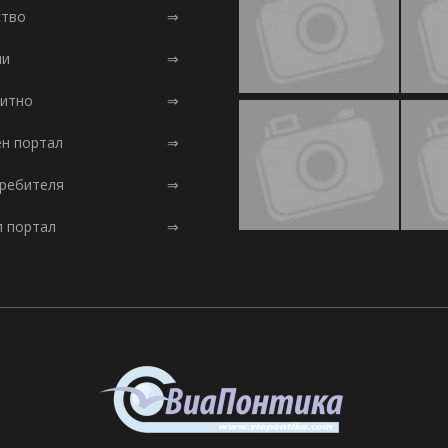
тво
⇒
ни
⇒
итно
⇒
ен портал
⇒
требителя
⇒
л портал
⇒