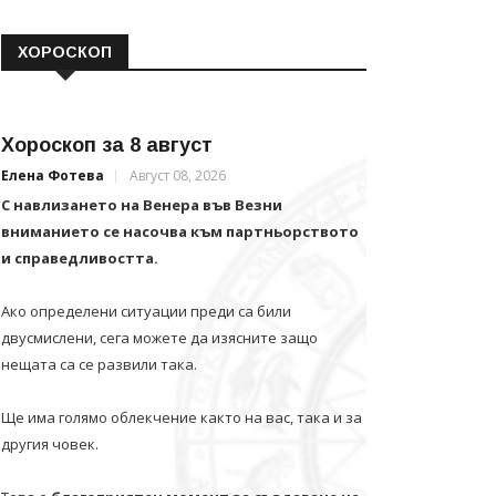
ХОРОСКОП
Хороскоп за 8 август
Елена Фотева
Август 08, 2026
С навлизането на Венера във Везни
вниманието се насочва към партньорството
и справедливостта.
Ако определени ситуации преди са били
двусмислени, сега можете да изясните защо
нещата са се развили така.
Ще има голямо облекчение както на вас, така и за
другия човек.