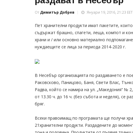
раздават в Несебър
От
Димитър Добрев
Януари 19, 2016, 21:23 EET
Пет хранителни продукти имат пакетите, които
съдържат брашно, спагети, леща, компот и ко
храни и / или основно материално подпомагане
нуждаещите се лица за периода 2014-2020 г.
В Несебър организацията по раздаването е пое
Раковсково, Паницово, Баня, Свети Влас, Тънк
Радва, който се намира на ул. „Македония“ № 2
от 13.30 ч. до 16 ч. (без събота и неделя), се
бряг.
Всеки правоимащ по програмата ще получи хра
21хранителни продукти. Раздадените до момен
тона и половина. Продуктите от първия транш щ