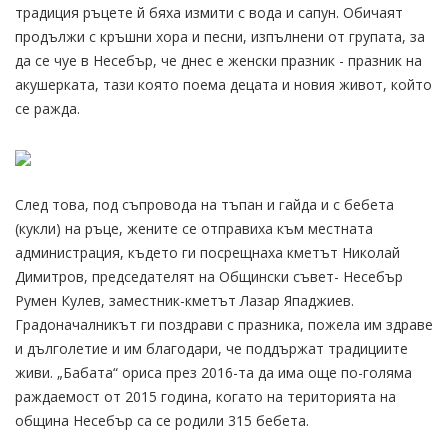
традиция ръцете й бяха измити с вода и сапун. Обичаят
продължи с кръшни хора и песни, изпълнени от групата, за
да се чуе в Несебър, че днес е женски празник - празник на
акушерката, тази която поема децата и новия живот, който
се ражда.
След това, под съпровода на тъпан и гайда и с бебета
(кукли) на ръце, жените се отправиха към местната
администрация, където ги посрещнаха кметът Николай
Димитров, председателят на Общински съвет- Несебър
Румен Кулев, заместник-кметът Лазар Япаджиев.
Градоначалникът ги поздрави с празника, пожела им здраве
и дълголетие и им благодари, че поддържат традициите
живи. „Бабата“ ориса през 2016-та да има още по-голяма
раждаемост от 2015 година, когато на територията на
община Несебър са се родили 315 бебета.