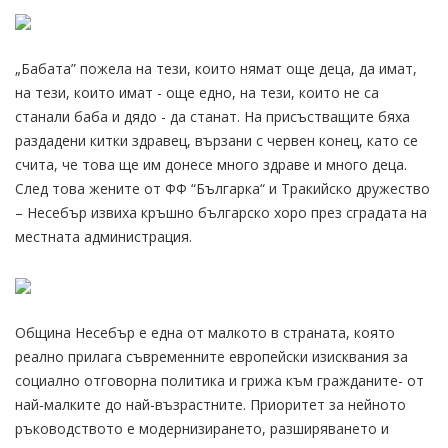
„Бабата” пожела на тези, които нямат още деца, да имат,
на тези, които имат - още едно, на тези, които не са
станали баба и дядо - да станат. На присъстващите бяха
раздадени китки здравец, вързани с червен конец, като се
счита, че това ще им донесе много здраве и много деца.
След това жените от ФФ “Българка“ и Тракийско дружество
– Несебър извиха кръшно българско хоро през сградата на
местната администрация.
Община Несебър е една от малкото в страната, която
реално прилага съвременните европейски изисквания за
социално отговорна политика и грижа към гражданите- от
най-малките до най-възрастните. Приоритет за нейното
ръководството е модернизирането, разширяването и