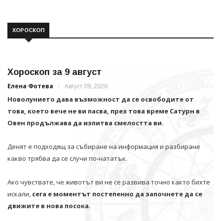
ХОРОСКОП
Хороскоп за 9 август
Елена Фотева
Август 09, 2026
Новолунието дава възможност да се освободите от
това, което вече не ви пасва, през това време Сатурн в
Овен продължава да изпитва смелостта ви.
Денят е подходящ за събиране на информация и разбиране
какво трябва да се случи по-нататък.
Ако чувствате, че животът ви не се развива точно както бихте
искали,
сега е моментът постепенно да започнете да се
движите в нова посока.