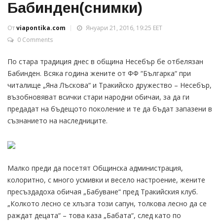
Бабинден(снимки)
От
viapontika.com
Януари 21, 2016, 19:25 EET
0 Comments
По стара традиция днес в община Несебър бе отбелязан
Бабинден. Всяка година жените от ФФ “Българка“ при
читалище „Яна Лъскова“ и Тракийско дружество – Несебър,
възобновяват всички стари народни обичаи, за да ги
предадат на бъдещото поколение и те да бъдат запазени в
съзнанието на наследниците.
Малко преди да посетят Общинска администрация,
колоритно, с много усмивки и весело настроение, жените
пресъздадоха обичая „Бабуване“ пред Тракийския клуб.
„Колкото лесно се хлъзга този сапун, толкова лесно да се
раждат децата“ – това каза „Бабата“, след като по