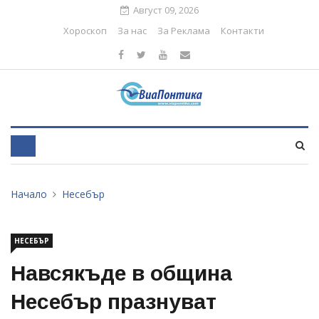
Август 09, 2026
Хороскоп
За нас
За Реклама
Контакти
Начало
Несебър
НЕСЕБЪР
Навсякъде в община
Несебър празнуват