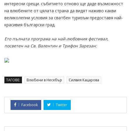
интересни срещи. събитието отново ще даде възможност
на влюбените от цялата страна да видят наживо какви
великолепни условия за сватбен туризъм предоставя най-
красивия български град.
Ето пълната програма на най-любовния фестивал,
посветен на Св. Валентин и Трифон Зарезан:
ТАГОВЕ:
Влюбени в Несебър
Силвия Кацарова
Facebook
Twitter