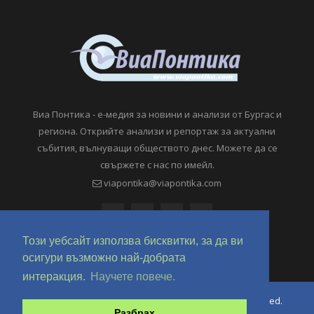
Виа Понтика - е-медия за новини и анализи от Бургас и
региона. Открийте анализи и репортаж за актуални
събития, вълнуващи обществото днес. Можете да се
свържете с нас по имейл.
viapontika@viapontika.com
Този уебсайт използва бисквитки, за да ви
осигури възможно най-добрата
интеракция.
Научете повече.
Copyright © 2018-2024 ViaPontika.com. All Rights Reserved.
Разбрах