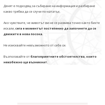
Денят е подходящ за събиране на информация и разбиране
какво трябва да се случи по-нататък.
Ако чувствате, че животът ви не се развива точно както бихте
искали,
сега е моментът постепенно да започнете да се
движите в нова посока.
Не изисквайте невъзможното от себе си.
Възползвайте от
благоприятните обстоятелства, които
неизбежно ще възникнат.