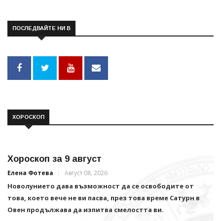
ПОСЛЕДВАЙТЕ НИ В
ХОРОСКОП
Хороскоп за 9 август
Елена Фотева
Август 08, 2026
Новолунието дава възможност да се освободите от
това, което вече не ви пасва, през това време Сатурн в
Овен продължава да изпитва смелостта ви.