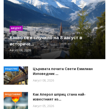
АКЦЕНТ
Какво се е случило на 8 август в
историче...
Август 08, 2026
Църквата почита Свeти Емилиан
ОБЩЕСТВО
Изповедник ...
Август 08, 2026
Как Аперол шприц стана най-
ПРЕДСТАВЯНЕ
известният ко...
Август 05, 2026