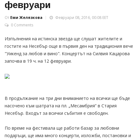
февруари
От
Еми Желязкова
Февруари 08, 2016, 00:08 EET
0 Comments
Изпълнения на истинска звезда ще слушат жителите и
гостите на Несебър още в първия ден на традициония вече
"Уикенд за любов и вино". Концертът на Силвия Кацарова
започва в 19 ч. на 12 февруари.
В продължание на три дни вниманието на всички ще бъде
насочено към шатрата на пл. „Месамбрия“ в Стария
Несебър. Входът за всички събития е свободен.
По време на фестивала ще работи базар за любовни
подаръци, ще има много концерти, изложби, постановки и