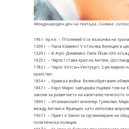
Международен ден на театъра. Снимка: curious
196 г. пр.н.е. – Птолемей V се възкачва на трона
1309 г. – Папа Климент V отлъчва Венеция и ця
1329 г. – В Агро Доминико Папа Йоан XXII осъж
1625 г. – Чарлз I става крал на Англия, Шотлан
1782 г. – Чарлс Уотсън-Уентуърт, 2-ри маркиз
кралство.
1854 г. – Кримска война: Великобритания обявя
1867 г. – Карл Маркс завършва първия том на 
закони за развитието на капиталистическото 
1899 г. – Италианският инженер Гулиелмо Ма
между Англия и Франция, като използва морзов
1907 г. – Приет е Закон за организиране на об
политическа полиция.