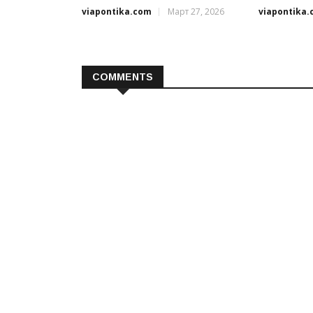
viapontika.com
Март 27, 2026
viapontika
COMMENTS