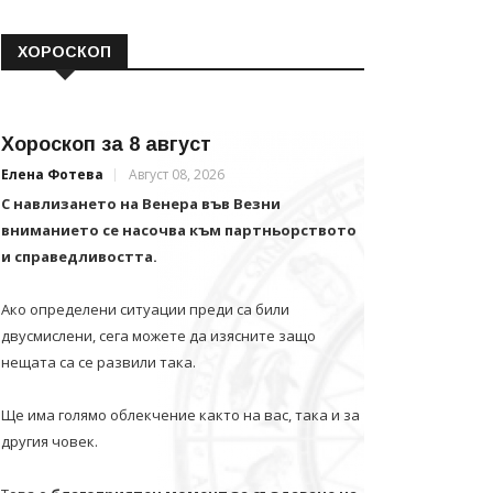
ХОРОСКОП
Хороскоп за 8 август
Елена Фотева
Август 08, 2026
С навлизането на Венера във Везни
вниманието се насочва към партньорството
и справедливостта.
Ако определени ситуации преди са били
двусмислени, сега можете да изясните защо
нещата са се развили така.
Ще има голямо облекчение както на вас, така и за
другия човек.