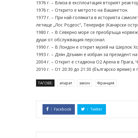
1976 г. – Влиза в експлоатация вторият реакто
1976 г. – Открито е метрото на Вашингтон.
1977 г. – При най-голямата в историята самол
летище „Лос Родеос“, Тенерифе (Канарски остро
1980 г. – В Северно море се преобръща норвежк
души от обслужващия персонал.
1990 г. – В Лондон е открит музей на Шерлок Х
1993 г. – Дзян Дзъмин е избран за президент н
2004 г. – Открит е стадиона O2 Арена в Прага, Ч
2010 г. – От 20:30 до 21:30 (българско време) e
ТАГОВЕ:
апарат
закон
Франция
Facebook
Twitter