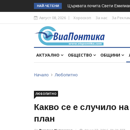
Църквата почита Свeти Емилиа
НАЙ-ЧЕТЕНИ
Август 08, 2026
Хороскоп
За нас
За Рекла
АКТУАЛНО
ОБЩЕСТВО
ОБЩИНИ
Начало
Любопитно
ЛЮБОПИТНО
Какво се е случило на
план