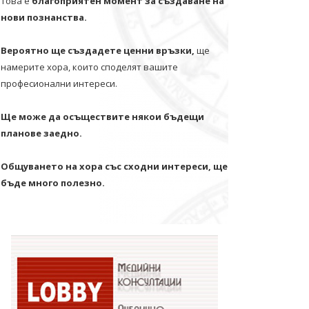
Това е
благоприятен момент за създаване на
нови познанства.
Вероятно ще създадете ценни връзки,
ще
намерите хора, които споделят вашите
професионални интереси.
Ще може да осъществите някои бъдещи
планове заедно.
Общуването на хора със сходни интереси, ще
бъде много полезно.