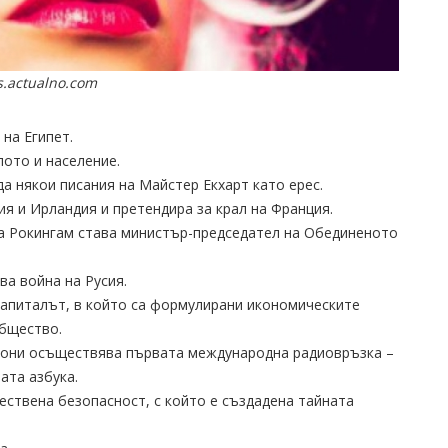
.actualno.com
 на Египет.
лото и население.
да някои писания на Майстер Екхарт като ерес.
дия и Ирландия и претендира за крал на Франция.
 на Рокингам става министър-председател на Обединеното
ва война на Русия.
Капиталът, в който са формулирани икономическите
общество.
ркони осъществява първата международна радиовръзка –
ата азбука.
ществена безопасност, с който е създадена тайната