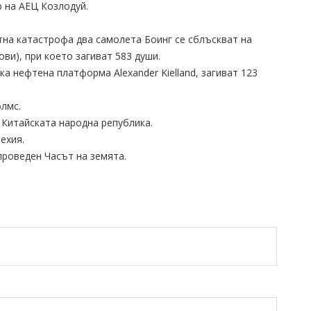
р на АЕЦ Козлодуй.
етна катастрофа два самолета Боинг се сблъскват на
ви), при което загиват 583 души.
а нефтена платформа Alexander Kielland, загиват 123
олмс.
а Китайската народна република.
ехия.
 проведен Часът на земята.