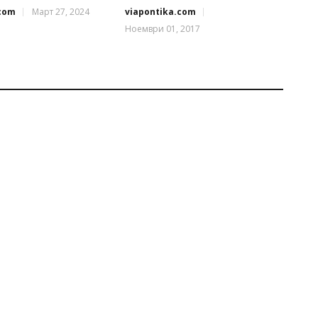
.com
Март 27, 2024
viapontika.com
Ноември 01, 2017