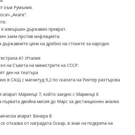
а.
ат към Румъния.
осач „Акаги“.
те.
я е извършен държавен преврат.
авен заем против инфлацията.
а държавните цени на дребно на стоките за народно
агистрала А1 Италия
тел на Съвета на министрите на СССР.
ият ден на театъра
ано в САЩ с магнитуд 9,2 по скалата на Рихтер разтърсва
ки апарат Маринър 7, който заедно с Маринър 6
ва първата двойна мисия до Марс за дистанционен анализ
мически апарат Венера 8.
се отказва от наградата Оскар, в знак на подкрепа на