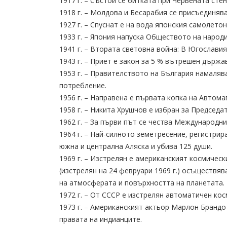
1917 г. – Състои се битката при Червената стен
1918 г. – Молдова и Бесарабия се присъединяв
1927 г. – Спуснат е на вода японския самолетон
1933 г. – Япония напуска Обществото на народи
1941 г. – Втората световна война: В Югослави
1943 г. – Приет е закон за 5 % вътрешен държ
1953 г. – Правителството на България намаляв
потребление.
1956 г. – Направена е първата копка на Автом
1958 г. – Никита Хрушчов е избран за Председа
1962 г. – За първи път се чества Международн
1964 г. – Най-силното земетресение, регистрир
южна и централна Аляска и убива 125 души.
1969 г. – Изстрелян е американският космичес
(изстрелян на 24 февруари 1969 г.) осъществя
на атмосферата и повърхността на планетата.
1972 г. – От СССР е изстрелян автоматичен кос
1973 г. – Американският актьор Марлон Брандо 
правата на индианците.