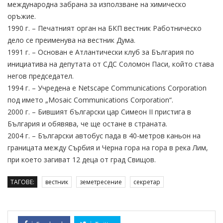
международна забрана за използване на химическо
оръжие.
1990 г. – Печатният орган на БКП вестник Работническо
дело се преименува на вестник Дума.
1991 г. – Основан е Атлантически клуб за България по
инициатива на депутата от СДС Соломон Паси, който става
негов председател.
1994 г. – Учредена е Netscape Communications Corporation
под името „Mosaic Communications Corporation“.
2000 г. – Бившият български цар Симеон II пристига в
България и обявява, че ще остане в страната.
2004 г. – Български автобус пада в 40-метров каньон на
границата между Сърбия и Черна гора на гора в река Лим,
при което загиват 12 деца от град Свищов.
ТАГОВЕ:
вестник
земетресение
секретар