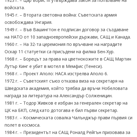
1923 г. – Цар Борис III утвърждава Закон за попълване на
войската.
1945 г. – Втората световна война: Съветската армия
освобождава Унгария.
1949 г. – Във Вашингтон е подписан договор за създаване
на НАТО от 10 западноевропейски държави, САЩ и Канада.
1960 г. – На 32-та церемония по връчване на наградите
Оскар 11 статуетки са присъдени на филма Бен-Хур.
1968 г. – Борецът за права на цветнокожите в САЩ Мартин
Лутър Кинг е убит в мотел в Мемфис (Тенеси).
1968 г. – Проект Аполо: НАСА изстрелва Аполо 6.
1972 г. – Съветският съюз отказва виза на секретаря на
Шведската академия, който трябва да връчи Нобеловата
награда за литература на Александър Солженицин.
1981 г. – Тодор Живков е избран за генерален секретар на
ЦК на БКП, след като дотогава е бил първи секретар.
1983 г. – Космическата совалка Чалънджър прави първия си
полет в космоса.
1984 г. – Президентът на САЩ Роналд Рейгън призовава за