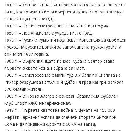
1818 г. – Конгресът на САЩ приема Националното знаме на
САЩ, което има 13 бели и червени линии и по една звезда
за всеки щат (20 звезди).
1818 г. – Силно земетресение нанася щети в София.
1850 г. – Лос Анджелис е учреден като град.
1877 г. – Русия и Румъния подписват конвенция за свободен
преход на руските войски за започване на Руско-турската
война от 1877 година.
1887 г. – В Аргония, щата Канзас, Сузана Салтер става
първата в света жена, избрана за кмет.
1905 г. – Земетресение с магнитуд 8,7 бала по Скалата на
Рихтер разрушава напълно индийския град Кангри, загиват
370 хиляди жители.
1909 г. – В Порто Алегре е основан бразилския фуболен
клуб Спорт Клуб Интернасионал.
1918 г. – Първата световна война: С цената на 150 000
жертви Германия успява да спечели втората Битка при
Сома и да придвижи фронта с 60 км на запад.