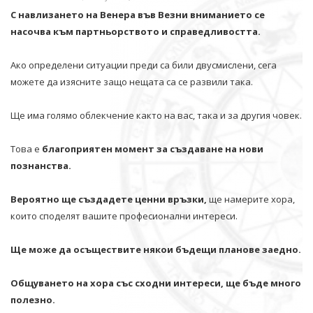
С навлизането на Венера във Везни вниманието се
насочва към партньорството и справедливостта.
Ако определени ситуации преди са били двусмислени, сега
можете да изясните защо нещата са се развили така.
Ще има голямо облекчение както на вас, така и за другия човек.
Това е
благоприятен момент за създаване на нови
познанства.
Вероятно ще създадете ценни връзки,
ще намерите хора,
които споделят вашите професионални интереси.
Ще може да осъществите някои бъдещи планове заедно.
Общуването на хора със сходни интереси, ще бъде много
полезно.