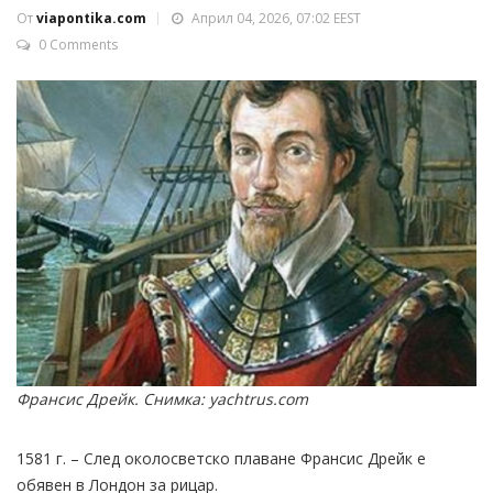
От
viapontika.com
Април 04, 2026, 07:02 EEST
0 Comments
Франсис Дрейк. Снимка: yachtrus.com
1581 г. – След околосветско плаване Франсис Дрейк е
обявен в Лондон за рицар.