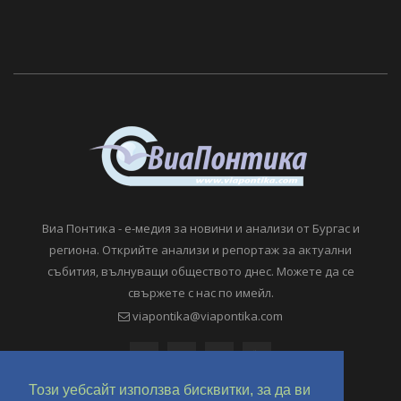
Виа Понтика - е-медия за новини и анализи от Бургас и
региона. Открийте анализи и репортаж за актуални
събития, вълнуващи обществото днес. Можете да се
свържете с нас по имейл.
viapontika@viapontika.com
Този уебсайт използва бисквитки, за да ви