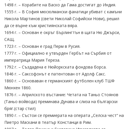
1498 г. – Корабите на Васко да Гама достигат до Индия.
1555 г. – В София мюсюлмански фанатици убиват с камъни
Никола Мартинов (свети Николай Софийски Нови), решил
да се върне към християнската вяра.
1694 г. – Основан е окръг Бърлингтън в щата Ню Джърси,
САЩ.
1723 г. – Основан е град Перм в Русия.
1777 г. – Официално е утвърден Гербът на Сърбия от
императрица Мария Тереза.
1792 г. – Създадена е Нюйоркската фондова борса.
1846 г. – Саксофонът е патентован от Адолф Сакс.
1860 г. – Основаван е германският футболен клуб ТШФ
Мюнхен 1860.
1876 г. – Априлското въстание: Четата на Таньо Стоянов
(Таньо войвода) преминава Дунава и слиза на български
бряг.(стар стил)
1890 г. – Състои се премиерата на операта „Селска чест“ на
Пиетро Маскани в театър Констанци в Рим.