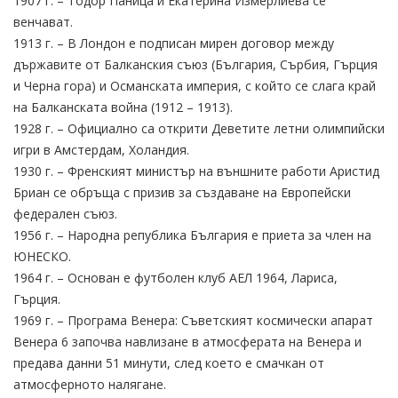
1907 г. – Тодор Паница и Екатерина Измерлиева се
венчават.
1913 г. – В Лондон е подписан мирен договор между
държавите от Балканския съюз (България, Сърбия, Гърция
и Черна гора) и Османската империя, с който се слага край
на Балканската война (1912 – 1913).
1928 г. – Официално са открити Деветите летни олимпийски
игри в Амстердам, Холандия.
1930 г. – Френският министър на външните работи Аристид
Бриан се обръща с призив за създаване на Европейски
федерален съюз.
1956 г. – Народна република България е приета за член на
ЮНЕСКО.
1964 г. – Основан е футболен клуб АЕЛ 1964, Лариса,
Гърция.
1969 г. – Програма Венера: Съветският космически апарат
Венера 6 започва навлизане в атмосферата на Венера и
предава данни 51 минути, след което е смачкан от
атмосферното налягане.