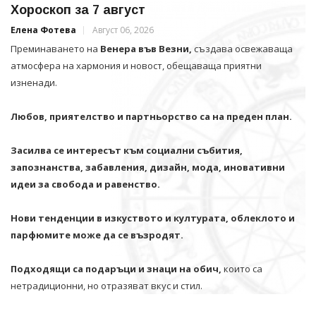
Хороскоп за 7 август
Елена Фотева
Август 06, 2026
Преминаването на
Венера във Везни,
създава освежаваща
атмосфера на хармония и новост, обещаваща приятни
изненади.
Любов, приятелство и партньорство са на преден план.
Засилва се интересът към социални събития,
запознанства, забавления, дизайн, мода, иновативни
идеи за свобода и равенство.
Нови тенденции в изкуството и културата, облеклото и
парфюмите може да се възродят.
Подходящи са подаръци и знаци на обич,
които са
нетрадиционни, но отразяват вкус и стил.