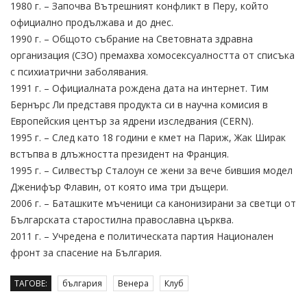
1980 г. – Започва Вътрешният конфликт в Перу, който
официално продължава и до днес.
1990 г. – Общото събрание на Световната здравна
организация (СЗО) премахва хомосексуалността от списъка
с психиатрични заболявания.
1991 г. – Официалната рождена дата на интернет. Тим
Бернърс Ли представя продукта си в научна комисия в
Европейския център за ядрени изследвания (CERN).
1995 г. – След като 18 години е кмет на Париж, Жак Ширак
встъпва в длъжността президент на Франция.
1995 г. – Силвестър Сталоун се жени за вече бившия модел
Дженифър Флавин, от която има три дъщери.
2006 г. – Баташките мъченици са канонизирани за светци от
Българската старостилна православна църква.
2011 г. – Учредена е политическата партия Национален
фронт за спасение на България.
ТАГОВЕ:
българия
Венера
Клуб