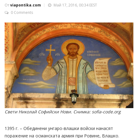
От
viapontika.com
Май 17, 2016, 00:34 EEST
0 Comments
Свети Николай Софийски Нови. Снимка: sofia-code.org
1395 г. – Обединени унгаро-влашки войски нанасят
поражение на османската армия при Ровине, Влашко.