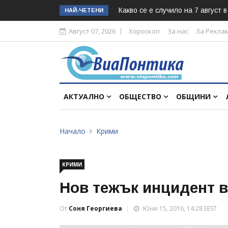
Какво се е случило на 7 август 
НАЙ-ЧЕТЕНИ
Август 07, 2026
Хороскоп
За нас
За Рекла
АКТУАЛНО
ОБЩЕСТВО
ОБЩИНИ
Начало
Крими
КРИМИ
Нов тежък инцидент 
От
Соня Георгиева
Юни 15, 2016, 14:28 EEST