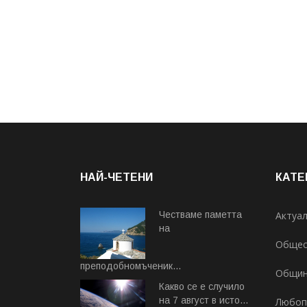
НАЙ-ЧЕТЕНИ
КАТЕ
Честваме паметта
Актуа
на
Общес
преподобномъченик...
Общи
Август 07, 2026
Какво се е случило
на 7 август в исто...
Любоп