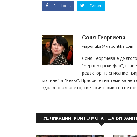
Facebook
Twitter
Соня Георгиева
viapontika@viapontika.com
Соня Георгиева е дългог
"Черноморски фар", главе
редактор на списание "В
матине" и "Ревю". Приоритетни теми за нея
здравеопазването, светският живот, светов
ПУБЛИКАЦИИ, КОИТО МОГАТ ДА ВИ ЗАИН