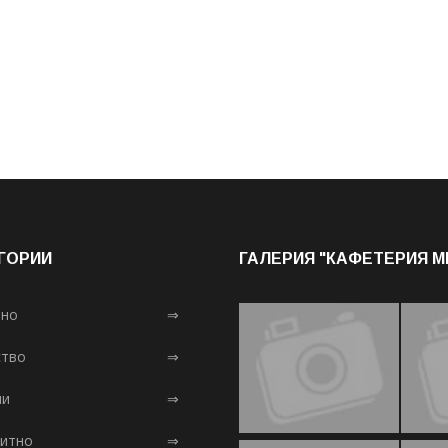
ГОРИИ
ГАЛЕРИЯ "КАФЕТЕРИЯ 
лно
⇒
тво
⇒
ни
⇒
итно
⇒