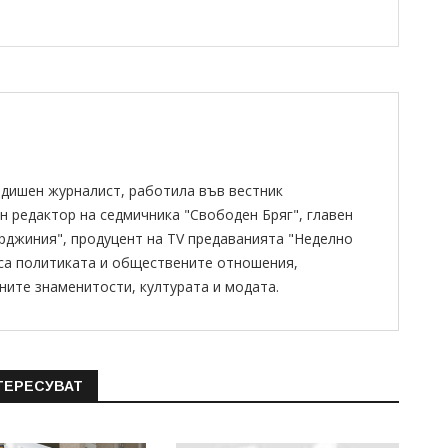
одишен журналист, работила във вестник
н редактор на седмичника "Свободен Бряг", главен
ирджиния", продуцент на TV предаванията "Неделно
 са политиката и обществените отношения,
ните знаменитости, културата и модата.
ТЕРЕСУВАТ