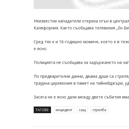
Неизвестни нападатели откриха огън в централ
Калифорния. Както съобщава телевизия „Ен Би 
Сред тях е и 16-годишно момиче, което е в теж
е ясно.
Полицията не съобщава за задържането на зап
По предварителни данни, двама души са стреля
траурна церемония в памет на тийнейджъри, уд
Засега не е ясно дали между двете събития има
ТАГОВЕ:
инцидент
сащ
стрелба