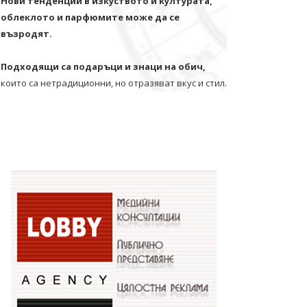
Нови тенденции в изкуството и културата,
облеклото и парфюмите може да се
възродят.
Подходящи са подаръци и знаци на обич,
които са нетрадиционни, но отразяват вкус и стил.