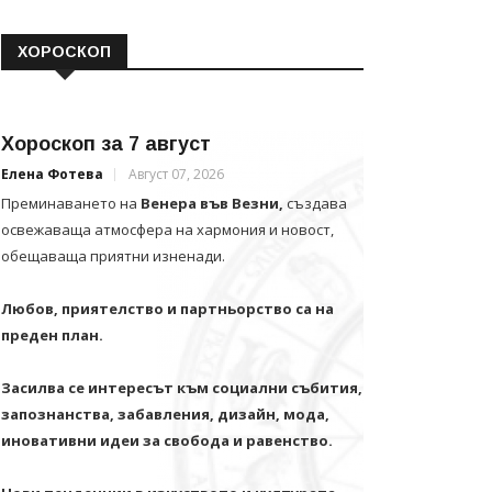
ХОРОСКОП
Хороскоп за 7 август
Елена Фотева
Август 07, 2026
Преминаването на
Венера във Везни,
създава
освежаваща атмосфера на хармония и новост,
обещаваща приятни изненади.
Любов, приятелство и партньорство са на
преден план.
Засилва се интересът към социални събития,
запознанства, забавления, дизайн, мода,
иновативни идеи за свобода и равенство.