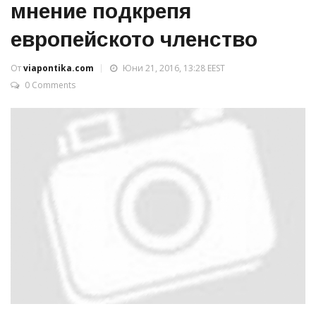
мнение подкрепя
европейското членство
От
viapontika.com
Юни 21, 2016, 13:28 EEST
0 Comments