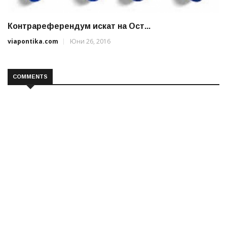
Контрареферендум искат на Ост...
viapontika.com
Юни 26, 2016
COMMENTS