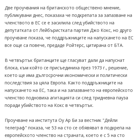
Две проучвания на британското обществено мнение,
публикувани днес, показаха че подкрепата за запазване на
членството в ЕС се е засилила след убийството на
депутатката от Лейбъристката партия Джо Кокс, но друго
проучване показа, че поддръжниците на напускането на ЕС
все още са повече, предаде Ройтерс, цитирана от БТА.
В четвъртък британците ще гласуват дали да напуснат
блока, към който се присъединиха през 1973 г., решение,
което ще има дългосрочни икономически и политически
последствия за цяла Европа. Както поддръжниците на
напускането на ЕС, така и на запазването на европейското
членство подновиха агитацията си след тридневна пауза
поради убийството на Кокс в четвъртък.
Проучване на института Оу Ар Би за вестник "Дейли
телеграф" показа, че 53 на сто се обявяват в подкрепа на
европейското членство на страната, което е с 5 на сто