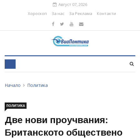
Август 07, 2026
Хороскоп
За нас
За Реклама
Контакти
Начало
Политика
ПОЛИТИКА
Две нови проучвания:
Британското обществено