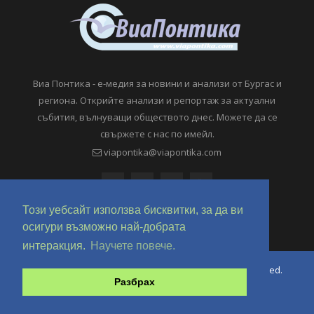
Виа Понтика - е-медия за новини и анализи от Бургас и
региона. Открийте анализи и репортаж за актуални
събития, вълнуващи обществото днес. Можете да се
свържете с нас по имейл.
viapontika@viapontika.com
Този уебсайт използва бисквитки, за да ви
осигури възможно най-добрата
интеракция.
Научете повече.
Copyright © 2018-2024 ViaPontika.com. All Rights Reserved.
Разбрах
Development @ OverHertz Ltd
Ω
За нас
За Реклама
Контакти