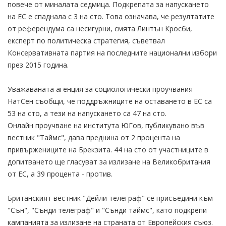
повече от миналата седмица. Подкрепата за напускането
на ЕС е спаднала с 3 на сто. Това означава, че резултатите
от референдума са несигурни, смята Линтън Кросби,
експерт по политическа стратегия, съветвал
Консервативната партия на последните национални избори
през 2015 година.
Уважаваната агенция за социологически проучвания
НатСен съобщи, че поддръжниците на оставането в ЕС са
53 на сто, а тези на напускането са 47 на сто.
Онлайн проучване на института ЮГов, публикувано във
вестник "Таймс", дава преднина от 2 процента на
привържениците на Брекзита. 44 на сто от участниците в
допитването ще гласуват за излизане на Великобритания
от ЕС, а 39 процента - против.
Британският вестник "Дейли телеграф" се присъедини към
"Сън", "Сънди телеграф" и "Сънди таймс", като подкрепи
кампанията за излизане на страната от Европейския съюз.