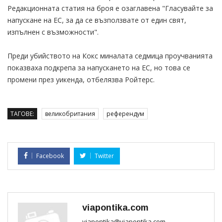
Редакционната статия на броя е озаглавена "Гласувайте за
напускане на ЕС, за да се възползвате от един свят,
изпълнен с възможности".
Преди убийството на Кокс миналата седмица проучванията
показваха подкрепа за напускането на ЕС, но това се
промени през уикенда, отбелязва Ройтерс.
ТАГОВЕ:
великобритания
референдум
Facebook
Twitter
viapontika.com
viapontika@viapontika.com