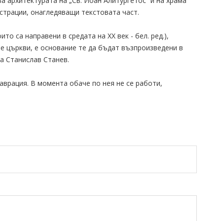
 архитектурата на „Св. Йоан Алитургетос“ и на храма
страции, онагледяващи текстовата част.
то са направени в средата на XX век - бел. ред.),
е църкви, е основание те да бъдат възпроизведени в
а Станислав Станев.
таврация. В момента обаче по нея не се работи,