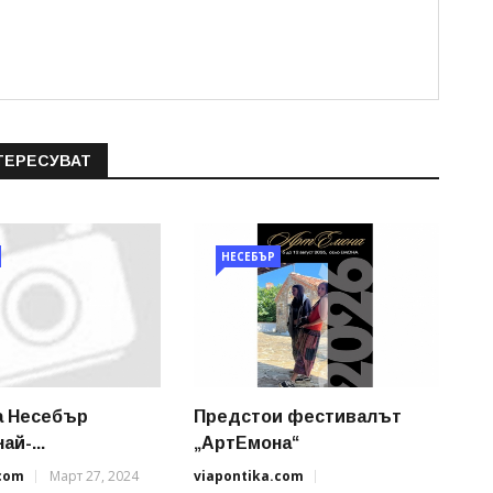
ТЕРЕСУВАТ
НЕСЕБЪР
а Несебър
Предстои фестивалът
ай-...
„АртЕмона“
.com
Март 27, 2024
viapontika.com