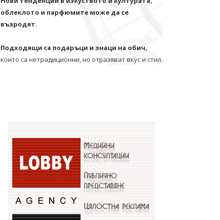
Нови тенденции в изкуството и културата,
облеклото и парфюмите може да се
възродят.
Подходящи са подаръци и знаци на обич,
които са нетрадиционни, но отразяват вкус и стил.