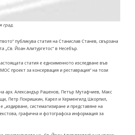
 град.
твото“ публикува статия на Станислав Станев, свързана
та „Св. Йоан Алитургетос“ в Несебър.
 настоящата статия е едноименното изследване във
МОС проект за консервация и реставрация“ на този
на арх. Александър Рашенов, Петър Мутафчиев, Макс
щи, Петр Покришкин, Карел и Херменгилд Шкорпил,
 е „издирване, систематизиране и представяне на
 текстова, графична и фотографска информация за