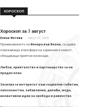
ХОРОСКОП
Хороскоп за 7 август
Елена Фотева
Август 07, 2026
Преминаването на
Венера във Везни,
създава
освежаваща атмосфера на хармония и новост,
обещаваща приятни изненади.
Любов, приятелство и партньорство са на
преден план.
Засилва се интересът към социални събития,
запознанства, забавления, дизайн, мода,
иновативни идеи за свобода и равенство.