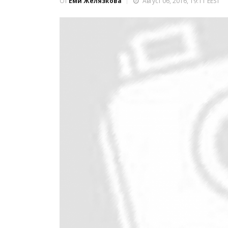
От
Еми Желязкова
Август 06, 2016, 19:11 EEST