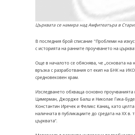
Църквата се намира над Амфитеатъра в Стария
В последния брой списание "Проблеми на изкус
с историята на ранните проучването на църква
Още в началото се обяснява, че „основата на
връзка с разработвания от екип на БНК на ИКО
средновековен храм.
Изследването обхваща основно проучванията 
Цимерман, Джордже Балш и Николае Гика-Буде
Константин Иречек и Феликс Каниц, като целта
наличната в публикациите до средата на XX в.
църквата“.