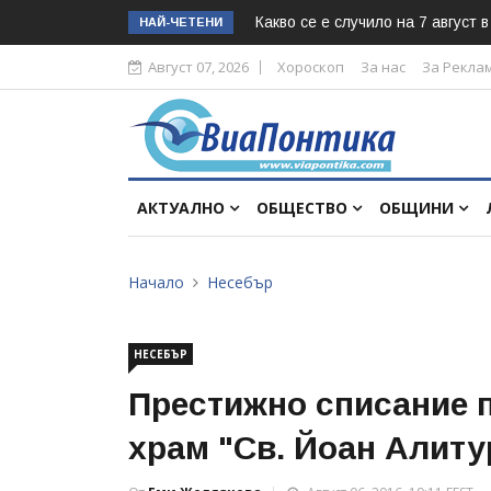
Какво се е случило на 7 август 
НАЙ-ЧЕТЕНИ
Август 07, 2026
Хороскоп
За нас
За Рекла
АКТУАЛНО
ОБЩЕСТВО
ОБЩИНИ
Начало
Несебър
НЕСЕБЪР
Престижно списание 
храм "Св. Йоан Алиту