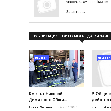
viapontika@viapontika.com
За автора...
ПУБЛИКАЦИИ, КОИТО МОГАТ ДА ВИ ЗАИН
НЕСЕБЪР
НЕСЕБЪР
Кметът Николай
В Общин
Димитров: Общи...
действа н
Елена Фотева
Юли 07, 2026
viapontika