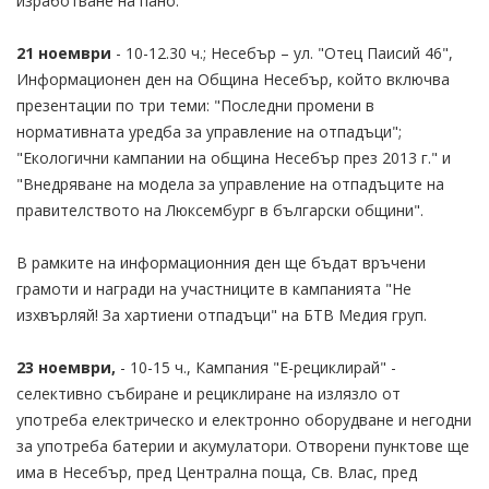
изработване на пано.
21 ноември
- 10-12.30 ч.; Несебър – ул. "Отец Паисий 46",
Информационен ден на Община Несебър, който включва
презентации по три теми: "Последни промени в
нормативната уредба за управление на отпадъци";
"Екологични кампании на община Несебър през 2013 г." и
"Внедряване на модела за управление на отпадъците на
правителството на Люксембург в български общини".
В рамките на информационния ден ще бъдат връчени
грамоти и награди на участниците в кампанията "Не
изхвърляй! За хартиени отпадъци" на БТВ Медия груп.
23 ноември,
- 10-15 ч., Кампания "Е-рециклирай" -
селективно събиране и рециклиране на излязло от
употреба електрическо и електронно оборудване и негодни
за употреба батерии и акумулатори. Отворени пунктове ще
има в Несебър, пред Централна поща, Св. Влас, пред