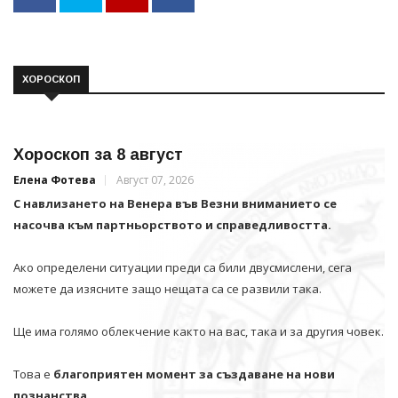
ХОРОСКОП
Хороскоп за 8 август
Елена Фотева
Август 07, 2026
С навлизането на Венера във Везни вниманието се
насочва към партньорството и справедливостта.
Ако определени ситуации преди са били двусмислени, сега
можете да изясните защо нещата са се развили така.
Ще има голямо облекчение както на вас, така и за другия човек.
Това е
благоприятен момент за създаване на нови
познанства.