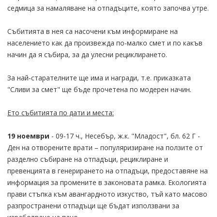
седмица за намаляване на отпадъците, която започва утре.
Събитията в нея са насочени към информиране на
населението как да произвежда по-малко смет и по какъв
начин да я събира, за да улесни рециклирането.
За най-старателните ще има и награди, т.е. приказката
"Сливи за смет" ще бъде прочетена по модерен начин.
Ето събитията по дати и места:
19 ноември
- 09-17 ч., Несебър, ж.к. "Младост", бл. 62 Г -
Ден на отворените врати – популяризиране на ползите от
разделно събиране на отпадъци, рециклиране и
превенцията в генерирането на отпадъци, предоставяне на
информация за промените в законовата рамка. Екологията
прави стъпка към авангардното изкуство, тъй като масово
разпространени отпадъци ще бъдат използвани за