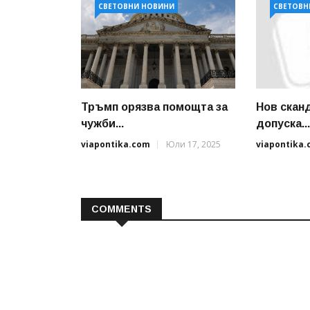
СВЕТОВНИ НОВИНИ
СВЕТОВН
Тръмп орязва помощта за
Нов скан
чужби...
допуска..
viapontika.com
Юли 17, 2025
viapontika
COMMENTS