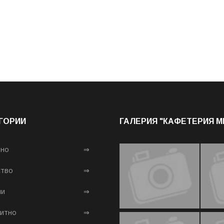
ГОРИИ
ГАЛЕРИЯ "КАФЕТЕРИЯ 
лно
⇒
тво
⇒
ни
⇒
итно
⇒