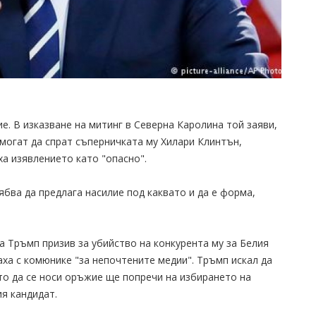
. В изказване на митинг в Северна Каролина той заяви,
могат да спрат съперничката му Хилари Клинтън,
ха изявлението като "опасно".
рябва да предлага насилие под каквато и да е форма,
а Тръмп призив за убийство на конкурента му за Белия
ха с комюнике "за непочтените медии". Тръмп искал да
то да се носи оръжие ще попречи на избирането на
ия кандидат.