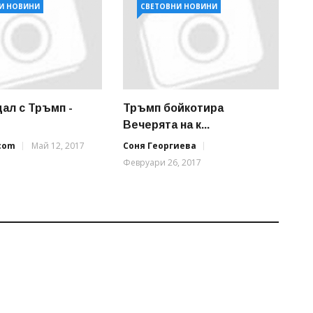
И НОВИНИ
СВЕТОВНИ НОВИНИ
дал с Тръмп -
Тръмп бойкотира
.
Вечерята на к...
.com
Май 12, 2017
Соня Георгиева
Февруари 26, 2017