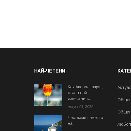
НАЙ-ЧЕТЕНИ
КАТЕ
Как Аперол шприц
Актуа
стана най-
известния...
Общес
Август 05, 2026
Общи
Честваме паметта
на
Любоп