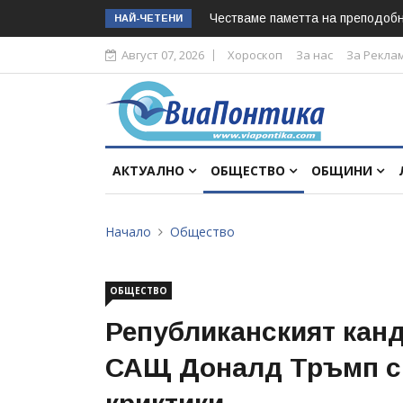
Честваме паметта на преподоб
НАЙ-ЧЕТЕНИ
Август 07, 2026
Хороскоп
За нас
За Рекла
АКТУАЛНО
ОБЩЕСТВО
ОБЩИНИ
Начало
Общество
ОБЩЕСТВО
Републиканският канд
САЩ Доналд Тръмп си