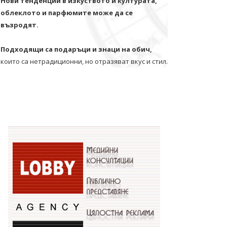
Нови тенденции в изкуството и културата,
облеклото и парфюмите може да се
възродят.
Подходящи са подаръци и знаци на обич,
които са нетрадиционни, но отразяват вкус и стил.