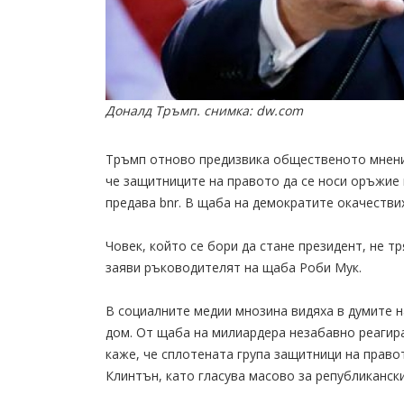
Доналд Тръмп. снимка: dw.com
Тръмп отново предизвика общественото мнение
че защитниците на правото да се носи оръжие 
предава bnr. В щаба на демократите окачестви
Човек, който се бори да стане президент, не т
заяви ръководителят на щаба Роби Мук.
В социалните медии мнозина видяха в думите н
дом. От щаба на милиардера незабавно реагира
каже, че сплотената група защитници на право
Клинтън, като гласува масово за републиканск