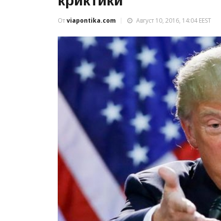
криктики
От
viapontika.com
Август 10, 2016, 14:04 EEST