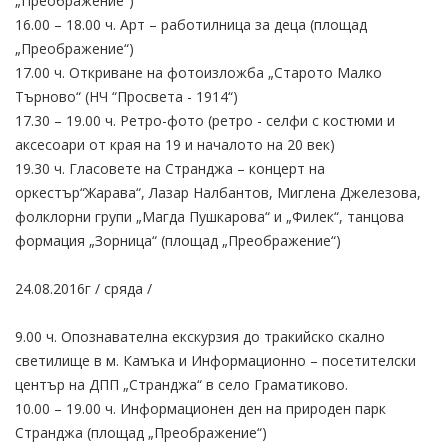
„Преображение“)
16.00 – 18.00 ч. Арт – работилница за деца (площад
„Преображение“)
17.00 ч. Откриване на фотоизложба „Старото Малко
Търново“ (НЧ “Просвета - 1914“)
17.30 – 19.00 ч. Ретро-фото (ретро - селфи с костюми и
аксесоари от края на 19 и началото на 20 век)
19.30 ч. Гласовете на Странджа – концерт на
оркестър“Жарава“, Лазар Налбантов, Миглена Джелезова,
фолклорни групи „Магда Пушкарова“ и „Филек“, танцова
формация „Зорница“ (площад „Преображение“)
24.08.2016г / сряда /
9.00 ч. Опознавателна екскурзия до тракийско скално
светилище в м. Камъка и Информационно – посетителски
център на ДПП „Странджа“ в село Граматиково.
10.00 – 19.00 ч. Информационен ден на природен парк
Странджа (площад „Преображение“)