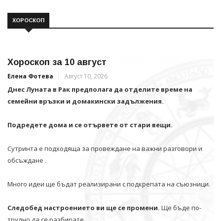
ХОРОСКОП
Хороскоп за 10 август
Елена Фотева
Август 10, 2026
Днес Луната в Рак предполага да отделите време на
семейни връзки и домакински задължения.
Подредете дома и се отървете от стари вещи.
Сутринта е подходяща за провеждане на важни разговори и
обсъждане .
Много идеи ще бъдат реализирани с подкрепата на съюзници.
Следобед настроението ви ще се промени.
Ще бъде по-
трудно да се разбирате.