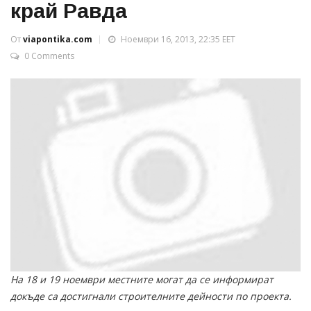
край Равда
От
viapontika.com
Ноември 16, 2013, 22:35 EET
0 Comments
На 18 и 19 ноември местните могат да се информират
докъде са достигнали строителните дейности по проекта.