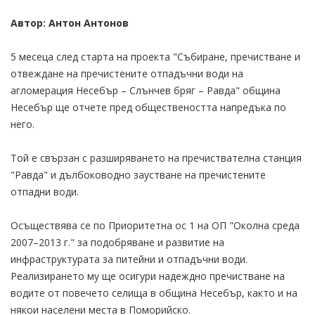
Автор: Антон Антонов
5 месеца след старта на проекта "Събиране, пречистване и
отвеждане на пречистените отпадъчни води на
агломерация Несебър – Слънчев бряг – Равда" община
Несебър ще отчете пред обществеността напредъка по
него.
Той е свързан с разширяването на пречиствателна станция
"Равда" и дълбоководно заустване на пречистените
отпадни води.
Осъществява се по Приоритетна ос 1 на ОП "Околна среда
2007–2013 г." за подобряване и развитие на
инфраструктурата за питейни и отпадъчни води.
Реализирането му ще осигури надеждно пречистване на
водите от повечето селища в община Несебър, както и на
някои населени места в Поморийско.