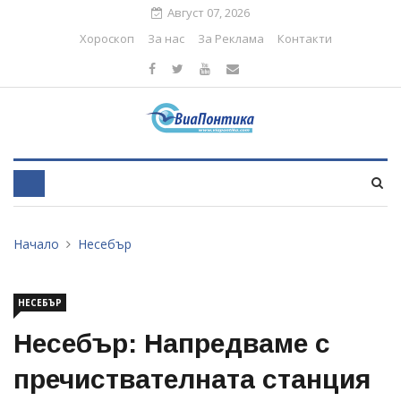
Август 07, 2026
Хороскоп
За нас
За Реклама
Контакти
Начало
Несебър
НЕСЕБЪР
Несебър: Напредваме с
пречиствателната станция