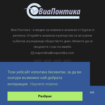
Виа Понтика - е-медия за новини и анализи от Бургас и
региона. Открийте анализи и репортаж за актуални
събития, вълнуващи обществото днес. Можете да се
свържете с нас по имейл.
viapontika@viapontika.com
Този уебсайт използва бисквитки, за да ви
осигури възможно най-добрата
интеракция.
Научете повече.
Copyright © 2018-2024 ViaPontika.com. All Rights Reserved.
Разбрах
Development @ OverHertz Ltd
Ω