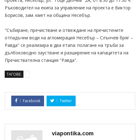
проекта, Несебър, ул. "Гоце Делчев" 2А, от 8.30 до 17.30 ч.
Ръководител на екипа за управление на проекта е Виктор
Борисов, зам. кмет на община Несебър.
"Събиране, пречистване и отвеждане на пречистените
отпадъчни води на агломерация Несебър – Слънчев бряг –
Равда" се реализира в два етапа: полагане на тръби за
дълбоководно заустване и разширение на капацитета на
Пречиствателна станция "Равда".
ТАГОВЕ:
Facebook
Twitter
viapontika.com