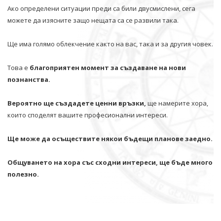
Ако определени ситуации преди са били двусмислени, сега
можете да изясните защо нещата са се развили така.
Ще има голямо облекчение както на вас, така и за другия човек.
Това е
благоприятен момент за създаване на нови
познанства.
Вероятно ще създадете ценни връзки,
ще намерите хора,
които споделят вашите професионални интереси.
Ще може да осъществите някои бъдещи планове заедно.
Общуването на хора със сходни интереси, ще бъде много
полезно.