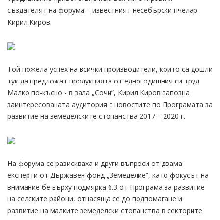
създателят на форума – известният несебърски пчелар
Кирил Киров.
Той пожела успех на всички производители, които са дошли
тук да предложат продукцията от едногодишния си труд.
Малко по-късно - в зала „Сочи”, Кирил Киров запозна
заинтересованата аудитория с новостите по Програмата за
развитие на земеделските стопанства 2017 – 2020 г.
На форума се разискваха и други въпроси от двама
експерти от Държавен фонд „Земеделие”, като фокусът на
внимание бе върху подмярка 6.3 от Програма за развитие
на селските райони, отнасяща се до подпомагане и
развитие на малките земеделски стопанства в секторите