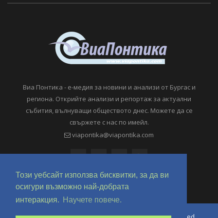
Виа Понтика - е-медия за новини и анализи от Бургас и
региона. Открийте анализи и репортаж за актуални
събития, вълнуващи обществото днес. Можете да се
свържете с нас по имейл.
viapontika@viapontika.com
Този уебсайт използва бисквитки, за да ви
осигури възможно най-добрата
интеракция.
Научете повече.
Copyright © 2018-2024 ViaPontika.com. All Rights Reserved.