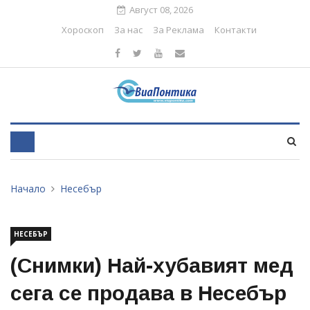
Август 08, 2026
Хороскоп
За нас
За Реклама
Контакти
Начало
Несебър
НЕСЕБЪР
(Снимки) Най-хубавият мед
сега се продава в Несебър