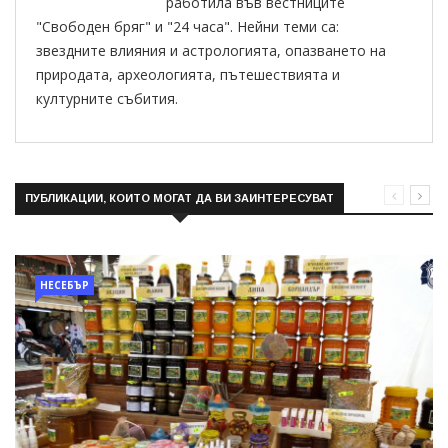
работила във вестниците
"Свободен бряг" и "24 часа". Нейни теми са:
звездните влияния и астрологията, опазването на
природата, археологията, пътешествията и
културните събития.
ПУБЛИКАЦИИ, КОИТО МОГАТ ДА ВИ ЗАИНТЕРЕСУВАТ
НЕСЕБЪР