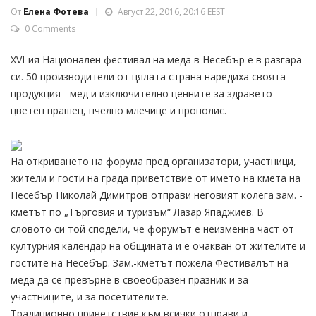
От
Елена Фотева
Август 22, 2016, 20:16 EEST
0 Comments
XVI-ия Национален фестивал на меда в Несебър е в разгара
си. 50 производители от цялата страна наредиха своята
продукция - мед и изключително ценните за здравето
цветен прашец, пчелно млечице и прополис.
На откриването на форума пред организатори, участници,
жители и гости на града приветствие от името на кмета на
Несебър Николай Димитров отправи неговият колега зам. -
кметът по „Търговия и туризъм“ Лазар Япаджиев. В
словото си той сподели, че форумът е неизменна част от
културния календар на общината и е очакван от жителите и
гостите на Несебър. Зам.-кметът пожела Фестивалът на
меда да се превърне в своеобразен празник и за
участниците, и за посетителите.
Традиционно приветствие към всички отправи и