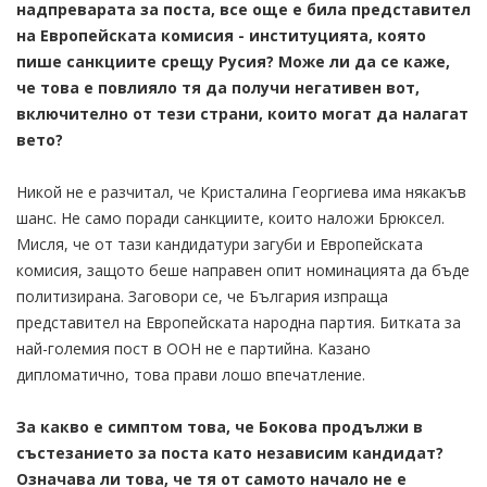
надпреварата за поста, все още е била представител
на Европейската комисия - институцията, която
пише санкциите срещу Русия? Може ли да се каже,
че това е повлияло тя да получи негативен вот,
включително от тези страни, които могат да налагат
вето?
Никой не е разчитал, че Кристалина Георгиева има някакъв
шанс. Не само поради санкциите, които наложи Брюксел.
Мисля, че от тази кандидатури загуби и Европейската
комисия, защото беше направен опит номинацията да бъде
политизирана. Заговори се, че България изпраща
представител на Европейската народна партия. Битката за
най-големия пост в ООН не е партийна. Казано
дипломатично, това прави лошо впечатление.
За какво е симптом това, че Бокова продължи в
състезанието за поста като независим кандидат?
Означава ли това, че тя от самото начало не е