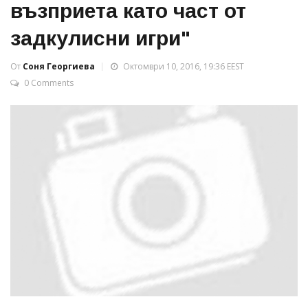
възприета като част от
задкулисни игри"
От
Соня Георгиева
Октомври 10, 2016, 19:36 EEST
0 Comments