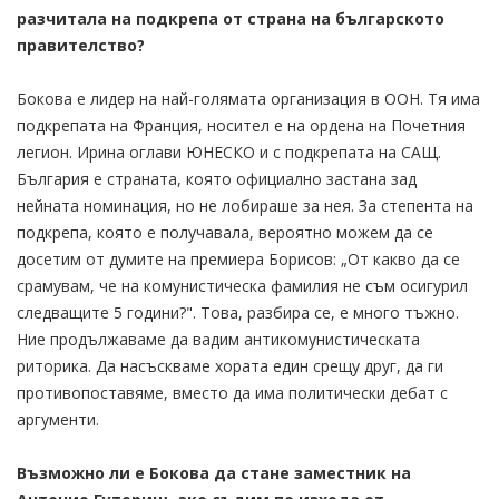
разчитала на подкрепа от страна на българското
правителство?
Бокова е лидер на най-голямата организация в ООН. Тя има
подкрепата на Франция, носител е на ордена на Почетния
легион. Ирина оглави ЮНЕСКО и с подкрепата на САЩ.
България е страната, която официално застана зад
нейната номинация, но не лобираше за нея. За степента на
подкрепа, която е получавала, вероятно можем да се
досетим от думите на премиера Борисов: „От какво да се
срамувам, че на комунистическа фамилия не съм осигурил
следващите 5 години?". Това, разбира се, е много тъжно.
Ние продължаваме да вадим антикомунистическата
риторика. Да насъскваме хората един срещу друг, да ги
противопоставяме, вместо да има политически дебат с
аргументи.
Възможно ли е Бокова да стане заместник на