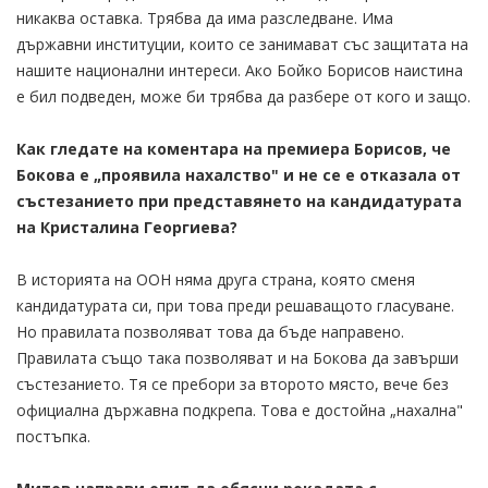
никаква оставка. Трябва да има разследване. Има
държавни институции, които се занимават със защитата на
нашите национални интереси. Ако Бойко Борисов наистина
е бил подведен, може би трябва да разбере от кого и защо.
Как гледате на коментара на премиера Борисов, че
Бокова е „проявила нахалство" и не се е отказала от
състезанието при представянето на кандидатурата
на Кристалина Георгиева?
В историята на ООН няма друга страна, която сменя
кандидатурата си, при това преди решаващото гласуване.
Но правилата позволяват това да бъде направено.
Правилата също така позволяват и на Бокова да завърши
състезанието. Тя се пребори за второто място, вече без
официална държавна подкрепа. Това е достойна „нахална"
постъпка.