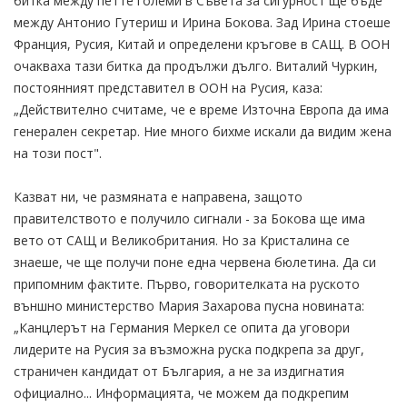
битка между петте големи в Съвета за сигурност ще бъде
между Антонио Гутериш и Ирина Бокова. Зад Ирина стоеше
Франция, Русия, Китай и определени кръгове в САЩ. В ООН
очакваха тази битка да продължи дълго. Виталий Чуркин,
постоянният представител в ООН на Русия, каза:
„Действително считаме, че е време Източна Европа да има
генерален секретар. Ние много бихме искали да видим жена
на този пост".
Казват ни, че размяната е направена, защото
правителството е получило сигнали - за Бокова ще има
вето от САЩ и Великобритания. Но за Кристалина се
знаеше, че ще получи поне една червена бюлетина. Да си
припомним фактите. Първо, говорителката на руското
външно министерство Мария Захарова пусна новината:
„Канцлерът на Германия Меркел се опита да уговори
лидерите на Русия за възможна руска подкрепа за друг,
страничен кандидат от България, а не за издигнатия
официално... Информацията, че можем да подкрепим