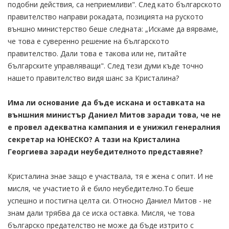
подобни действия, са неприемливи". След като българското
правителство направи рокадата, позицията на руското
външно министерство беше следната: „Искаме да вярваме,
че това е суверенно решение на българското
правителство. Дали това е такова или не, питайте
българските управляващи". След тези думи къде точно
нашето правителство видя шанс за Кристалина?
Има ли основание да бъде искана и оставката на
външния министър Даниел Митов заради това, че не
е провел адекватна кампания и е унижил генералния
секретар на ЮНЕСКО? А тази на Кристалина
Георгиева заради неубедителното представяне?
Кристалина знае защо е участвала, тя е жена с опит. И не
мисля, че участието й е било неубедително.То беше
успешно и постигна целта си. Относно Даниел Митов - не
знам дали трябва да се иска оставка. Мисля, че това
българско предателство не може да бъде изтрито с