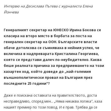
Интервю на Десислава Пътева с журналиста Елена
Йончева
Генералният секретар на ЮНЕСКО Ирина Бокова се
класира на второ място в борбата за поста на
генерален секретар на ООН. Българските власти
обаче дотолкова се съмняваха в нейния успех, че
включиха в надпреварата Кристалина Георгиева,
която се представи далеч по-неубедително. Каква
беше реалната причина за предприемането на този
хазартен ход, който доведе до „най-големия
външнополитически провал на България през
последните 25 години"?
Даже е поискана оставката на правителството, доста
несправедливо, според мен... „Няма никаква логика", каза
нашият премиер по този повод. И е прав. Трябва да се