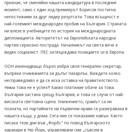
признае, че сменяйки нашата кандидатура в последния
момент, само с един ход премиерът Борисов постигна
непостижими за друг лидер резултати. Това всъщност е
най-големият международен пробив на България. Страната
ни влезе в учебниците по история на международната
дипломацията. Авторитетът на Европейската народна
партия сериозно пострада. Началникът на света вече е
виден социалист. ПЕС затвърждава позициите си в Европа.
ООН изненадващо бързо избра своя генерален секретар,
въпреки очакванията за дълъг пазарлък. Виждате колко
несправедливо е да се иска оставка на правителството.
Нима това не е успех?! Какво платихме обаче за това.
България застана срещу България, и това се случи от най-
високата световна сцена. Унижението, срамът са ни
познати, но партийните ни първични нрави се разиграваха в
нашата къща, у дома. Сега ние се показахме навън. Както
писаха тези дни във „Форбс" по повод българското
харакири в Ню Йорк, управлявани сме „съвсем в