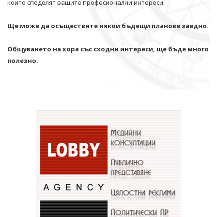
които споделят вашите професионални интереси.
Ще може да осъществите някои бъдещи планове заедно.
Общуването на хора със сходни интереси, ще бъде много
полезно.