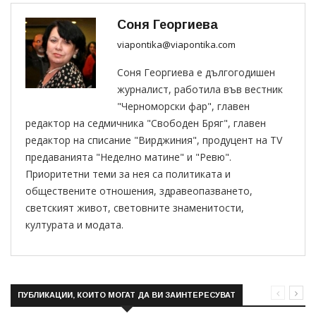
Соня Георгиева
viapontika@viapontika.com
Соня Георгиева е дългогодишен
журналист, работила във вестник
"Черноморски фар", главен
редактор на седмичника "Свободен Бряг", главен
редактор на списание "Вирджиния", продуцент на TV
предаванията "Неделно матине" и "Ревю".
Приоритетни теми за нея са политиката и
обществените отношения, здравеопазването,
светският живот, световните знаменитости,
културата и модата.
ПУБЛИКАЦИИ, КОИТО МОГАТ ДА ВИ ЗАИНТЕРЕСУВАТ