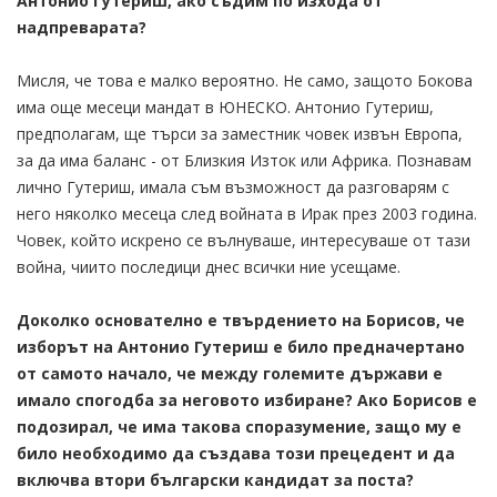
Антонио Гутериш, ако съдим по изхода от
надпреварата?
Мисля, че това е малко вероятно. Не само, защото Бокова
има още месеци мандат в ЮНЕСКО. Антонио Гутериш,
предполагам, ще търси за заместник човек извън Европа,
за да има баланс - от Близкия Изток или Африка. Познавам
лично Гутериш, имала съм възможност да разговарям с
него няколко месеца след войната в Ирак през 2003 година.
Човек, който искрено се вълнуваше, интересуваше от тази
война, чиито последици днес всички ние усещаме.
Доколко основателно е твърдението на Борисов, че
изборът на Антонио Гутериш е било предначертано
от самото начало, че между големите държави е
имало спогодба за неговото избиране? Ако Борисов е
подозирал, че има такова споразумение, защо му е
било необходимо да създава този прецедент и да
включва втори български кандидат за поста?