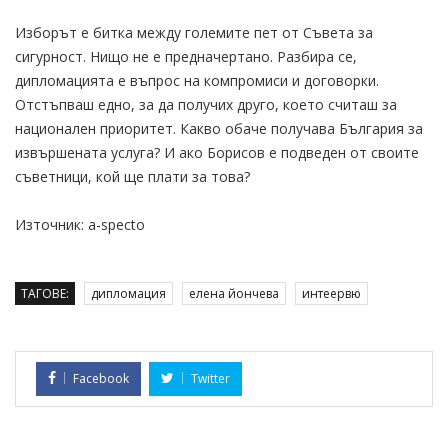
Изборът е битка между големите пет от Съвета за
сигурност. Нищо не е предначертано. Разбира се,
дипломацията е въпрос на компромиси и договорки.
Отстъпваш едно, за да получих друго, което считаш за
национален приоритет. Какво обаче получава България за
извършената услуга? И ако Борисов е подведен от своите
съветници, кой ще плати за това?
Източник: a-specto
ТАГОВЕ:
дипломация
елена йончева
интеервю
Facebook
Twitter