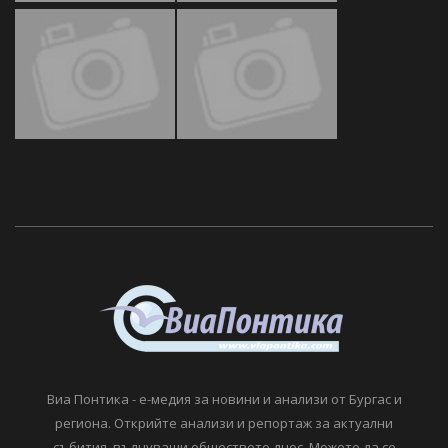
Виа Понтика - е-медия за новини и анализи от Бургас и
региона. Открийте анализи и репортаж за актуални
събития, вълнуващи обществото днес. Можете да се