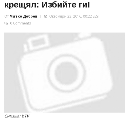
крещял: Избийте ги!
От
Митко Добрев
Октомври 23, 2016, 00:22 EEST
0 Comments
Снимка: bTV