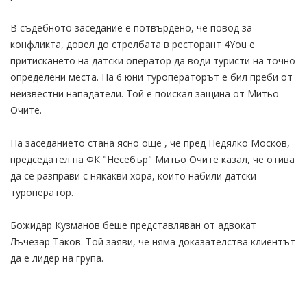
В съдебното заседание е потвърдено, че повод за
конфликта, довел до стрелбата в ресторант 4You е
притискането на датски оператор да води туристи на точно
определени места. На 6 юни туроператорът е бил преби от
неизвестни нападатели. Той е поискал защина от Митьо
Очите.
На заседанието стана ясно още , че пред Недялко Москов,
председател на ФК "Несебър" Митьо Очите казал, че отива
да се разправи с някакви хора, които набили датски
туроператор.
Божидар Кузманов беше представляван от адвокат
Лъчезар Таков. Той заяви, че няма доказателства клиентът
да е лидер на група.