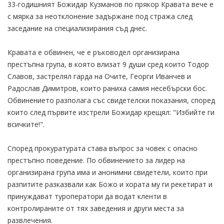
33-годишният Божидар Кузманов по прякор Кравата вече е
с мярка за неотклонение задържане под стража след
заседание на специализирания съд днес.
Кравата е обвинен, че е ръководел организирана
престъпна група, в която влизат 9 души сред които Тодор
Славов, застрелял гарда на Очите, Георги Иванчев и
Радослав Димитров, които раниха самия несебърски бос.
Обвинението разполага със свидетелски показания, според
които след първите изстрели Божидар крещял: "Избийте ги
всичките!".
Според прокуратурата става въпрос за човек с опасно
престъпно поведение. По обвинението за лидер на
организирана група има и анонимни свидетели, които при
разпитите разказвали как Божо и хората му ги рекетират и
принуждават туроператори да водат кленти в
контролираните от тях заведения и други места за
развлечения.