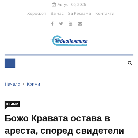
Август 06, 2026
Хороскоп
За нас
За Реклама
Контакти
Начало
Крими
КРИМИ
Божо Кравата остава в
ареста, според свидетели