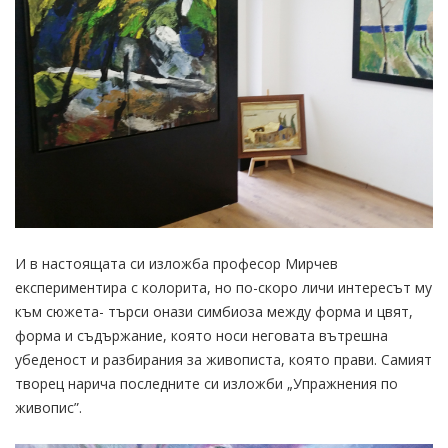
И в настоящата си изложба професор Мирчев
експериментира с колорита, но по-скоро личи интересът му
към сюжета- търси онази симбиоза между форма и цвят,
форма и съдържание, която носи неговата вътрешна
убеденост и разбирания за живописта, която прави. Самият
творец нарича последните си изложби „Упражнения по
живопис”.