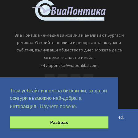
Виа Понтика - е-медия за новини и анализи от Бургас и
региона. Открийте анализи и репортаж за актуални
събития, вълнуващи обществото днес. Можете да се
свържете с нас по имейл.
viapontika@viapontika.com
Този уебсайт използва бисквитки, за да ви
осигури възможно най-добрата
интеракция.
Научете повече.
Copyright © 2018-2024 ViaPontika.com. All Rights Reserved.
Разбрах
Development @ OverHertz Ltd
Ω
За нас
За Реклама
Контакти