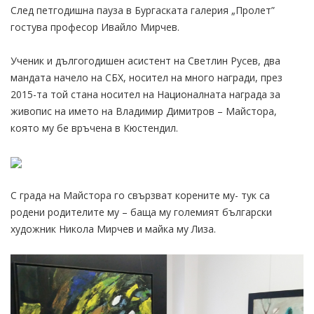
След петгодишна пауза в Бургаската галерия „Пролет”
гостува професор Ивайло Мирчев.
Ученик и дългогодишен асистент на Светлин Русев, два
мандата начело на СБХ, носител на много награди, през
2015-та той стана носител на Националната награда за
живопис на името на Владимир Димитров – Майстора,
която му бе връчена в Кюстендил.
С града на Майстора го свързват корените му- тук са
родени родителите му – баща му големият български
художник Никола Мирчев и майка му Лиза.