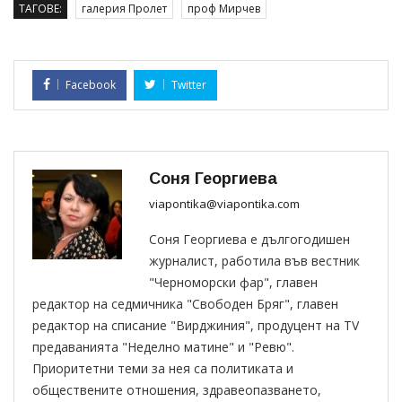
ТАГОВЕ:
галерия Пролет
проф Мирчев
Facebook
Twitter
Соня Георгиева
viapontika@viapontika.com
Соня Георгиева е дългогодишен
журналист, работила във вестник
"Черноморски фар", главен
редактор на седмичника "Свободен Бряг", главен
редактор на списание "Вирджиния", продуцент на TV
предаванията "Неделно матине" и "Ревю".
Приоритетни теми за нея са политиката и
обществените отношения, здравеопазването,