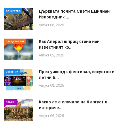
Църквата почита Свeти Емилиан
ОБЩЕСТВО
Изповедник ...
Август 08, 2026
Как Аперол шприц стана най-
ПРЕДСТАВЯНЕ
известният ко...
Август 05, 2026
През уикенда фестивал, изкуство и
СЪБИТИЯ
летни б...
Август 08, 2026
Какво се е случило на 6 август в
АКЦЕНТ
историче...
Август 06, 2026