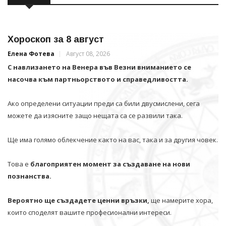
Хороскоп за 8 август
Елена Фотева
Август 08, 2026
С навлизането на Венера във Везни вниманието се
насочва към партньорството и справедливостта.
Ако определени ситуации преди са били двусмислени, сега
можете да изясните защо нещата са се развили така.
Ще има голямо облекчение както на вас, така и за другия човек.
Това е
благоприятен момент за създаване на нови
познанства.
Вероятно ще създадете ценни връзки,
ще намерите хора,
които споделят вашите професионални интереси.