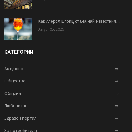
Как Аперол шприц стана най-известния...
Август 05, 2026
КАТЕГОРИИ
Актуално
⇒
Общество
⇒
Общини
⇒
Любопитно
⇒
Здравен портал
⇒
За потребителя
⇒