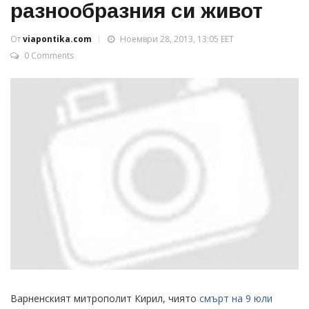
разнообразния си живот
От
viapontika.com
Ноември 28, 2013, 13:05 EET
0 Comments
Варненският митрополит Кирил, чиято
смърт на 9 юли