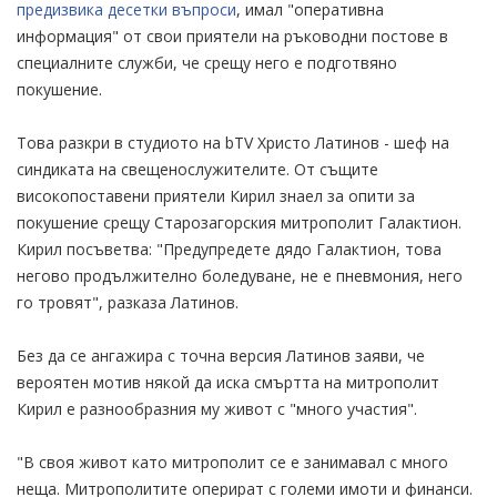
предизвика десетки въпроси
, имал "оперативна
информация" от свои приятели на ръководни постове в
специалните служби, че срещу него е подготвяно
покушение.
Това разкри в студиото на bTV Христо Латинов - шеф на
синдиката на свещенослужителите. От същите
високопоставени приятели Кирил знаел за опити за
покушение срещу Старозагорския митрополит Галактион.
Кирил посъветва: "Предупредете дядо Галактион, това
негово продължително боледуване, не е пневмония, него
го тровят", разказа Латинов.
Без да се ангажира с точна версия Латинов заяви, че
вероятен мотив някой да иска смъртта на митрополит
Кирил е разнообразния му живот с "много участия".
"В своя живот като митрополит се е занимавал с много
неща. Митрополитите оперират с големи имоти и финанси.