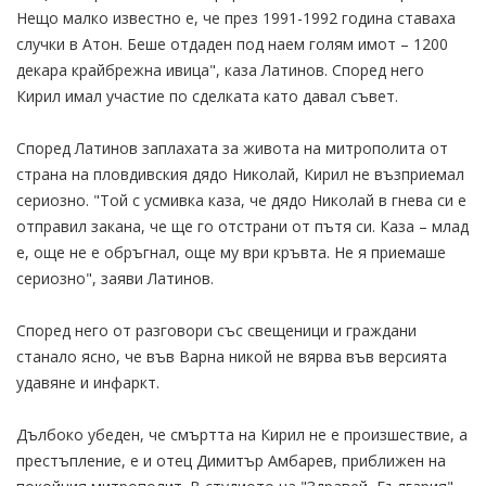
Нещо малко известно е, че през 1991-1992 година ставаха
случки в Атон. Беше отдаден под наем голям имот – 1200
декара крайбрежна ивица", каза Латинов. Според него
Кирил имал участие по сделката като давал съвет.
Според Латинов заплахата за живота на митрополита от
страна на пловдивския дядо Николай, Кирил не възприемал
сериозно. "Той с усмивка каза, че дядо Николай в гнева си е
отправил закана, че ще го отстрани от пътя си. Каза – млад
е, още не е обръгнал, още му ври кръвта. Не я приемаше
сериозно", заяви Латинов.
Според него от разговори със свещеници и граждани
станало ясно, че във Варна никой не вярва във версията
удавяне и инфаркт.
Дълбоко убеден, че смъртта на Кирил не е произшествие, а
престъпление, е и отец Димитър Амбарев, приближен на