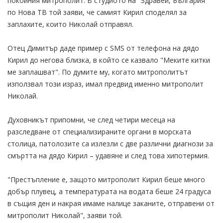
покойния митрополит. В студиото на "Здравей, България"
по Нова ТВ той заяви, че самият Кирил споделял за
заплахите, които Николай отправял.
Отец Димитър даде пример с SMS от телефона на дядо
Кирил до негова близка, в който се казвало "Меките китки
ме заплашват". По думите му, когато митрополитът
използвал този израз, имал предвид именно митрополит
Николай.
Духовникът припомни, че след четири месеца на
разследване от специализираните органи в морската
столица, патолозите са излезли с две различни диагнози за
смъртта на дядо Кирил – удавяне и след това хипотермия.
"Престъпление е, защото митрополит Кирил беше много
добър плувец, а температурата на водата беше 24 градуса
в същия ден и накрая имаме налице заканите, отправени от
митрополит Николай", заяви той.