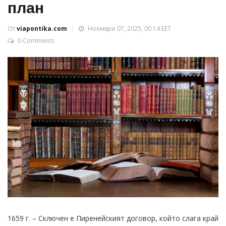
план
От
viapontika.com
Ноември 07, 2025, 00:14 EET
0 Comments
1659 г. – Сключен е Пиренейският договор, който слага край