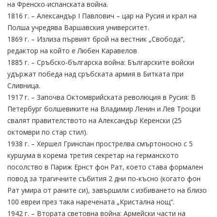
на Френско-испанската война.
1816 г. – Александър I Павлович – цар на Русия и крал на
Полша учредява Варшавския университет.
1869 г. – Излиза първият брой на вестник „Свобода“,
редактор на който е Любен Каравелов
1885 г. – Сръбско-българска война: Българските войски
удържат победа над сръбската армия в Битката при
Сливница.
1917 г. – Започва Октомврийската революция в Русия: В
Петербург болшевиките на Владимир Ленин и Лев Троцки
свалят правителството на Александър Керенски (25
октомври по стар стил).
1938 г. – Хершел Гринспан прострелва смъртоносно с 5
куршума в корема третия секретар на германското
посолство в Париж Ернст фон Рат, което става формален
повод за трагичните събития 2 дни по-късно (когато фон
Рат умира от раните си), завършили с избиването на близо
100 евреи през така наречената „Кристална нощ“.
1942 г. – Втората световна война: Армейски части на