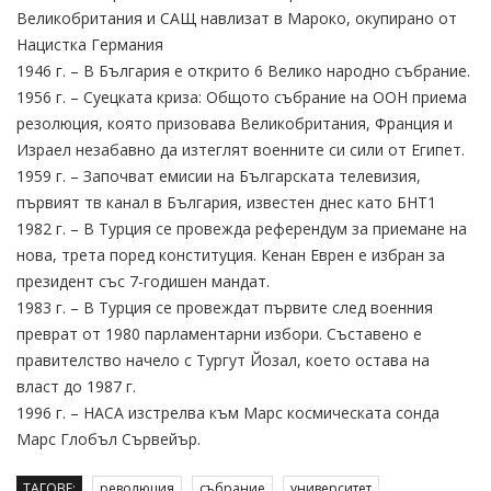
Великобритания и САЩ навлизат в Мароко, окупирано от
Нацистка Германия
1946 г. – В България е открито 6 Велико народно събрание.
1956 г. – Суецката криза: Общото събрание на ООН приема
резолюция, която призовава Великобритания, Франция и
Израел незабавно да изтеглят военните си сили от Египет.
1959 г. – Започват емисии на Българската телевизия,
първият тв канал в България, известен днес като БНТ1
1982 г. – В Турция се провежда референдум за приемане на
нова, трета поред конституция. Кенан Еврен е избран за
президент със 7-годишен мандат.
1983 г. – В Турция се провеждат първите след военния
преврат от 1980 парламентарни избори. Съставено е
правителство начело с Тургут Йозал, което остава на
власт до 1987 г.
1996 г. – НАСА изстрелва към Марс космическата сонда
Марс Глобъл Сървейър.
ТАГОВЕ:
революция
събрание
университет