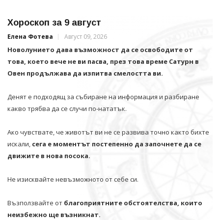
Хороскоп за 9 август
Елена Фотева
Август 09, 2026
Новолунието дава възможност да се освободите от
това, което вече не ви пасва, през това време Сатурн в
Овен продължава да изпитва смелостта ви.
Денят е подходящ за събиране на информация и разбиране
какво трябва да се случи по-нататък.
Ако чувствате, че животът ви не се развива точно както бихте
искали,
сега е моментът постепенно да започнете да се
движите в нова посока.
Не изисквайте невъзможното от себе си.
Възползвайте от
благоприятните обстоятелства, които
неизбежно ще възникнат.