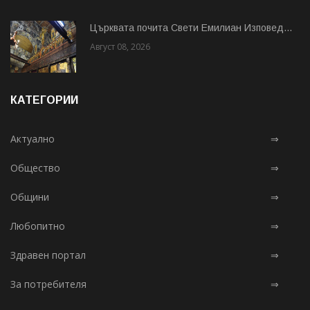
Църквата почита Свeти Емилиан Изповед...
Август 08, 2026
КАТЕГОРИИ
Актуално
⇒
Общество
⇒
Общини
⇒
Любопитно
⇒
Здравен портал
⇒
За потребителя
⇒