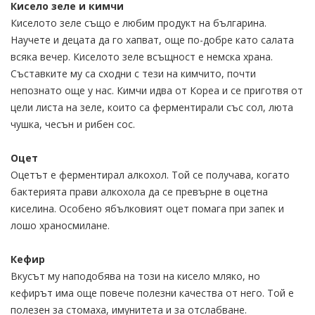
Кисело зеле и кимчи
Киселото зеле също е любим продукт на българина.
Научете и децата да го хапват, още по-добре като салата
всяка вечер. Киселото зеле всъщност е немска храна.
Съставките му са сходни с тези на кимчито, почти
непознато още у нас. Кимчи идва от Кореа и се приготвя от
цели листа на зеле, които са ферментирали със сол, люта
чушка, чесън и рибен сос.
Оцет
Оцетът е ферментирал алкохол. Той се получава, когато
бактерията прави алкохола да се превърне в оцетна
киселина. Особено ябълковият оцет помага при запек и
лошо храносмилане.
Кефир
Вкусът му наподобява на този на кисело мляко, но
кефирът има още повече полезни качества от него. Той е
полезен за стомаха, имунитета и за отслабване.