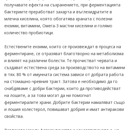
получавате ефекта на съхранението, при ферментацията
бактериите преработват захарта и въглехидратите в
млечна киселина, която обогатява храната с полезни
ензими, витамини, Омега-3 мастни киселини и голямо
количество пробиотици.
Естествените ензими, които се произвеждат в процеса на
ферментиране, се отразяват благотворно на метаболизма
и влияят на различни болести. Те прочистват червата и
създават естествена среда за производството на витамини
в тях. 80 % от имунната система зависи от добрата работа
на стомашно-чревния тракт. Затова е необходимо да го
снабдяваме с добри бактерии, които да противодействат
на лошите, а за това могат да ни помогнат
ферментиралите храни. Добрите бактерии намаляват също
и лошия холестерол, повишават добрия и имат антиракови
свойства.