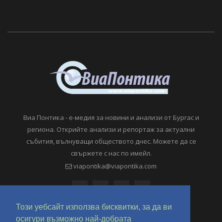
Виа Понтика - е-медия за новини и анализи от Бургас и
региона. Открийте анализи и репортаж за актуални
събития, вълнуващи обществото днес. Можете да се
свържете с нас по имейл.
viapontika@viapontika.com
Този уебсайт използва бисквитки, за да ви
осигури възможно най-добрата