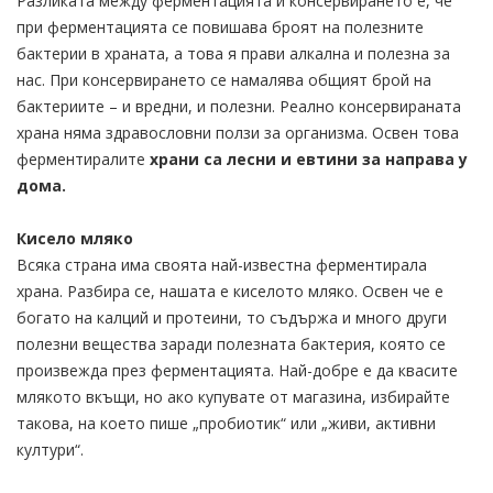
Разликата между ферментацията и консервирането е, че
при ферментацията се повишава броят на полезните
бактерии в храната, а това я прави алкална и полезна за
нас. При консервирането се намалява общият брой на
бактериите – и вредни, и полезни. Реално консервираната
храна няма здравословни ползи за организма. Освен това
ферментиралите
храни са лесни и евтини за направа у
дома.
Кисело мляко
Всяка страна има своята най-известна ферментирала
храна. Разбира се, нашата е киселото мляко. Освен че е
богато на калций и протеини, то съдържа и много други
полезни вещества заради полезната бактерия, която се
произвежда през ферментацията. Най-добре е да квасите
млякото вкъщи, но ако купувате от магазина, избирайте
такова, на което пише „пробиотик“ или „живи, активни
култури“.