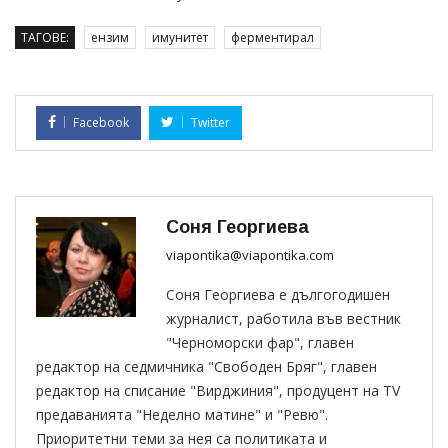
ТАГОВЕ:
ензим
имунитет
ферментирал
Facebook
Twitter
Соня Георгиева
viapontika@viapontika.com
Соня Георгиева е дългогодишен
журналист, работила във вестник
"Черноморски фар", главен
редактор на седмичника "Свободен Бряг", главен
редактор на списание "Вирджиния", продуцент на TV
предаванията "Неделно матине" и "Ревю".
Приоритетни теми за нея са политиката и