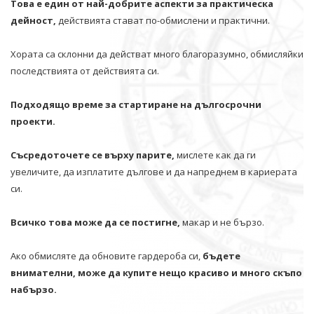
Това е един от най-добрите аспекти за практическа
дейност,
действията стават по-обмислени и практични.
Хората са склонни да действат много благоразумно, обмисляйки
последствията от действията си.
Подходящо време за стартиране на дългосрочни
проекти.
Съсредоточете се върху парите,
мислете как да ги
увеличите, да изплатите дългове и да напреднем в кариерата
си.
Всичко това може да се постигне,
макар и не бързо.
Ако обмисляте да обновите гардероба си,
бъдете
внимателни, може да купите нещо красиво и много скъпо
набързо.