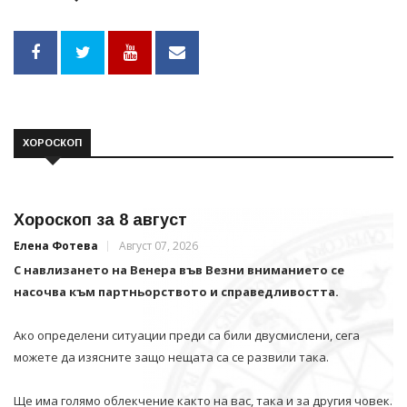
ХОРОСКОП
Хороскоп за 8 август
Елена Фотева
Август 07, 2026
С навлизането на Венера във Везни вниманието се
насочва към партньорството и справедливостта.
Ако определени ситуации преди са били двусмислени, сега
можете да изясните защо нещата са се развили така.
Ще има голямо облекчение както на вас, така и за другия човек.