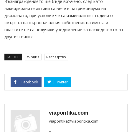
Възнаграждението ще бъде връчено, след като
ликвидираните активи са вече в патримониума на
държавата, при условие че са изминали пет години от
смъртта на първоначалния собственик на имота и
властите не са получили уведомление за наследството от
друг източник.
ТАГОВЕ:
гърция
наследство
Facebook
Twitter
viapontika.com
viapontika@viapontika.com