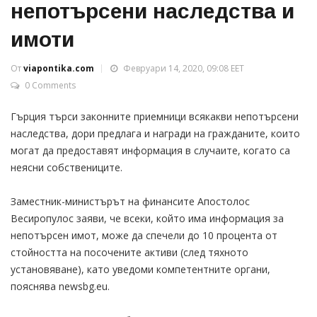
непотърсени наследства и
имоти
От
viapontika.com
Февруари 14, 2020, 09:08 EET
0 Comments
Гърция търси законните приемници всякакви непотърсени
наследства, дори предлага и награди на гражданите, които
могат да предоставят информация в случаите, когато са
неясни собствениците.
Заместник-министърът на финансите Апостолос
Весиропулос заяви, че всеки, който има информация за
непотърсен имот, може да спечели до 10 процента от
стойността на посочените активи (след тяхното
установяване), като уведоми компетентните органи,
пояснява newsbg.eu.