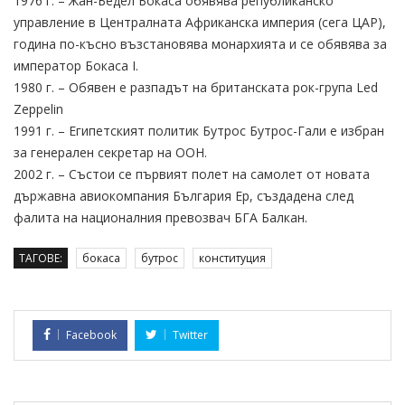
1976 г. – Жан-Бедел Бокаса обявява републиканско
управление в Централната Африканска империя (сега ЦАР),
година по-късно възстановява монархията и се обявява за
император Бокаса I.
1980 г. – Обявен е разпадът на британската рок-група Led
Zeppelin
1991 г. – Египетският политик Бутрос Бутрос-Гали е избран
за генерален секретар на ООН.
2002 г. – Състои се първият полет на самолет от новата
държавна авиокомпания България Ер, създадена след
фалита на националния превозвач БГА Балкан.
ТАГОВЕ:
бокаса
бутрос
конституция
Facebook
Twitter