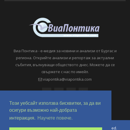
Виа Понтика - е-медия за новини и анализи от Бургас и
региона. Открийте анализи и репортаж за актуални
събития, вълнуващи обществото днес. Можете да се
свържете с нас по имейл.
viapontika@viapontika.com
Този уебсайт използва бисквитки, за да ви
осигури възможно най-добрата
интеракция.
Научете повече.
Copyright © 2018-2024 ViaPontika.com. All Rights Reserved.