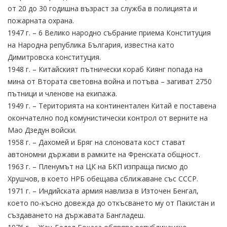
от 20 до 30 годишна възраст за служба в полицията и
пожарната охрана.
1947 г. – 6 Велико народно събрание приема Конституция
на Народна република България, известна като
Димитровска конституция.
1948 г. – Китайският пътнически кораб Киянг попада на
мина от Втората световна война и потъва – загиват 2750
пътници и членове на екипажа.
1949 г. – Територията на континентален Китай е поставена
окончателно под комунистически контрол от верните на
Мао Дзедун войски.
1958 г. – Дахомей и Бряг на слоновата кост стават
автономни държави в рамките на Френската общност.
1963 г. – Пленумът на ЦК на БКП изпраща писмо до
Хрушчов, в което НРБ обещава сближаване със СССР.
1971 г. – Индийската армия навлиза в Източен Бенгал,
което по-късно довежда до откъсването му от Пакистан и
създаването на държавата Бангладеш.