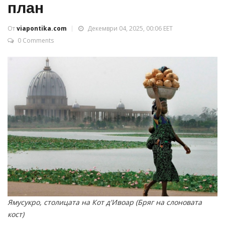
план
От
viapontika.com
Декември 04, 2025, 00:06 EET
0 Comments
Ямусукро, столицата на Кот д'Ивоар (Бряг на слоновата
кост)