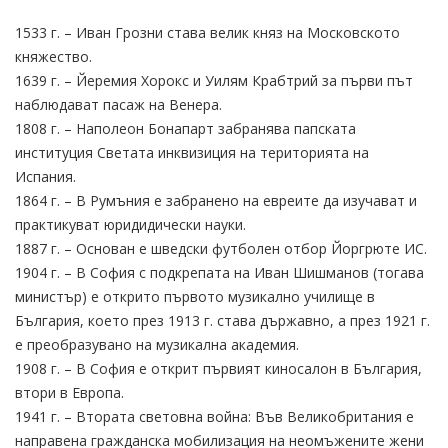
1533 г. – Иван Грозни става велик княз на Московското
княжество.
1639 г. – Йеремия Хорокс и Уилям Крабтрий за първи път
наблюдават пасаж на Венера.
1808 г. – Наполеон Бонапарт забранява папската
институция Светата инквизиция на територията на
Испания.
1864 г. – В Румъния е забранено на евреите да изучават и
практикуват юридидически науки.
1887 г. – Основан е шведски футболен отбор Йоргрюте ИС.
1904 г. – В София с подкрепата на Иван Шишманов (тогава
министър) е открито първото музикално училище в
България, което през 1913 г. става държавно, а през 1921 г.
е преобразувано на музикална академия.
1908 г. – В София е открит първият киносалон в България,
втори в Европа.
1941 г. – Втората световна война: Във Великобритания е
направена гражданска мобилизация на неомъжените жени