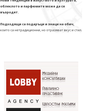
Нови тенденции в изкуството и културата,
облеклото и парфюмите може да се
възродят.
Подходящи са подаръци и знаци на обич,
които са нетрадиционни, но отразяват вкус и стил.