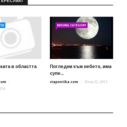
ТЕРЕСУВАТ
АТА
MISSING CATEGORY
ката в областта
Погледни към небето, има
супе...
.com
viapontika.com
Юни 22, 2013
014