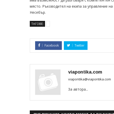
има възможност да разговаря с компетентен сл
място. Ръководител на екипа за управление на
Несебър.
ТАГОВЕ:
Facebook
Twitter
viapontika.com
viapontika@viapontika.com
За автора...