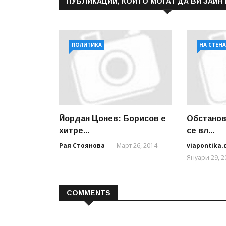
ПУБЛИКАЦИИ, КОИТО МОГАТ ДА ВИ ЗАИН
ПОЛИТИКА
НА СТЕН
Йордан Цонев: Борисов е
Обстанов
хитре...
се вл...
Рая Стоянова
Март 26, 2014
viapontika
Януари 29, 2
COMMENTS