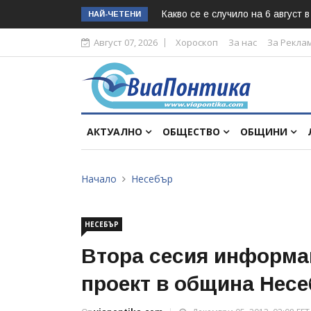
Какво се е случило на 6 август 
НАЙ-ЧЕТЕНИ
Август 07, 2026
Хороскоп
За нас
За Рекла
АКТУАЛНО
ОБЩЕСТВО
ОБЩИНИ
Начало
Несебър
НЕСЕБЪР
Втора сесия информа
проект в община Нес