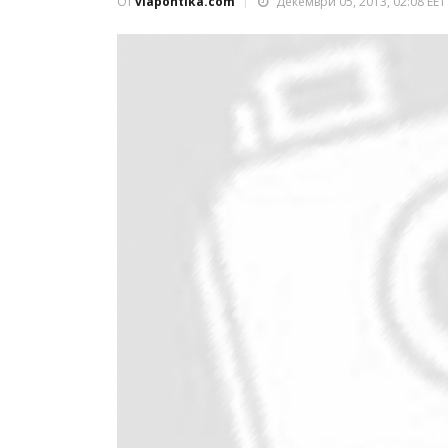
От
viapontika.com
Декември 05, 2013, 02:08 EET