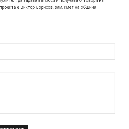
ужител, да задава въпроси и получава отговори на
 проекта е Виктор Борисов, зам. кмет на община