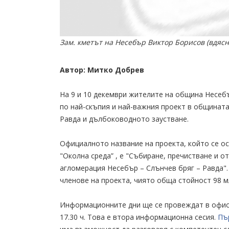
Зам. кметът на Несебър Виктор Борисов (вдясн
Автор: Митко Добрев
На 9 и 10 декември жителите на община Несеб
по най-скъпия и най-важния проект в общината
Равда и дълбоководното заустване.
Официалното название на проекта, който се о
"Околна среда” , е "Събиране, пречистване и 
агломерация Несебър – Слънчев бряг – Равда"
членове на проекта, чиято обща стойност 98 мл
Информационните дни ще се провеждат в офиса 
17.30 ч. Това е втора информационна сесия.
Пъ