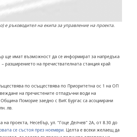
о) е ръководител на екипа за управление на проекта.
ър ще имат възможност да се информират за напредъка
 – разширението на пречиствателната станция край
съществява по осъществява по Приоритетна ос 1 на ОП
отвеждане на пречистените отпадъчни води на
. Община Поморие заедно с ВиК Бургас са асоциирани
н. лв.
на проекта, Несебър, ул. "Гоце Делчев" 2А, от 8.30 до
рвата се състоя през ноември.
Целта е всеки желаещ да