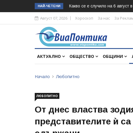
Какво се е случило на 6 август 
НАЙ-ЧЕТЕНИ
Август 07, 2026
Хороскоп
За нас
За Рекла
АКТУАЛНО
ОБЩЕСТВО
ОБЩИНИ
Начало
Любопитно
ЛЮБОПИТНО
От днес властва зоди
представителите ѝ са