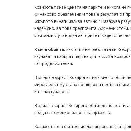
Козирогът знае цената на парите и никога не ги
финансово обезпечени и това е резултат от пр
„скъпото винаги излиза евтино!” Пазарува разу
надеждно, за това предпочита фирмени стоки, 
компании с утвърден авторитет, където печалб
Към любовта,
както и към работата си Козир
изучават и избират партньорите си. За Козиро
са продължителни.
В млада възраст Козирогът има много общи че
мирогледът му става по-широк и постига съвме
интелектуалност.
В зряла възраст Козирога обикновено постига 
придават емоционалност на връзката.
Козирогът е в състояние да направи всяка сре