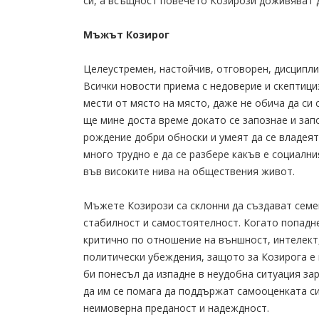
си, а всъщност повечето Козирози доживяват 
Мъжът Козирог
Целеустремен, настойчив, отговорен, дисциплин
Всички новости приема с недоверие и скептици
мести от място на място, даже не обича да си с
ще мине доста време докато се запознае и зап
рождение добри обноски и умеят да се владеят
много трудно е да се разбере какъв е социални
във високите нива на обществения живот.
Мъжете Козирози са склонни да създават семе
стабилност и самостоятелност. Когато попадн
критично по отношение на външност, интелект,
политически убеждения, защото за Козирога е
би понесъл да изпадне в неудобна ситуация за
да им се помага да поддържат самооценката си
неимоверна преданост и надеждност.