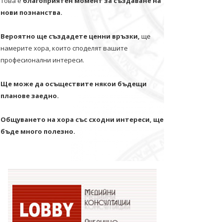
Това е
благоприятен момент за създаване на
нови познанства.
Вероятно ще създадете ценни връзки,
ще
намерите хора, които споделят вашите
професионални интереси.
Ще може да осъществите някои бъдещи
планове заедно.
Общуването на хора със сходни интереси, ще
бъде много полезно.