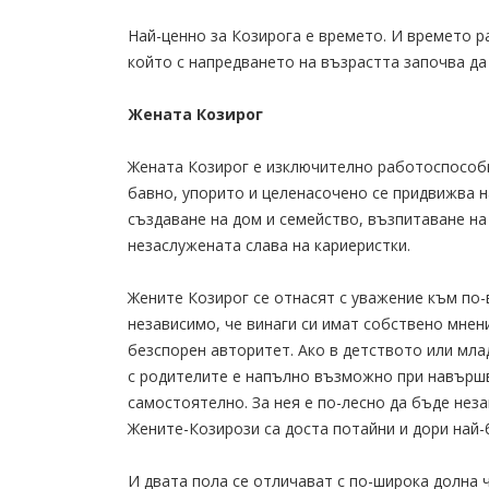
Най-ценно за Козирога е времето. И времето ра
който с напредването на възрастта започва да
Жената Козирог
Жената Козирог е изключително работоспособн
бавно, упорито и целенасочено се придвижва н
създаване на дом и семейство, възпитаване на 
незаслужената слава на кариеристки.
Жените Козирог се отнасят с уважение към по-
независимо, че винаги си имат собствено мнен
безспорен авторитет. Ако в детството или мла
с родителите е напълно възможно при навършв
самостоятелно. За нея е по-лесно да бъде нез
Жените-Козирози са доста потайни и дори най-б
И двата пола се отличават с по-широка долна 