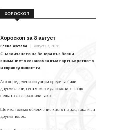
ХОРОСКОП
Хороскоп за 8 август
Елена Фотева
Август 07, 2026
С навлизането на Венера във Везни
вниманието се насочва към партньорството
и справедливостта.
Ако определени ситуации преди са били
двусмислени, сега можете да изясните защо
нещата са се развили така.
Ще има голямо облекчение както на вас, така и за
другия човек.