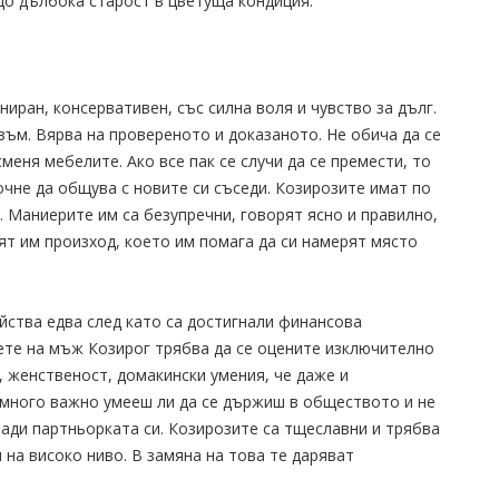
до дълбока старост в цветуща кондиция.
иран, консервативен, със силна воля и чувство за дълг.
зъм. Вярва на провереното и доказаното. Не обича да се
меня мебелите. Ако все пак се случи да се премести, то
очне да общува с новите си съседи. Козирозите имат по
. Маниерите им са безупречни, говорят ясно и правилно,
ят им произход, което им помага да си намерят място
йства едва след като са достигнали финансова
ете на мъж Козирог трябва да се оцените изключително
 женственост, домакински умения, че даже и
 много важно умееш ли да се държиш в обществото и не
ради партньорката си. Козирозите са тщеславни и трябва
 на високо ниво. В замяна на това те даряват