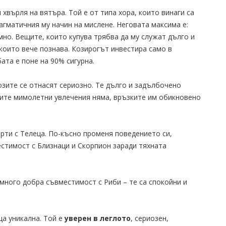
 хвърля на вятъра. Той е от типа хора, които винаги са
агматичния му начин на мислене. Неговата максима е:
мно. Вещите, които купува трябва да му служат дълго и
които вече познава. Козирогът инвестира само в
ата е поне на 90% сигурна.
озите се отнасят сериозно. Те дълго и задълбочено
зите мимолетни увлечения няма, връзките им обикновено
рти с Телеца. По-късно променя поведението си,
стимост с Близнаци и Скорпион заради тяхната
много добра съвместимост с Риби – те са спокойни и
ща уникална. Той е
уверен в леглото
, сериозен,