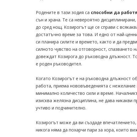
Родените в тази зодия са
способни да работ
сън и храна. Те са невероятно дисциплинирани,
до сред нощ. Козирогът ще се справи с всякакв
достатъчно време за това. И едно от най-ценни
си планира силите и времето, както и да пред
силното чувство на отговорност, спазването н
довеждат Козирога до ръководна длъжност. То
е роден ръководител.
Когато Козирогът е на ръководна длъжност о
работа, приема нововъведенията с нежелание 
минимално количество сили и време. Началник
изисква желязна дисциплина, не дава никакви п
учтиво и подчинително.
Козирогът може да ви създаде впечатлението,
никога няма да похарчи пари за хора, които ви