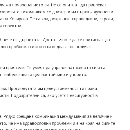
 покажат очарованието си. Не се опитват да привлекат
озирозите тихомълком се движат към върха – духовен и
 на Козирога. Те са хладнокръвни, справедливи, строги,
 коректни.
й-вече от дърветата. Достатъчно е да се притиснат до
илно проблема си и почти веднага ще получат
ни приятели. Те умеят да управляват живота си и са
ат набелязаната цел настойчиво и упорито.
лия. Прословутата им целеустременост ги прави
исти. Подозрителни са, ако усетят несигурност в
ав. Рядко срещана комбинация между мания за величие и
то, че има здравословни проблеми и е на края на силите