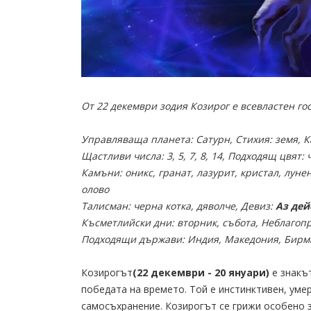
От 22 декември зодия Козирог е всевластен го
Управляваща планета: Сатурн, Стихия: земя, 
Щастливи числа: 3, 5, 7, 8, 14, Подходящ цвят
Камъни: оникс, гранат, лазурит, кристал, луне
олово
Талисман: черна котка, дяволче, Девиз:
Аз дей
Късметлийски дни: вторник, събота, Неблагоп
Подходящи държави: Индия, Македония, Бирм
Козирогът
(22 декември - 20 януари)
е знакът
победата на времето. Той е инстинктивен, уме
самосъхранение. Козирогът се грижи особено з