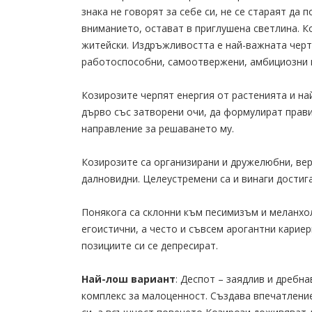
знака не говорят за себе си, не се стараят да
вниманието, остават в приглушена светлина. К
житейски. Издръжливостта е най-важната черта
работоспособни, самоотвержени, амбициозни и
Козирозите черпят енергия от растенията и на
дърво със затворени очи, да формулират прав
направление за решаването му.
Козирозите са организирани и дружелюбни, вер
далновидни. Целеустремени са и винаги достиг
Понякога са склонни към песимизъм и меланхо
егоистични, а често и съвсем арогантни кариер
позициите си се депресират.
Най-лош вариант
: Деспот – заядлив и дребн
комплекс за малоценност. Създава впечатление