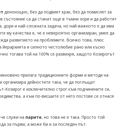
ят
денонощно, без да подвият крак, без да помислят за
 в състояние са да станат още в тъмни зори и да работят
а, дори и най-сложната задача, но най-важното е да има
те му качества е, че е невероятно организиран, умее да
вижда развитието на проблемите. Всичко това, плюс
а йерархията и силното честолюбие рано или късно
чно тогава той на 100% се развихря, защото Козирогът
бикновено прилага традиционните форми и методи на
и организира дейностите така, че да поглъщат
ът-Козирог е изключително строг към подчинените си,
редимства, а към по-висшите от него постове се отнася
 че служи на
парите
, но това не е така. Просто той
жда за първи, а може би и за последен път.