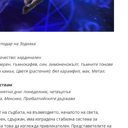
сподар на Зодиака
Качество: кардинален
: черен, тъмнокафяв, син, лимоненожълт, тъмните тонове
н камък, Цветя (растения): бял карамфил, мак, Метал:
ствам
риятни дни: понеделник, четвъртък
а, Мексико, Прибалтийските държави
 на съдбата, на възмездието, началото на света,
рен, сдържан, има изградена стабилна система за
а това да изглежда привлекателен. Представителите на