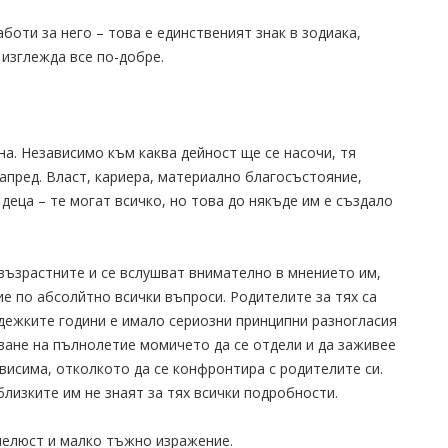
боти за него – това е единственият знак в зодиака,
 изглежда все по-добре.
а. Независимо към каква дейност ще се насочи, тя
апред. Власт, кариера, материално благосъстояние,
деца – те могат всичко, но това до някъде им е създало
възрастните и се вслушват внимателно в мнението им,
ие по абсолйтно всички въпроси. Родителите за тях са
дежките години е имало сериозни принципни разногласия
ане на пълнолетие момичето да се отдели и да заживее
ависима, отколкото да се конфронтира с родителите си.
лизките им не знаят за тях всички подробности.
челюст и малко тъжно изражение.