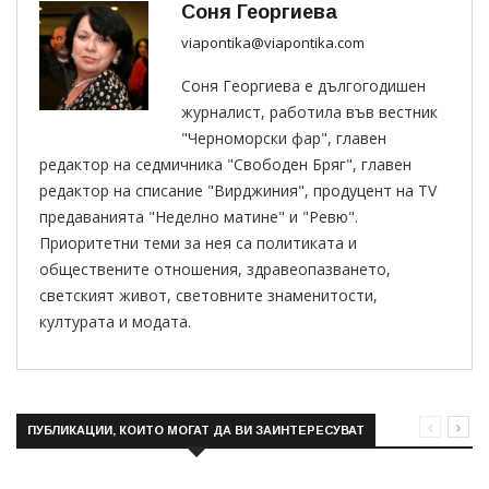
Соня Георгиева
viapontika@viapontika.com
Соня Георгиева е дългогодишен
журналист, работила във вестник
"Черноморски фар", главен
редактор на седмичника "Свободен Бряг", главен
редактор на списание "Вирджиния", продуцент на TV
предаванията "Неделно матине" и "Ревю".
Приоритетни теми за нея са политиката и
обществените отношения, здравеопазването,
светският живот, световните знаменитости,
културата и модата.
ПУБЛИКАЦИИ, КОИТО МОГАТ ДА ВИ ЗАИНТЕРЕСУВАТ