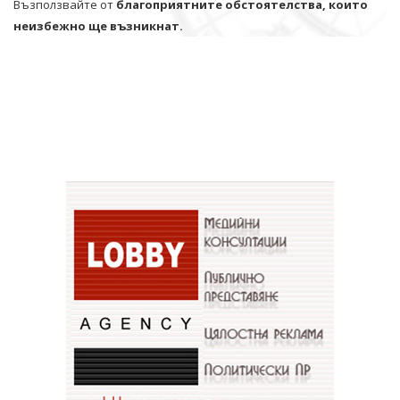
Възползвайте от
благоприятните обстоятелства, които
неизбежно ще възникнат.