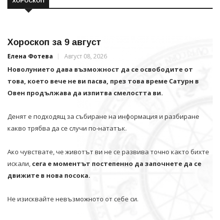
ХОРОСКОП
Хороскоп за 9 август
Елена Фотева
Август 08, 2026
Новолунието дава възможност да се освободите от
това, което вече не ви пасва, през това време Сатурн в
Овен продължава да изпитва смелостта ви.
Денят е подходящ за събиране на информация и разбиране
какво трябва да се случи по-нататък.
Ако чувствате, че животът ви не се развива точно както бихте
искали,
сега е моментът постепенно да започнете да се
движите в нова посока.
Не изисквайте невъзможното от себе си.