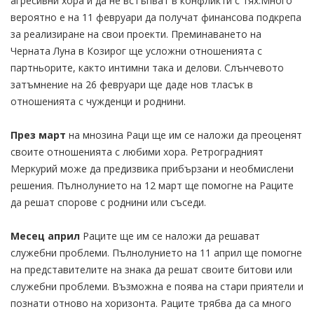
агресивни хора и да не встъпват в конфликти с тях.Много
вероятно е на 11 февруари да получат финансова подкрепа
за реализиране на свои проекти. Преминаването на
Черната Луна в Козирог ще усложни отношенията с
партньорите, както интимни така и делови. Слънчевото
затъмнение на 26 февруари ще даде нов тласък в
отношенията с чужденци и роднини.
През март
на мнозина Раци ще им се наложи да преоценят
своите отношенията с любими хора. Ретроградният
Меркурий може да предизвика прибързани и необмислени
решения. Пълнолунието на 12 март ще помогне на Раците
да решат спорове с роднини или съседи.
Месец април
Раците ще им се наложи да решават
служебни проблеми. Пълнолунието на 11 април ще помогне
на представителите на знака да решат своите битови или
служебни проблеми. Възможна е поява на стари приятели и
познати отново на хоризонта. Раците трябва да са много