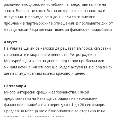
различни емоционални колебания в представителите на
знака. Венера ще способства интересни запознанства и
пътувания. В периода от 8 до 10 юли са възможни
проблеми в партньорските отношения. В последните дни от
месеца някои Раци ще имат шанс за финансови придобивки.
Август
На Раците ще им се наложи да решават въпроси, свързани
с финансите и моралните ценности. Ретроградният
Меркурий ще изкара на дневен ред стари проблеми или
минали начинания отново ще бъдат актуални. Венера в Рак
ще ги стимулира към всичко красиво и ценно.
Септември
Много интересни срещи и запознанства. Някои
представители на Рака ще се радват на неочаквани
финансови придобивки в периода от 1 до 20 септември.
Средата на месеца ще е благоприятна за стартиране на