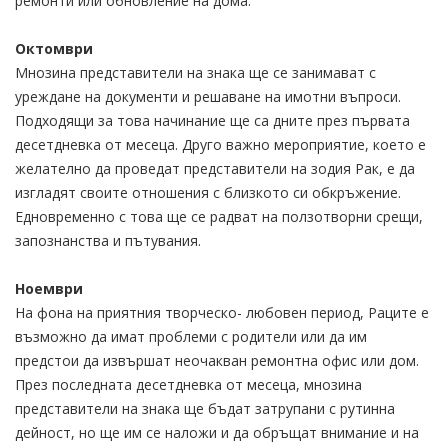
ремонти или обновление на дома.
Октомври
Мнозина представители на знака ще се занимават с
уреждане на документи и решаване на имотни въпроси.
Подходящи за това начинание ще са дните през първата
десетдневка от месеца. Друго важно мероприятие, което е
желателно да проведат представители на зодия Рак, е да
изгладят своите отношения с близкото си обкръжение.
Едновременно с това ще се радват на ползотворни срещи,
запознанства и пътувания.
Ноември
На фона на приятния творческо- любовен период, Раците е
възможно да имат проблеми с родители или да им
предстои да извършат неочакван ремонтна офис или дом.
През последната десетдневка от месеца, мнозина
представители на знака ще бъдат затрупани с рутинна
дейност, но ще им се наложи и да обръщат внимание и на