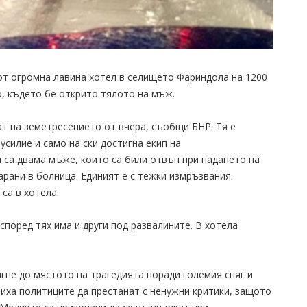
 от огромна лавина хотел в селището Фариндола на 1200
, където бе открито тялото на мъж.
ат на земетресението от вчера, съобщи БНР. Тя е
усилие и само на ски достигна екип на
 са двама мъже, които са били отвън при падането на
карани в болница. Единият е с тежки измръзвания.
са в хотела.
според тях има и други под развалините. В хотела
гне до мястото на трагедията поради големия сняг и
иха политиците да престанат с ненужни критики, защото