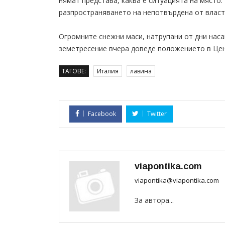
нямат представа, каква е ситуацията на място
разпространяването на непотвърдена от влас
Oгромните снежни маси, натрупани от дни наса
земетресение вчера доведе положението в Цен
ТАГОВЕ:
Италия
лавина
Facebook
Twitter
viapontika.com
viapontika@viapontika.com
За автора...