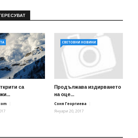
ТЕРЕСУВАТ
АТА
СВЕТОВНИ НОВИНИ
открити са
Продължава издирването
и...
на оце...
.com
Соня Георгиева
017
Януари 20, 2017