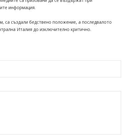
. Медиите са призовани да се въздържат при
тите информация.
м, са създали бедствено положение, а последвалото
трална Италия до изключително критично.