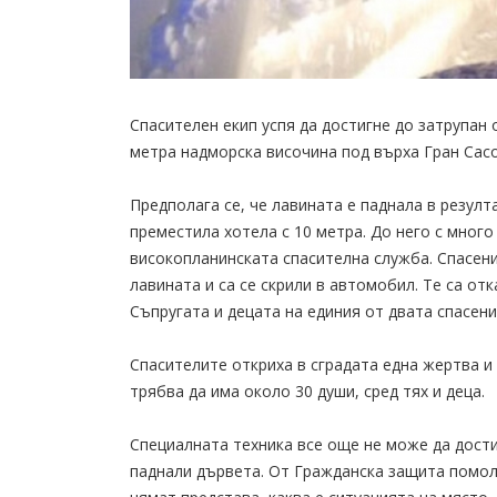
Спасителен екип успя да достигне до затрупан
метра надморска височина под върха Гран Сасо
Предполага се, че лавината е паднала в резулт
преместила хотела с 10 метра. До него с много 
високопланинската спасителна служба. Спасени
лавината и са се скрили в автомобил. Те са от
Съпругата и децата на единия от двата спасени 
Спасителите откриха в сградата една жертва и 
трябва да има около 30 души, сред тях и деца.
Специалната техника все още не може да дости
паднали дървета. От Гражданска защита помол