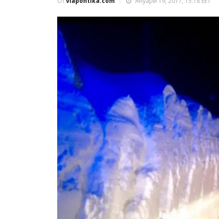
От
viapontika.com
Януари 19, 2017, 15:18 EET