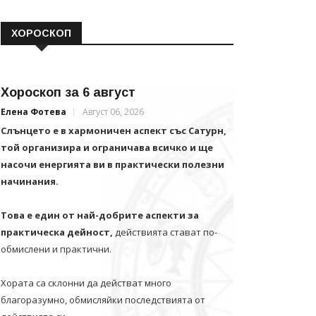
ХОРОСКОП
Хороскоп за 6 август
Елена Фотева
Август 06, 2026
Слънцето е в хармоничен аспект със Сатурн,
той организира и ограничава всичко и щe
насочи енергията ви в практически полезни
начинания.
Това е един от най-добрите аспекти за
практическа дейност,
действията стават по-
обмислени и практични.
Хората са склонни да действат много
благоразумно, обмисляйки последствията от