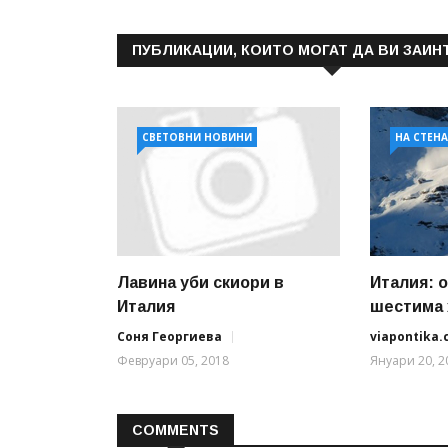
ПУБЛИКАЦИИ, КОИТО МОГАТ ДА ВИ ЗАИН
СВЕТОВНИ НОВИНИ
НА СТЕН
Лавина уби скиори в
Италия: 
Италия
шестима ж
Соня Георгиева
viapontika
Февруари 05, 2018
Януари 20, 2
COMMENTS