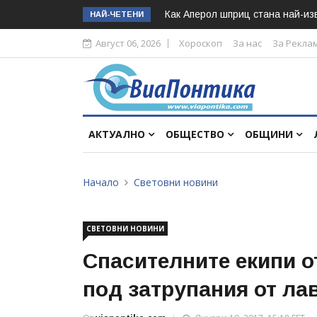
Как Аперол шприц стана най-изв
НАЙ-ЧЕТЕНИ
Август 06, 2026
Хороскоп
За нас
За Рекла
АКТУАЛНО
ОБЩЕСТВО
ОБЩИНИ
Начало
Световни новини
СВЕТОВНИ НОВИНИ
Спасителните екипи 
под затрупания от ла