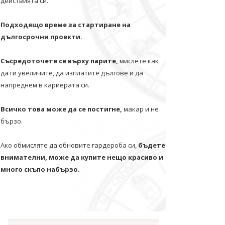
действията си.
Подходящо време за стартиране на
дългосрочни проекти.
Съсредоточете се върху парите,
мислете как
да ги увеличите, да изплатите дългове и да
напреднем в кариерата си.
Всичко това може да се постигне,
макар и не
бързо.
Ако обмисляте да обновите гардероба си,
бъдете
внимателни, може да купите нещо красиво и
много скъпо набързо.