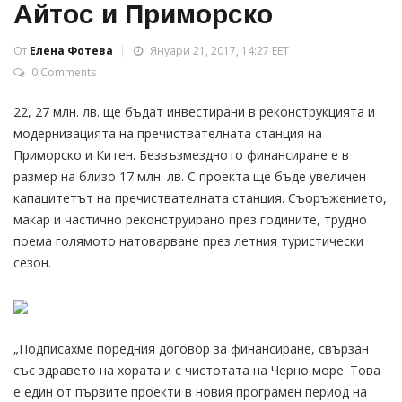
Айтос и Приморско
От
Елена Фотева
Януари 21, 2017, 14:27 EET
0 Comments
22, 27 млн. лв. ще бъдат инвестирани в реконструкцията и
модернизацията на пречиствателната станция на
Приморско и Китен. Безвъзмездното финансиране е в
размер на близо 17 млн. лв. С проекта ще бъде увеличен
капацитетът на пречиствателната станция. Съоръжението,
макар и частично реконструирано през годините, трудно
поема голямото натоварване през летния туристически
сезон.
„Подписахме поредния договор за финансиране, свързан
със здравето на хората и с чистотата на Черно море. Това
е един от първите проекти в новия програмен период на