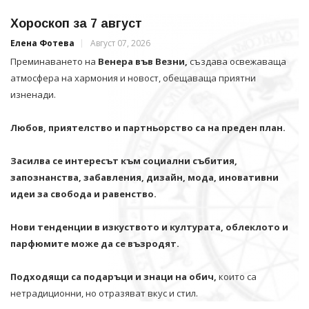
Хороскоп за 7 август
Елена Фотева
Август 07, 2026
Преминаването на
Венера във Везни,
създава освежаваща
атмосфера на хармония и новост, обещаваща приятни
изненади.
Любов, приятелство и партньорство са на преден план.
Засилва се интересът към социални събития,
запознанства, забавления, дизайн, мода, иновативни
идеи за свобода и равенство.
Нови тенденции в изкуството и културата, облеклото и
парфюмите може да се възродят.
Подходящи са подаръци и знаци на обич,
които са
нетрадиционни, но отразяват вкус и стил.