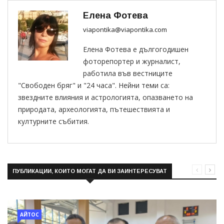
Елена Фотева
viapontika@viapontika.com
Елена Фотева е дългогодишен
фоторепортер и журналист,
работила във вестниците
"Свободен бряг" и "24 часа". Нейни теми са:
звездните влияния и астрологията, опазването на
природата, археологията, пътешествията и
културните събития.
ПУБЛИКАЦИИ, КОИТО МОГАТ ДА ВИ ЗАИНТЕРЕСУВАТ
АЙТОС