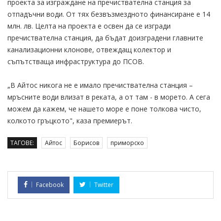
проекта за изграждане на пречиствателна станция за
отпадъчни води. От тях безвъзмездното финансиране е 14
млн. лв. Целта на проекта е освен да се изгради
пречиствателна станция, да бъдат доизградени главните
канализационни клонове, отвеждащ колектор и
съпътстваща инфраструктура до ПСОВ.
„В Айтос никога не е имало пречиствателна станция –
мръсните води влизат в реката, а от там - в морето. А сега
можем да кажем, че нашето море е поне толкова чисто,
колкото гръцкото", каза премиерът.
ТАГОВЕ:
Айтос
Борисов
приморско
Facebook
Twitter