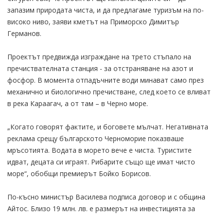
запазим природата чиста, и да предлагаме туризъм на по-
високо ниво, заяви кметът на Приморско Димитър
Германов.
Проектът предвижда изграждане на трето стъпало на
пречиствателната станция - за отстраняване на азот и
фосфор. В момента отпадъчните води минават само през
механично и биологично пречистване, след което се вливат
в река Караагач, а от там – в Черно море.
„Когато говорят фактите, и боговете мълчат. Негативната
реклама срещу българското Черноморие показваше
мръсотията. Водата в морето вече е чиста. Туристите
идват, децата си играят. Рибарите също ще имат чисто
море“, обобщи премиерът Бойко Борисов.
По-късно министър Василева подписа договор и с община
Айтос. Близо 19 млн. лв. е размерът на инвестицията за