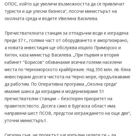
ОПОС, който ще увеличи възможността да се привличат
туристи и ще улесни бизнеса“, посочи министърът на
околната среда и водите Ивелина Василева.
Пречиствателната станция за отпадъчни води е изградена
преди 37 г., голяма част от оборудването е амортизирано,
а новата инвестиция ще обслужва изцяло Приморско и
Китен, каза министър Василева. „При първия и втория
кабинет "Борисов" обхванахме всички големи населени
места по Черноморското крайбрежие. Над 350 млн. лв. бяха
инвестирани досега чистота на Черно море, продължаваме
да работим. По Оперативна програма „Околна среда“
имахме шанса да изградим и модернизираме 51
пречиствателни станции – безспорен приоритет на
правителството. Досега само в Бургаска област има
направени шест ПСОВ, предстои изграждането на още две“,
уточни министърът.
Сигурен съм, че проектът ще изпълни целите си – да